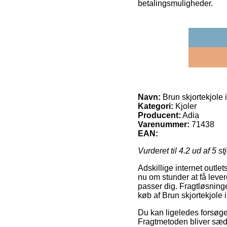
betalingsmuligheder.
Navn:
Brun skjortekjole i
Kategori:
Kjoler
Producent:
Adia
Varenummer:
71438
EAN:
Vurderet til
4.2
ud af 5 st
Adskillige internet outle
nu om stunder at få lever
passer dig. Fragtløsninge
køb af Brun skjortekjole i
Du kan ligeledes forsøge 
Fragtmetoden bliver sæd