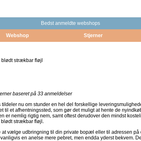
Bedst anmeldte webshops
Webshop
Stjerner
 blødt strækbar fløjl
jerner baseret på
33
anmeldelser
ts tildeler nu om stunder en hel del forskellige leveringsmuligh
et til et afhentningssted, som gør det muligt at hente de nyindkø
n er nemlig rigtig nem, samt oftest derudover den mindst kosteli
 blødt strækbar fløjl.
at vælge udbringning til din private bopæl eller til adressen på 
vanligvis en anelse mere pebret, men endda yderst bekvem. De