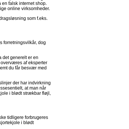
 en falsk internet shop.
tige online virksomheder.
fdragsløsning som f.eks.
forretningsvilkår, dog
 det generelt er en
e overværes af eksperter
fremt du får besvær med
injer der har indvirkning
essesentielt, at man når
ole i blødt strækbar fløjl,
kke tidligere forbrugeres
jortekjole i blødt