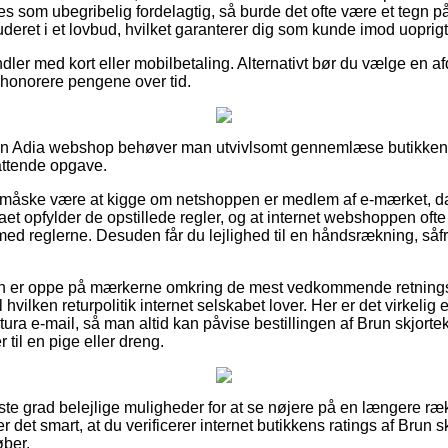
s som ubegribelig fordelagtig, så burde det ofte være et tegn på
uderet i et lovbud, hvilket garanterer dig som kunde imod uoprig
dler med kort eller mobilbetaling. Alternativt bør du vælge en a
il honorere pengene over tid.
i en Adia webshop behøver man utvivlsomt gennemlæse butikkens 
fattende opgave.
e måske være at kigge om netshoppen er medlem af e-mærket, da
aet opfylder de opstillede regler, og at internet webshoppen oft
ed reglerne. Desuden får du lejlighed til en håndsrækning, så
man er oppe på mærkerne omkring de mest vedkommende retningsl
vilken returpolitik internet selskabet lover. Her er det virkelig 
ura e-mail, så man altid kan påvise bestillingen af Brun skjortekj
 til en pige eller dreng.
jeste grad belejlige muligheder for at se nøjere på en længere ræ
 det smart, at du verificerer internet butikkens ratings af Brun sk
øber.