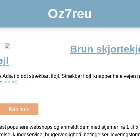
Oz7reu
Brun skjortekjo
jl
a Adia i blødt strækbart fløjl. Strækbar fløjl Knapper hele vejen 
s mere)
Køb nu »
t populære webshops og anmeldt dem med stjerner fra 1 til 5 ud
rrelse, kundeservice, brugervenlighed, betingelser, leveringsfor