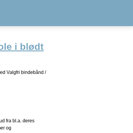
le i blødt
ned Valgfri bindebånd /
 fra bl.a. deres
mer og