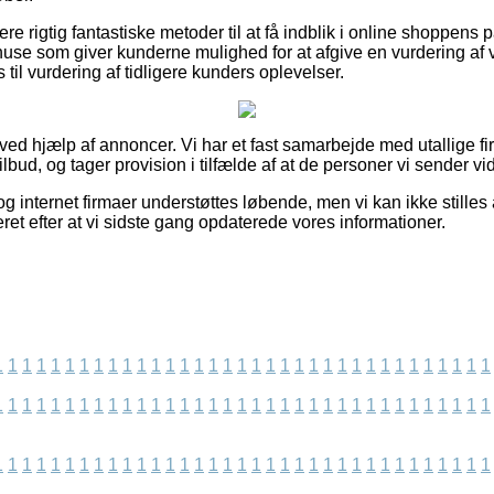
e rigtig fantastiske metoder til at få indblik i online shoppens
use som giver kunderne mulighed for at afgive en vurdering af
 til vurdering af tidligere kunders oplevelser.
 ved hjælp af annoncer. Vi har et fast samarbejde med utallige fi
lbud, og tager provision i tilfælde af at de personer vi sender vi
 internet firmaer understøttes løbende, men vi kan ikke stilles
et efter at vi sidste gang opdaterede vores informationer.
1
1
1
1
1
1
1
1
1
1
1
1
1
1
1
1
1
1
1
1
1
1
1
1
1
1
1
1
1
1
1
1
1
1
1
1
1
1
1
1
1
1
1
1
1
1
1
1
1
1
1
1
1
1
1
1
1
1
1
1
1
1
1
1
1
1
1
1
1
1
1
1
1
1
1
1
1
1
1
1
1
1
1
1
1
1
1
1
1
1
1
1
1
1
1
1
1
1
1
1
1
1
1
1
1