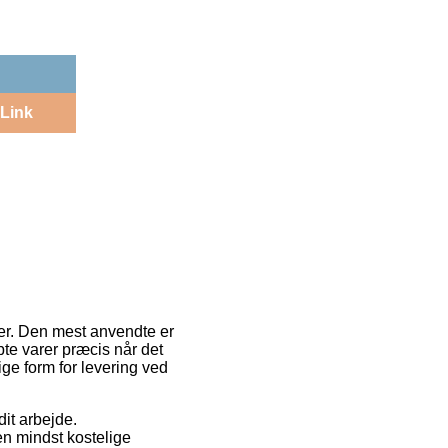
Link
eder. Den mest anvendte er
bte varer præcis når det
ge form for levering ved
dit arbejde.
n mindst kostelige