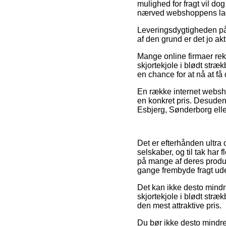
mulighed for fragt vil dog
nærved webshoppens la
Leveringsdygtigheden på
af den grund er det jo ak
Mange online firmaer rek
skjortekjole i blødt stræk
en chance for at nå at f
En række internet websho
en konkret pris. Desude
Esbjerg, Sønderborg eller 
Det er efterhånden ultra 
selskaber, og til tak har
på mange af deres produk
gange frembyde fragt ud
Det kan ikke desto mindre
skjortekjole i blødt stræk
den mest attraktive pris.
Du bør ikke desto mindre 