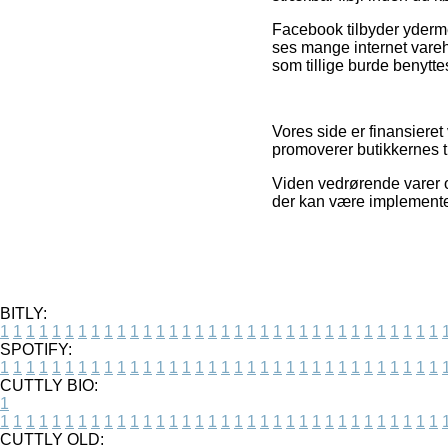
Facebook tilbyder ydermer
ses mange internet vareh
som tillige burde benyttes
Vores side er finansieret
promoverer butikkernes ti
Viden vedrørende varer og
der kan være implementer
BITLY:
1
1
1
1
1
1
1
1
1
1
1
1
1
1
1
1
1
1
1
1
1
1
1
1
1
1
1
1
1
1
1
1
1
1
SPOTIFY:
1
1
1
1
1
1
1
1
1
1
1
1
1
1
1
1
1
1
1
1
1
1
1
1
1
1
1
1
1
1
1
1
1
1
CUTTLY BIO:
1
1
1
1
1
1
1
1
1
1
1
1
1
1
1
1
1
1
1
1
1
1
1
1
1
1
1
1
1
1
1
1
1
1
1
CUTTLY OLD: