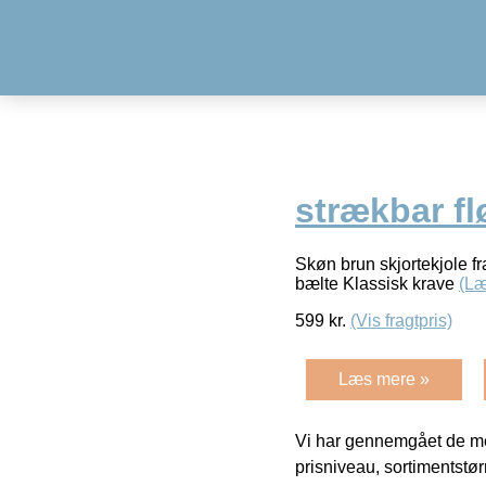
strækbar flø
Skøn brun skjortekjole fr
bælte Klassisk krave
(Læ
599
kr.
(Vis fragtpris)
Læs mere »
Vi har gennemgået de mes
prisniveau, sortimentstø