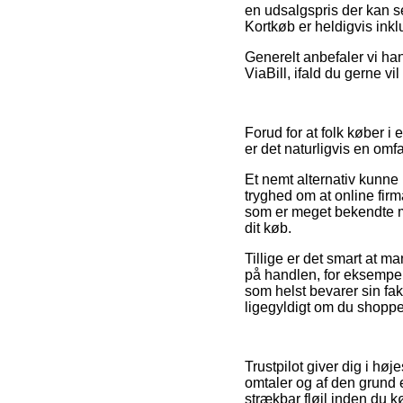
en udsalgspris der kan se
Kortkøb er heldigvis inkl
Generelt anbefaler vi han
ViaBill, ifald du gerne v
Forud for at folk køber 
er det naturligvis en om
Et nemt alternativ kunn
tryghed om at online firm
som er meget bekendte m
dit køb.
Tillige er det smart at 
på handlen, for eksempel h
som helst bevarer sin fakt
ligegyldigt om du shopper
Trustpilot giver dig i hø
omtaler og af den grund er
strækbar fløjl inden du k