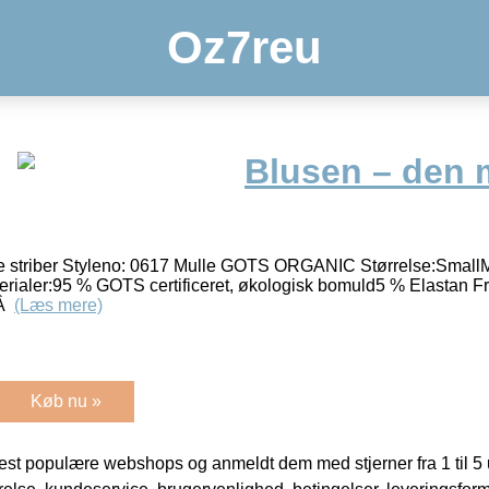
Oz7reu
Blusen – den 
e striber Styleno: 0617 Mulle GOTS ORGANIC Størrelse:Smal
erialer:95 % GOTS certificeret, økologisk bomuld5 % Elastan Frem
 Â
(Læs mere)
Køb nu »
t populære webshops og anmeldt dem med stjerner fra 1 til 5 ud