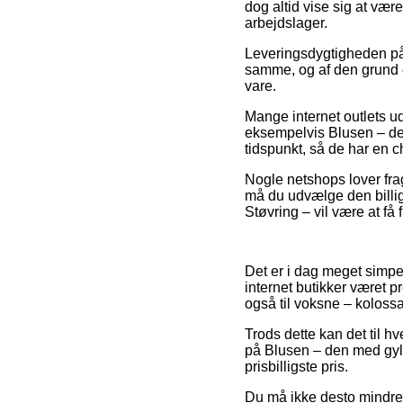
dog altid vise sig at væ
arbejdslager.
Leveringsdygtigheden på 
samme, og af den grund e
vare.
Mange internet outlets u
eksempelvis Blusen – den
tidspunkt, så de har en c
Nogle netshops lover frag
må du udvælge den billig
Støvring – vil være at få f
Det er i dag meget simpe
internet butikker været pr
også til voksne – kolossa
Trods dette kan det til hv
på Blusen – den med gyldn
prisbilligste pris.
Du må ikke desto mindre v