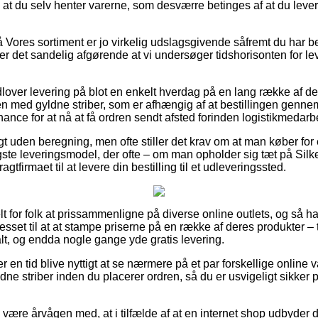
re at du selv henter varerne, som desværre betinges af at du le
Vores sortiment er jo virkelig udslagsgivende såfremt du har b
r det sandelig afgørende at vi undersøger tidshorisonten for le
dlover levering på blot en enkelt hverdag på en lang række af d
 med gyldne striber, som er afhængig af at bestillingen gennem
hance for at nå at få ordren sendt afsted forinden logistikmedar
t uden beregning, men ofte stiller det krav om at man køber for e
ste leveringsmodel, der ofte – om man opholder sig tæt på Silk
ragtfirmaet til at levere din bestilling til et udleveringssted.
lt for folk at prissammenligne på diverse online outlets, og s
esset til at at stampe priserne på en række af deres produkter – t
lt, og endda nogle gange yde gratis levering.
er en tid blive nyttigt at se nærmere på et par forskellige online
e striber inden du placerer ordren, så du er usvigeligt sikker på
ære årvågen med, at i tilfælde af at en internet shop udbyder d