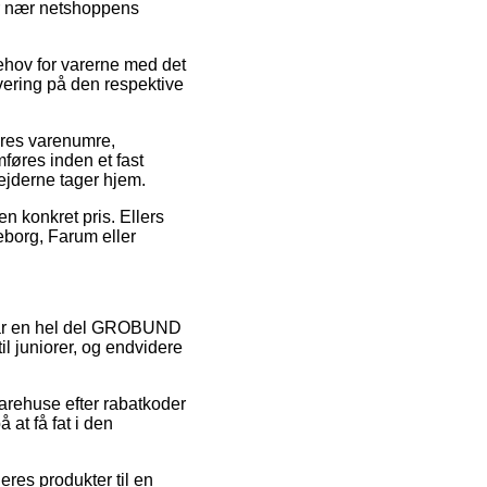
ver nær netshoppens
ehov for varerne med det
vering på den respektive
eres varenumre,
føres inden et fast
bejderne tager hjem.
n konkret pris. Ellers
eborg, Farum eller
å har en hel del GROBUND
il juniorer, og endvidere
 varehuse efter rabatkoder
 at få fat i den
eres produkter til en