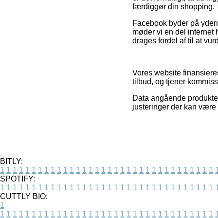
færdiggør din shopping.
Facebook byder på ydermer
møder vi en del internet
drages fordel af til at vu
Vores website finansiere
tilbud, og tjener kommiss
Data angående produkter o
justeringer der kan være
BITLY:
1
1
1
1
1
1
1
1
1
1
1
1
1
1
1
1
1
1
1
1
1
1
1
1
1
1
1
1
1
1
1
1
1
1
SPOTIFY:
1
1
1
1
1
1
1
1
1
1
1
1
1
1
1
1
1
1
1
1
1
1
1
1
1
1
1
1
1
1
1
1
1
1
CUTTLY BIO:
1
1
1
1
1
1
1
1
1
1
1
1
1
1
1
1
1
1
1
1
1
1
1
1
1
1
1
1
1
1
1
1
1
1
1