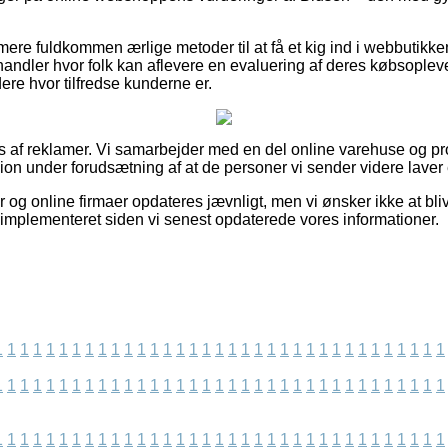
e fuldkommen ærlige metoder til at få et kig ind i webbutikkens
 handler hvor folk kan aflevere en evaluering af deres købsoplev
rdere hvor tilfredse kunderne er.
s af reklamer. Vi samarbejder med en del online varehuse og p
ion under forudsætning af at de personer vi sender videre laver 
g online firmaer opdateres jævnligt, men vi ønsker ikke at blive 
 implementeret siden vi senest opdaterede vores informationer.
1
1
1
1
1
1
1
1
1
1
1
1
1
1
1
1
1
1
1
1
1
1
1
1
1
1
1
1
1
1
1
1
1
1
1
1
1
1
1
1
1
1
1
1
1
1
1
1
1
1
1
1
1
1
1
1
1
1
1
1
1
1
1
1
1
1
1
1
1
1
1
1
1
1
1
1
1
1
1
1
1
1
1
1
1
1
1
1
1
1
1
1
1
1
1
1
1
1
1
1
1
1
1
1
1