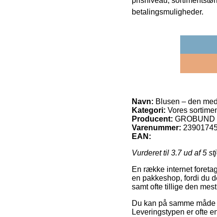
prisniveau, sortimentstø
betalingsmuligheder.
Navn:
Blusen – den med 
Kategori:
Vores sortime
Producent:
GROBUND
Varenummer:
2390174
EAN:
Vurderet til
3.7
ud af 5 st
En række internet foretag
en pakkeshop, fordi du d
samt ofte tillige den mes
Du kan på samme måde fore
Leveringstypen er ofte en