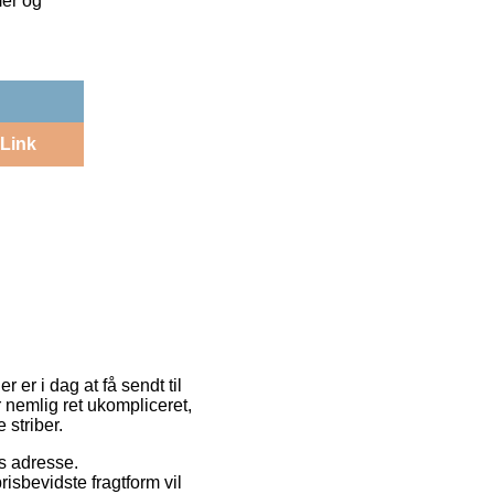
mer og
Link
 er i dag at få sendt til
 nemlig ret ukompliceret,
 striber.
es adresse.
isbevidste fragtform vil