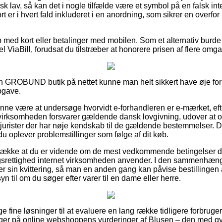
isk lav, så kan det i nogle tilfælde være et symbol på en falsk i
er i hvert fald inkluderet i en anordning, som sikrer en overfor
b med kort eller betalinger med mobilen. Som et alternativ burd
el ViaBill, forudsat du tilstræber at honorere prisen af flere omg
n GROBUND butik på nettet kunne man helt sikkert have øje for 
pgave.
nne være at undersøge hvorvidt e-forhandleren er e-mærket, efte
 virksomheden forsvarer gældende dansk lovgivning, udover at o
 jurister der har nøje kendskab til de gældende bestemmelser. D
 du oplever problemstillinger som følge af dit køb.
trække at du er vidende om de mest vedkommende betingelser der
rettighed internet virksomheden anvender. I den sammenhæng e
 sin kvittering, så man en anden gang kan påvise bestillingen
n til om du søger efter varer til en dame eller herre.
ige fine løsninger til at evaluere en lang række tidligere forbrug
kigger på online webshoppens vurderinger af Blusen – den med gyl