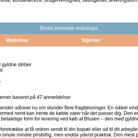
rrelse, kundeservice, brugervenlighed, betingelser, leveringsfor
Bedst anmeldte webshops
Webshop
Stjerner
gyldne striber
nt
5
jerner baseret på
47
anmeldelser
ender udlover nu om stunder flere fragtløsninger. En sikker vinder
ermed nemt kan hente de købte varer når det passer dig. Den er
t betalelige form for levering ved køb af Blusen – den med gyldne
trække at få ordren sendt til din bopæl eller ud til dit arbejd
 smule mindre prisbillig, men endda yderst praktisk. Den mest pr