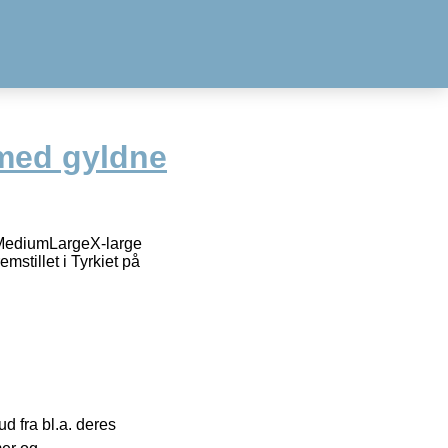
med gyldne
lMediumLargeX-large
stillet i Tyrkiet på
 fra bl.a. deres