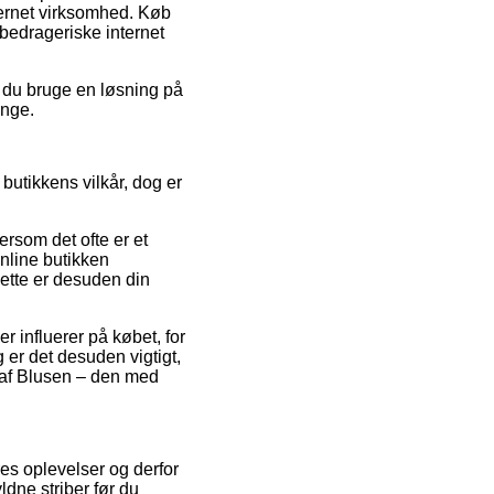
nternet virksomhed. Køb
 bedrageriske internet
e du bruge en løsning på
ange.
butikkens vilkår, dog er
rsom det ofte er et
nline butikken
ette er desuden din
 influerer på købet, for
r det desuden vigtigt,
 af Blusen – den med
eres oplevelser og derfor
dne striber før du