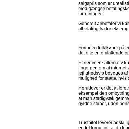
salgspris som er urealist
med gængse betalingskort 
forretninger.
Generelt anbefaler vi kø
afbetaling fra for eksemp
Forinden folk køber på e
det ofte en omfattende o
Et nemmere alternativ ku
fingerpeg om at internet
lejlighedsvis besøges af
mulighed for støtte, hvis
Herudover er det at fore
eksempel den ombytnings
at man stadigvæk gemmer
gyldne striber, uden hensy
Trustpilot leverer adskill
er det fornuftigt, at du 