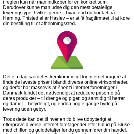
i reglen kun når man indkøber for en konkret sum.
Derudover kunne man udse dig den mest betalelige
leveringstype, hvilket gerne – hvad end du bor tæt på
Herning, Thisted eller Haslev – er at få fragtfirmaet til at køre
din bestilling til et afhentningssted.
Det er i dag særdeles fremkommeligt for internetbrugere at
finde de laveste priser i blandt diverse online virksomheder,
og derfor har massevis af Zhenzi internet forretninger i
Danmark fundet det nødvendigt at reducere priserne på
deres produkter – til drenge og piger, og samtidig til herrer
og damer – betydeligt, og endda nogle gange byde på
levering uden gebyr.
Trods dette kan det til hver en tid blive udbytterigt at
efterprøve diverse internet foretagender efter tilbud på Bluse
med chiffon og gulddetaljer før du gennemfører din handel,