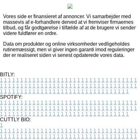
Vores side er finansieret af annoncer. Vi samarbejder med
massevis af e-forhandlere derved at vi fremviser firmaernes
tilbud, og får godtgørelse i tilfælde af at de brugere vi sender
videre fuldfører en ordre.
Data om produkter og online virksomheder vedligeholdes
rutinemæssigt, men vi giver ingen garanti imod reguleringer
der er realiseret siden vi senest opdaterede vores data.
BITLY:
1
1
1
1
1
1
1
1
1
1
1
1
1
1
1
1
1
1
1
1
1
1
1
1
1
1
1
1
1
1
1
1
1
1
1
1
1
1
1
1
1
1
1
1
1
1
1
1
1
1
1
1
1
1
1
1
1
1
1
1
1
1
1
1
1
1
1
1
1
1
1
1
1
1
1
1
1
1
1
1
1
1
1
1
1
1
1
1
1
1
1
1
1
1
1
1
1
1
1
1
SPOTIFY:
1
1
1
1
1
1
1
1
1
1
1
1
1
1
1
1
1
1
1
1
1
1
1
1
1
1
1
1
1
1
1
1
1
1
1
1
1
1
1
1
1
1
1
1
1
1
1
1
1
1
1
1
1
1
1
1
1
1
1
1
1
1
1
1
1
1
1
1
1
1
1
1
1
1
1
1
1
1
1
1
1
1
1
1
1
1
1
1
1
1
1
1
1
1
1
1
1
1
1
1
CUTTLY BIO:
1
1
1
1
1
1
1
1
1
1
1
1
1
1
1
1
1
1
1
1
1
1
1
1
1
1
1
1
1
1
1
1
1
1
1
1
1
1
1
1
1
1
1
1
1
1
1
1
1
1
1
1
1
1
1
1
1
1
1
1
1
1
1
1
1
1
1
1
1