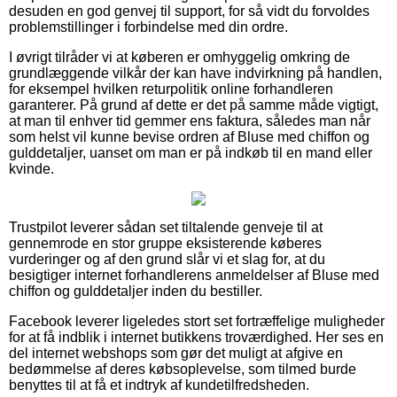
desuden en god genvej til support, for så vidt du forvoldes
problemstillinger i forbindelse med din ordre.
I øvrigt tilråder vi at køberen er omhyggelig omkring de
grundlæggende vilkår der kan have indvirkning på handlen,
for eksempel hvilken returpolitik online forhandleren
garanterer. På grund af dette er det på samme måde vigtigt,
at man til enhver tid gemmer ens faktura, således man når
som helst vil kunne bevise ordren af Bluse med chiffon og
gulddetaljer, uanset om man er på indkøb til en mand eller
kvinde.
Trustpilot leverer sådan set tiltalende genveje til at
gennemrode en stor gruppe eksisterende køberes
vurderinger og af den grund slår vi et slag for, at du
besigtiger internet forhandlerens anmeldelser af Bluse med
chiffon og gulddetaljer inden du bestiller.
Facebook leverer ligeledes stort set fortræffelige muligheder
for at få indblik i internet butikkens troværdighed. Her ses en
del internet webshops som gør det muligt at afgive en
bedømmelse af deres købsoplevelse, som tilmed burde
benyttes til at få et indtryk af kundetilfredsheden.