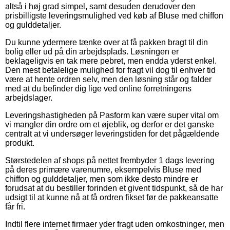
altså i høj grad simpel, samt desuden derudover den
prisbilligste leveringsmulighed ved køb af Bluse med chiffon
og gulddetaljer.
Du kunne ydermere tænke over at få pakken bragt til din
bolig eller ud på din arbejdsplads. Løsningen er
beklageligvis en tak mere pebret, men endda yderst enkel.
Den mest betalelige mulighed for fragt vil dog til enhver tid
være at hente ordren selv, men den løsning står og falder
med at du befinder dig lige ved online forretningens
arbejdslager.
Leveringshastigheden på Pasform kan være super vital om
vi mangler din ordre om et øjeblik, og derfor er det ganske
centralt at vi undersøger leveringstiden for det pågældende
produkt.
Størstedelen af shops på nettet frembyder 1 dags levering
på deres primære varenumre, eksempelvis Bluse med
chiffon og gulddetaljer, men som ikke desto mindre er
forudsat at du bestiller forinden et givent tidspunkt, så de har
udsigt til at kunne nå at få ordren fikset før de pakkeansatte
får fri.
Indtil flere internet firmaer yder fragt uden omkostninger, men