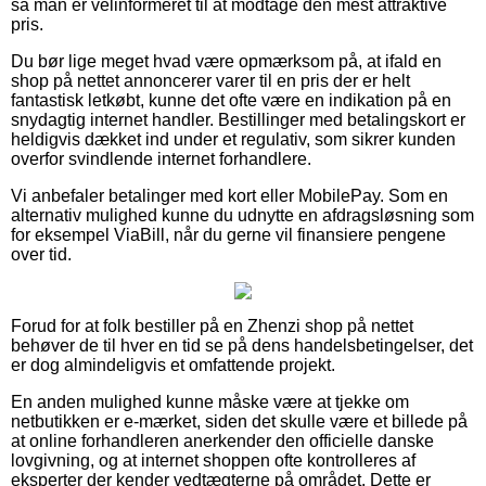
så man er velinformeret til at modtage den mest attraktive
pris.
Du bør lige meget hvad være opmærksom på, at ifald en
shop på nettet annoncerer varer til en pris der er helt
fantastisk letkøbt, kunne det ofte være en indikation på en
snydagtig internet handler. Bestillinger med betalingskort er
heldigvis dækket ind under et regulativ, som sikrer kunden
overfor svindlende internet forhandlere.
Vi anbefaler betalinger med kort eller MobilePay. Som en
alternativ mulighed kunne du udnytte en afdragsløsning som
for eksempel ViaBill, når du gerne vil finansiere pengene
over tid.
Forud for at folk bestiller på en Zhenzi shop på nettet
behøver de til hver en tid se på dens handelsbetingelser, det
er dog almindeligvis et omfattende projekt.
En anden mulighed kunne måske være at tjekke om
netbutikken er e-mærket, siden det skulle være et billede på
at online forhandleren anerkender den officielle danske
lovgivning, og at internet shoppen ofte kontrolleres af
eksperter der kender vedtægterne på området. Dette er