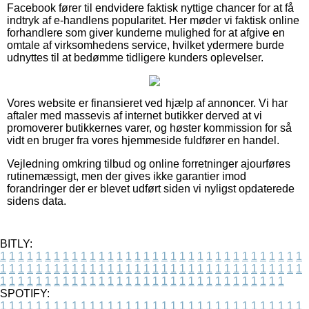
Facebook fører til endvidere faktisk nyttige chancer for at få
indtryk af e-handlens popularitet. Her møder vi faktisk online
forhandlere som giver kunderne mulighed for at afgive en
omtale af virksomhedens service, hvilket ydermere burde
udnyttes til at bedømme tidligere kunders oplevelser.
Vores website er finansieret ved hjælp af annoncer. Vi har
aftaler med massevis af internet butikker derved at vi
promoverer butikkernes varer, og høster kommission for så
vidt en bruger fra vores hjemmeside fuldfører en handel.
Vejledning omkring tilbud og online forretninger ajourføres
rutinemæssigt, men der gives ikke garantier imod
forandringer der er blevet udført siden vi nyligst opdaterede
sidens data.
BITLY:
1
1
1
1
1
1
1
1
1
1
1
1
1
1
1
1
1
1
1
1
1
1
1
1
1
1
1
1
1
1
1
1
1
1
1
1
1
1
1
1
1
1
1
1
1
1
1
1
1
1
1
1
1
1
1
1
1
1
1
1
1
1
1
1
1
1
1
1
1
1
1
1
1
1
1
1
1
1
1
1
1
1
1
1
1
1
1
1
1
1
1
1
1
1
1
1
1
1
1
1
SPOTIFY:
1
1
1
1
1
1
1
1
1
1
1
1
1
1
1
1
1
1
1
1
1
1
1
1
1
1
1
1
1
1
1
1
1
1