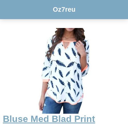
Oz7reu
Bluse Med Blad Print