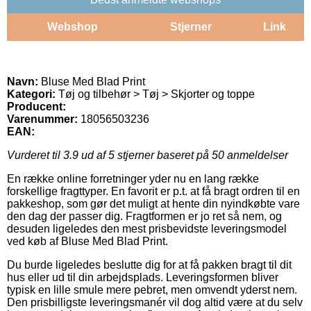
Webshop
Stjerner
Link
Navn:
Bluse Med Blad Print
Kategori:
Tøj og tilbehør > Tøj > Skjorter og toppe
Producent:
Varenummer:
18056503236
EAN:
Vurderet til
3.9
ud af 5 stjerner baseret på
50
anmeldelser
En række online forretninger yder nu en lang række
forskellige fragttyper. En favorit er p.t. at få bragt ordren til en
pakkeshop, som gør det muligt at hente din nyindkøbte vare
den dag der passer dig. Fragtformen er jo ret så nem, og
desuden ligeledes den mest prisbevidste leveringsmodel
ved køb af Bluse Med Blad Print.
Du burde ligeledes beslutte dig for at få pakken bragt til dit
hus eller ud til din arbejdsplads. Leveringsformen bliver
typisk en lille smule mere pebret, men omvendt yderst nem.
Den prisbilligste leveringsmanér vil dog altid være at du selv