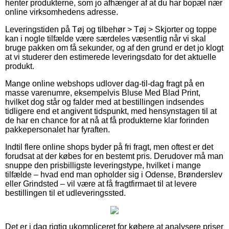
henter produkterne, som jo afhænger af at du har bopæl nær
online virksomhedens adresse.
Leveringstiden på Tøj og tilbehør > Tøj > Skjorter og toppe
kan i nogle tilfælde være særdeles væsentlig når vi skal
bruge pakken om få sekunder, og af den grund er det jo klogt
at vi studerer den estimerede leveringsdato for det aktuelle
produkt.
Mange online webshops udlover dag-til-dag fragt på en
masse varenumre, eksempelvis Bluse Med Blad Print,
hvilket dog står og falder med at bestillingen indsendes
tidligere end et angivent tidspunkt, med hensynstagen til at
de har en chance for at nå at få produkterne klar forinden
pakkepersonalet har fyraften.
Indtil flere online shops byder på fri fragt, men oftest er det
forudsat at der købes for en bestemt pris. Derudover må man
snuppe den prisbilligste leveringstype, hvilket i mange
tilfælde – hvad end man opholder sig i Odense, Brønderslev
eller Grindsted – vil være at få fragtfirmaet til at levere
bestillingen til et udleveringssted.
Det er i dag rigtig ukompliceret for købere at analysere priser