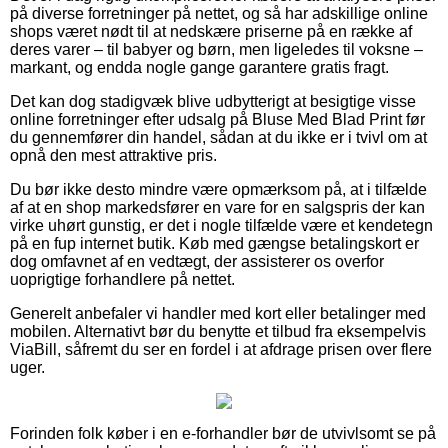
på diverse forretninger på nettet, og så har adskillige online
shops været nødt til at nedskære priserne på en række af
deres varer – til babyer og børn, men ligeledes til voksne –
markant, og endda nogle gange garantere gratis fragt.
Det kan dog stadigvæk blive udbytterigt at besigtige visse
online forretninger efter udsalg på Bluse Med Blad Print før
du gennemfører din handel, sådan at du ikke er i tvivl om at
opnå den mest attraktive pris.
Du bør ikke desto mindre være opmærksom på, at i tilfælde
af at en shop markedsfører en vare for en salgspris der kan
virke uhørt gunstig, er det i nogle tilfælde være et kendetegn
på en fup internet butik. Køb med gængse betalingskort er
dog omfavnet af en vedtægt, der assisterer os overfor
uoprigtige forhandlere på nettet.
Generelt anbefaler vi handler med kort eller betalinger med
mobilen. Alternativt bør du benytte et tilbud fra eksempelvis
ViaBill, såfremt du ser en fordel i at afdrage prisen over flere
uger.
Forinden folk køber i en e-forhandler bør de utvivlsomt se på