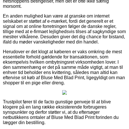
netshoppens betingelser, men det er ofte ikke særlig
morsomt.
En anden mulighed kan være at granske om internet
selskabet er støttet af e-mærket, fordi det generelt er et
signal om at online forretningen følger de danske regler,
tillige med at e-firmaet lejlighedsvis tilses af sagkyndige som
mestrer vilkårene. Desuden giver det dig chance for bistand,
ifald du møder vanskeligheder med din handel.
Herudover er det klogt at køberen er vaks omkring de mest
essentielle forhold gældende for transaktionen, som
eksempelvis hvilken ombytningsret virksomheden lover. I
den sammenhæng er det på samme måde vigtigt, at man til
enhver tid beholder ens kvittering, således man altid kan
eftervise sit køb af Bluse Med Blad Print, ligegyldigt om man
shopper til en pige eller dreng.
Trustpilot fører til de facto gunstige genveje til at blive
klogere på en lang række eksisterende forbrugeres
synspunkter og derfor støtter vi, at du eftersøger
netbutikkens omtaler af Bluse Med Blad Print forinden du
lægger din bestilling.