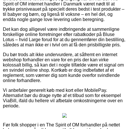
Spirit of OM internet handler i Danmark været nødt til at
trykke prisniveauet på specielt deres bedst i test produkter –
til babyer og børn, og ligeså til voksne – en hel del, og
endda nogle gange love levering uden beregning.
Det kan dog alligevel være indbringende at sammenligne
forskellige online forretninger efter rabatkoder på Bluse
Lotus – hvid Large forud for at du gennemfører din bestilling,
således at man ikke er i tvivl om at få den prisbilligste pris.
Du bør trods alt ikke undervurdere, at såfremt en internet
webshop forhandler en vare for en pris der kan virke
kolossalt billig, så kan det i nogle tilfælde være et signal om
en svindel online shop. Kortkøb er dog indbefattet af et
reglement, som værner dig som kunde overfor svindlende
online forhandlere.
Vi anbefaler generelt køb med kort eller MobilePay.
Alternativt bør du drage nytte af et tilbud som for eksempel
ViaBill, ifald du hellere vil afbetale omkostningerne over en
periode.
Før folk shopper i en The Spirit of OM forhandler på nettet