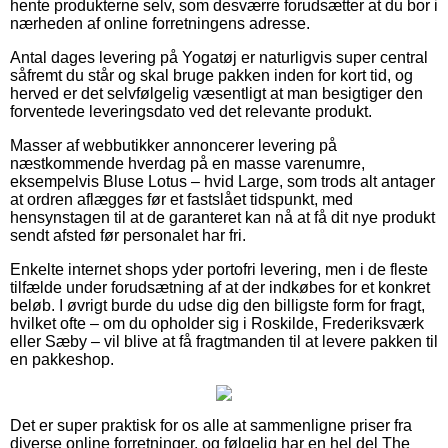
hente produkterne selv, som desværre forudsætter at du bor i
nærheden af online forretningens adresse.
Antal dages levering på Yogatøj er naturligvis super central
såfremt du står og skal bruge pakken inden for kort tid, og
herved er det selvfølgelig væsentligt at man besigtiger den
forventede leveringsdato ved det relevante produkt.
Masser af webbutikker annoncerer levering på
næstkommende hverdag på en masse varenumre,
eksempelvis Bluse Lotus – hvid Large, som trods alt antager
at ordren aflægges før et fastslået tidspunkt, med
hensynstagen til at de garanteret kan nå at få dit nye produkt
sendt afsted før personalet har fri.
Enkelte internet shops yder portofri levering, men i de fleste
tilfælde under forudsætning af at der indkøbes for et konkret
beløb. I øvrigt burde du udse dig den billigste form for fragt,
hvilket ofte – om du opholder sig i Roskilde, Frederiksværk
eller Sæby – vil blive at få fragtmanden til at levere pakken til
en pakkeshop.
Det er super praktisk for os alle at sammenligne priser fra
diverse online forretninger, og følgelig har en hel del The