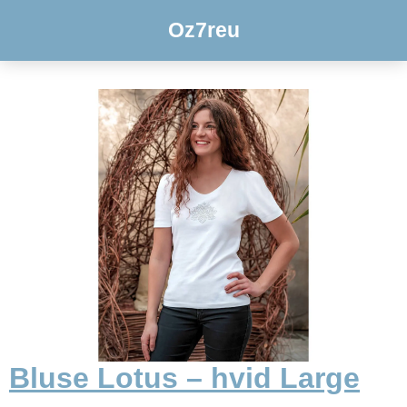
Oz7reu
Bluse Lotus – hvid Large