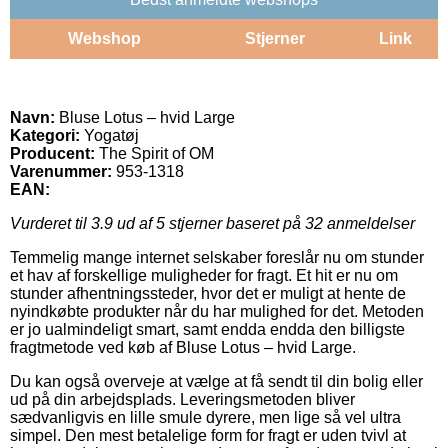
Webshop
Stjerner
Link
Navn:
Bluse Lotus – hvid Large
Kategori:
Yogatøj
Producent:
The Spirit of OM
Varenummer:
953-1318
EAN:
Vurderet til
3.9
ud af 5 stjerner baseret på
32
anmeldelser
Temmelig mange internet selskaber foreslår nu om stunder
et hav af forskellige muligheder for fragt. Et hit er nu om
stunder afhentningssteder, hvor det er muligt at hente de
nyindkøbte produkter når du har mulighed for det. Metoden
er jo ualmindeligt smart, samt endda endda den billigste
fragtmetode ved køb af Bluse Lotus – hvid Large.
Du kan også overveje at vælge at få sendt til din bolig eller
ud på din arbejdsplads. Leveringsmetoden bliver
sædvanligvis en lille smule dyrere, men lige så vel ultra
simpel. Den mest betalelige form for fragt er uden tvivl at