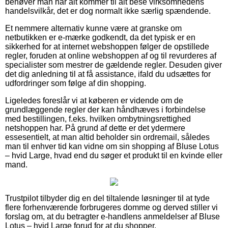
behøver man når alt kommer til alt bese virksomhedens
handelsvilkår, det er dog normalt ikke særlig spændende.
Et nemmere alternativ kunne være at granske om
netbutikken er e-mærke godkendt, da det typisk er en
sikkerhed for at internet webshoppen følger de opstillede
regler, foruden at online webshoppen af og til revurderes af
specialister som mestrer de gældende regler. Desuden giver
det dig anledning til at få assistance, ifald du udsættes for
udfordringer som følge af din shopping.
Ligeledes foreslår vi at køberen er vidende om de
grundlæggende regler der kan håndhæves i forbindelse
med bestillingen, f.eks. hvilken ombytningsrettighed
netshoppen har. På grund af dette er det ydermere
essesentielt, at man altid beholder sin ordremail, således
man til enhver tid kan vidne om sin shopping af Bluse Lotus
– hvid Large, hvad end du søger et produkt til en kvinde eller
mand.
Trustpilot tilbyder dig en del tiltalende løsninger til at tyde
flere forhenværende forbrugeres domme og derved stiller vi
forslag om, at du betragter e-handlens anmeldelser af Bluse
Lotus – hvid Large forud for at du shopper.