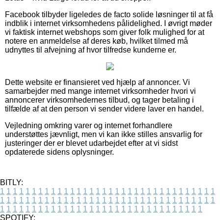
Facebook tilbyder ligeledes de facto solide løsninger til at få
indblik i internet virksomhedens pålidelighed. I øvrigt møder
vi faktisk internet webshops som giver folk mulighed for at
notere en anmeldelse af deres køb, hvilket tilmed må
udnyttes til afvejning af hvor tilfredse kunderne er.
Dette website er finansieret ved hjælp af annoncer. Vi
samarbejder med mange internet virksomheder hvori vi
annoncerer virksomhedernes tilbud, og tager betaling i
tilfælde af at den person vi sender videre laver en handel.
Vejledning omkring varer og internet forhandlere
understøttes jævnligt, men vi kan ikke stilles ansvarlig for
justeringer der er blevet udarbejdet efter at vi sidst
opdaterede sidens oplysninger.
BITLY:
1
1
1
1
1
1
1
1
1
1
1
1
1
1
1
1
1
1
1
1
1
1
1
1
1
1
1
1
1
1
1
1
1
1
1
1
1
1
1
1
1
1
1
1
1
1
1
1
1
1
1
1
1
1
1
1
1
1
1
1
1
1
1
1
1
1
1
1
1
1
1
1
1
1
1
1
1
1
1
1
1
1
1
1
1
1
1
1
1
1
1
1
1
1
1
1
1
1
1
1
SPOTIFY: