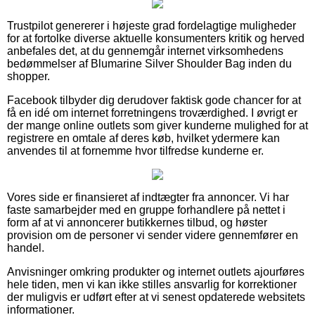
Trustpilot genererer i højeste grad fordelagtige muligheder
for at fortolke diverse aktuelle konsumenters kritik og herved
anbefales det, at du gennemgår internet virksomhedens
bedømmelser af Blumarine Silver Shoulder Bag inden du
shopper.
Facebook tilbyder dig derudover faktisk gode chancer for at
få en idé om internet forretningens troværdighed. I øvrigt er
der mange online outlets som giver kunderne mulighed for at
registrere en omtale af deres køb, hvilket ydermere kan
anvendes til at fornemme hvor tilfredse kunderne er.
Vores side er finansieret af indtægter fra annoncer. Vi har
faste samarbejder med en gruppe forhandlere på nettet i
form af at vi annoncerer butikkernes tilbud, og høster
provision om de personer vi sender videre gennemfører en
handel.
Anvisninger omkring produkter og internet outlets ajourføres
hele tiden, men vi kan ikke stilles ansvarlig for korrektioner
der muligvis er udført efter at vi senest opdaterede websitets
informationer.