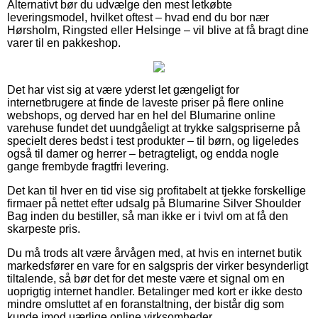
Alternativt bør du udvælge den mest letkøbte
leveringsmodel, hvilket oftest – hvad end du bor nær
Hørsholm, Ringsted eller Helsinge – vil blive at få bragt dine
varer til en pakkeshop.
Det har vist sig at være yderst let gængeligt for
internetbrugere at finde de laveste priser på flere online
webshops, og derved har en hel del Blumarine online
varehuse fundet det uundgåeligt at trykke salgspriserne på
specielt deres bedst i test produkter – til børn, og ligeledes
også til damer og herrer – betragteligt, og endda nogle
gange frembyde fragtfri levering.
Det kan til hver en tid vise sig profitabelt at tjekke forskellige
firmaer på nettet efter udsalg på Blumarine Silver Shoulder
Bag inden du bestiller, så man ikke er i tvivl om at få den
skarpeste pris.
Du må trods alt være årvågen med, at hvis en internet butik
markedsfører en vare for en salgspris der virker besynderligt
tiltalende, så bør det for det meste være et signal om en
uoprigtig internet handler. Betalinger med kort er ikke desto
mindre omsluttet af en foranstaltning, der bistår dig som
kunde imod uærlige online virksomheder.