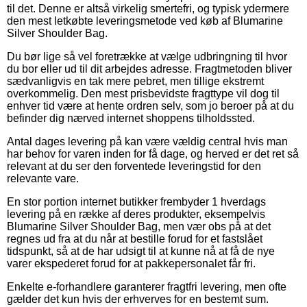
til det. Denne er altså virkelig smertefri, og typisk ydermere
den mest letkøbte leveringsmetode ved køb af Blumarine
Silver Shoulder Bag.
Du bør lige så vel foretrække at vælge udbringning til hvor
du bor eller ud til dit arbejdes adresse. Fragtmetoden bliver
sædvanligvis en tak mere pebret, men tillige ekstremt
overkommelig. Den mest prisbevidste fragttype vil dog til
enhver tid være at hente ordren selv, som jo beroer på at du
befinder dig nærved internet shoppens tilholdssted.
Antal dages levering på kan være vældig central hvis man
har behov for varen inden for få dage, og herved er det ret så
relevant at du ser den forventede leveringstid for den
relevante vare.
En stor portion internet butikker frembyder 1 hverdags
levering på en række af deres produkter, eksempelvis
Blumarine Silver Shoulder Bag, men vær obs på at det
regnes ud fra at du når at bestille forud for et fastslået
tidspunkt, så at de har udsigt til at kunne nå at få de nye
varer ekspederet forud for at pakkepersonalet får fri.
Enkelte e-forhandlere garanterer fragtfri levering, men ofte
gælder det kun hvis der erhverves for en bestemt sum.