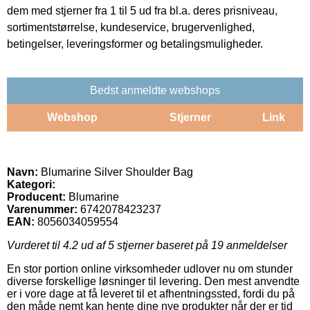
dem med stjerner fra 1 til 5 ud fra bl.a. deres prisniveau,
sortimentstørrelse, kundeservice, brugervenlighed,
betingelser, leveringsformer og betalingsmuligheder.
Bedst anmeldte webshops
Webshop
Stjerner
Link
Navn:
Blumarine Silver Shoulder Bag
Kategori:
Producent:
Blumarine
Varenummer:
6742078423237
EAN:
8056034059554
Vurderet til
4.2
ud af 5 stjerner baseret på
19
anmeldelser
En stor portion online virksomheder udlover nu om stunder
diverse forskellige løsninger til levering. Den mest anvendte
er i vore dage at få leveret til et afhentningssted, fordi du på
den måde nemt kan hente dine nye produkter når der er tid