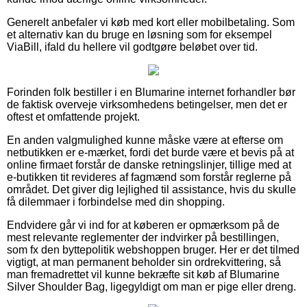
Generelt anbefaler vi køb med kort eller mobilbetaling. Som
et alternativ kan du bruge en løsning som for eksempel
ViaBill, ifald du hellere vil godtgøre beløbet over tid.
Forinden folk bestiller i en Blumarine internet forhandler bør
de faktisk overveje virksomhedens betingelser, men det er
oftest et omfattende projekt.
En anden valgmulighed kunne måske være at efterse om
netbutikken er e-mærket, fordi det burde være et bevis på at
online firmaet forstår de danske retningslinjer, tillige med at
e-butikken tit revideres af fagmænd som forstår reglerne på
området. Det giver dig lejlighed til assistance, hvis du skulle
få dilemmaer i forbindelse med din shopping.
Endvidere går vi ind for at køberen er opmærksom på de
mest relevante reglementer der indvirker på bestillingen,
som fx den byttepolitik webshoppen bruger. Her er det tilmed
vigtigt, at man permanent beholder sin ordrekvittering, så
man fremadrettet vil kunne bekræfte sit køb af Blumarine
Silver Shoulder Bag, ligegyldigt om man er pige eller dreng.