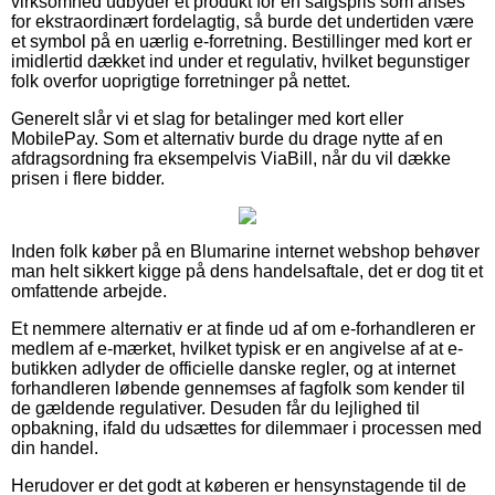
virksomhed udbyder et produkt for en salgspris som anses
for ekstraordinært fordelagtig, så burde det undertiden være
et symbol på en uærlig e-forretning. Bestillinger med kort er
imidlertid dækket ind under et regulativ, hvilket begunstiger
folk overfor uoprigtige forretninger på nettet.
Generelt slår vi et slag for betalinger med kort eller
MobilePay. Som et alternativ burde du drage nytte af en
afdragsordning fra eksempelvis ViaBill, når du vil dække
prisen i flere bidder.
Inden folk køber på en Blumarine internet webshop behøver
man helt sikkert kigge på dens handelsaftale, det er dog tit et
omfattende arbejde.
Et nemmere alternativ er at finde ud af om e-forhandleren er
medlem af e-mærket, hvilket typisk er en angivelse af at e-
butikken adlyder de officielle danske regler, og at internet
forhandleren løbende gennemses af fagfolk som kender til
de gældende regulativer. Desuden får du lejlighed til
opbakning, ifald du udsættes for dilemmaer i processen med
din handel.
Herudover er det godt at køberen er hensynstagende til de