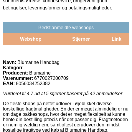
sortimentstørrelse, kundeservice, brugervenlighed,
betingelser, leveringsformer og betalingsmuligheder.
Bedst anmeldte webshops
Webshop
Stjerner
Link
Navn:
Blumarine Handbag
Kategori:
Producent:
Blumarine
Varenummer:
6770027200709
EAN:
8056034252382
Vurderet til
4.7
ud af 5 stjerner baseret på
42
anmeldelser
De fleste shops på nettet udlover i øjeblikket diverse
forskellige fragtmuligheder. En der er meget almindelig er nu
om dage pakkeshops, hvor det er meget fleksibelt at kunne
hente din bestilling præcis når det passer dig. Fragtmetoden
er nemlig vældig nem, samt oftest derudover den mindst
kostelige fragttype ved køb af Blumarine Handbag.