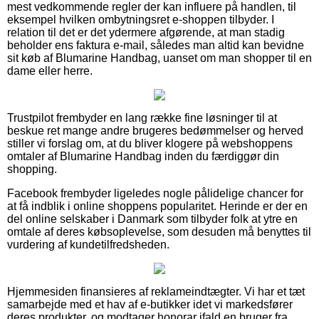
mest vedkommende regler der kan influere på handlen, til
eksempel hvilken ombytningsret e-shoppen tilbyder. I
relation til det er det ydermere afgørende, at man stadig
beholder ens faktura e-mail, således man altid kan bevidne
sit køb af Blumarine Handbag, uanset om man shopper til en
dame eller herre.
Trustpilot frembyder en lang række fine løsninger til at
beskue ret mange andre brugeres bedømmelser og herved
stiller vi forslag om, at du bliver klogere på webshoppens
omtaler af Blumarine Handbag inden du færdiggør din
shopping.
Facebook frembyder ligeledes nogle pålidelige chancer for
at få indblik i online shoppens popularitet. Herinde er der en
del online selskaber i Danmark som tilbyder folk at ytre en
omtale af deres købsoplevelse, som desuden må benyttes til
vurdering af kundetilfredsheden.
Hjemmesiden finansieres af reklameindtægter. Vi har et tæt
samarbejde med et hav af e-butikker idet vi markedsfører
deres produkter, og modtager honorar ifald en bruger fra