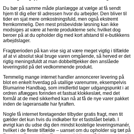
Du bør på samme måde planlægge at vælge at få sendt
hjem til dig eller til adressen hvor du arbejder. Den bliver til
tider en sjat mere omkostningsfuld, men også ekstremt
fremkommelig. Den mest prisbevidste løsning kan ikke
modsiges at være at hente produkterne selv, hvilket dog
beroer på at du opholder dig med kort afstand til e-butikkens
arbejdslager.
Fragtperioden på kan vise sig at være meget vigtig i tilfælde
af at vi absolut skal bruge varen omgående, så herved er det
rigtig meningsfuldt at man dobbelttjekker den anslåede
leveringstid på det vedkommende produkt.
Temmelig mange internet handler annoncerer levering på
blot en enkelt hverdag på utallige varenumre, eksempelvis
Blumarine Handbag, som imidlertid tager udgangspunkt i at
ordren aflægges forinden et fastsat klokkeslæt, med det
formål at de med sikkerhed kan nå at få de nye varer pakket
inden de lageransatte har fyraften.
Nogle få internet foretagender tilbyder gratis fragt, men tit
gælder det kun hvis du indkøber for et fastslået beløb. I
øvrigt kan du udse dig den mindst kostelige leveringsmanér,
hvilket i de fleste tilfælde – uanset om du opholder sig tæt på