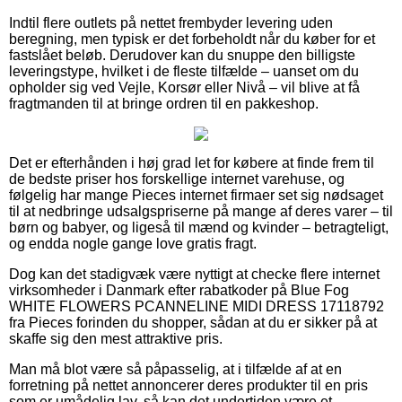
Indtil flere outlets på nettet frembyder levering uden
beregning, men typisk er det forbeholdt når du køber for et
fastslået beløb. Derudover kan du snuppe den billigste
leveringstype, hvilket i de fleste tilfælde – uanset om du
opholder sig ved Vejle, Korsør eller Nivå – vil blive at få
fragtmanden til at bringe ordren til en pakkeshop.
Det er efterhånden i høj grad let for købere at finde frem til
de bedste priser hos forskellige internet varehuse, og
følgelig har mange Pieces internet firmaer set sig nødsaget
til at nedbringe udsalgspriserne på mange af deres varer – til
børn og babyer, og ligeså til mænd og kvinder – betragteligt,
og endda nogle gange love gratis fragt.
Dog kan det stadigvæk være nyttigt at checke flere internet
virksomheder i Danmark efter rabatkoder på Blue Fog
WHITE FLOWERS PCANNELINE MIDI DRESS 17118792
fra Pieces forinden du shopper, sådan at du er sikker på at
skaffe sig den mest attraktive pris.
Man må blot være så påpasselig, at i tilfælde af at en
forretning på nettet annoncerer deres produkter til en pris
som er umådelig lav, så kan det undertiden være et