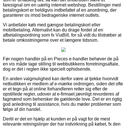
faresignal om en uærlig internet webshop. Bestillinger med
betalingskort er heldigvis indbefattet af en anordning, der
garanterer os imod bedrageriske internet outlets.
Vi anbefaler køb med gængse betalingskort eller
mobilbetaling. Alternativt kan du drage fordel af en
afbetalingsordning som fx ViaBill, for så vidt du tilstræber at
betale omkostningerne over et længere tidsrum.
Før nogen handler på en Pieces e-handler behøver de på
en vis måde tage stilling til webbutikkens forretningsaftale,
dog er det i reglen ikke specielt ophidsende.
En anden valgmulighed kan derfor være at tjekke hvorvidt
netbutikken er medlem af e-mærke ordningen, siden det ofte
er et tegn på at online forhandleren retter sig efter de
opstillede regler, udover at e-firmaet jævnligt revurderes af
fagmænd som behersker de gældende love. Det er en rigtig
god anledning til assistance, hvis du møder problemer som
følge af din handel.
Dertil er det en hjælp at kunden er på vagt for de mest
relevante retningslinjer der har indvirkning på købet, fx den