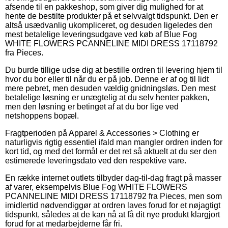
afsende til en pakkeshop, som giver dig mulighed for at
hente de bestilte produkter på et selvvalgt tidspunkt. Den er
altså usædvanlig ukompliceret, og desuden ligeledes den
mest betalelige leveringsudgave ved køb af Blue Fog
WHITE FLOWERS PCANNELINE MIDI DRESS 17118792
fra Pieces.
Du burde tillige udse dig at bestille ordren til levering hjem til
hvor du bor eller til når du er på job. Denne er af og til lidt
mere pebret, men desuden vældig gnidningsløs. Den mest
betalelige løsning er unægtelig at du selv henter pakken,
men den løsning er betinget af at du bor lige ved
netshoppens bopæl.
Fragtperioden på Apparel & Accessories > Clothing er
naturligvis rigtig essentiel ifald man mangler ordren inden for
kort tid, og med det formål er det ret så aktuelt at du ser den
estimerede leveringsdato ved den respektive vare.
En række internet outlets tilbyder dag-til-dag fragt på masser
af varer, eksempelvis Blue Fog WHITE FLOWERS
PCANNELINE MIDI DRESS 17118792 fra Pieces, men som
imidlertid nødvendiggør at ordren laves forud for et nøjagtigt
tidspunkt, således at de kan nå at få dit nye produkt klargjort
forud for at medarbejderne får fri.