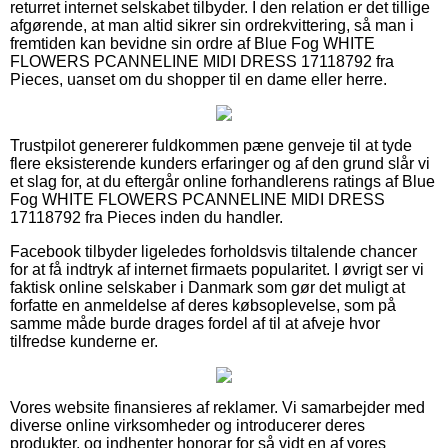
returret internet selskabet tilbyder. I den relation er det tillige
afgørende, at man altid sikrer sin ordrekvittering, så man i
fremtiden kan bevidne sin ordre af Blue Fog WHITE
FLOWERS PCANNELINE MIDI DRESS 17118792 fra
Pieces, uanset om du shopper til en dame eller herre.
Trustpilot genererer fuldkommen pæne genveje til at tyde
flere eksisterende kunders erfaringer og af den grund slår vi
et slag for, at du eftergår online forhandlerens ratings af Blue
Fog WHITE FLOWERS PCANNELINE MIDI DRESS
17118792 fra Pieces inden du handler.
Facebook tilbyder ligeledes forholdsvis tiltalende chancer
for at få indtryk af internet firmaets popularitet. I øvrigt ser vi
faktisk online selskaber i Danmark som gør det muligt at
forfatte en anmeldelse af deres købsoplevelse, som på
samme måde burde drages fordel af til at afveje hvor
tilfredse kunderne er.
Vores website finansieres af reklamer. Vi samarbejder med
diverse online virksomheder og introducerer deres
produkter, og indhenter honorar for så vidt en af vores