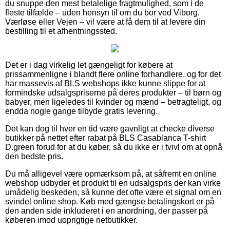
du snuppe den mest betalelige fragtmulighed, som i de
fleste tilfælde – uden hensyn til om du bor ved Viborg,
Værløse eller Vejen – vil være at få dem til at levere din
bestilling til et afhentningssted.
Det er i dag virkelig let gængeligt for købere at
prissammenligne i blandt flere online forhandlere, og for det
har massevis af BLS webshops ikke kunne slippe for at
formindske udsalgspriserne på deres produkter – til børn og
babyer, men ligeledes til kvinder og mænd – betragteligt, og
endda nogle gange tilbyde gratis levering.
Det kan dog til hver en tid være gavnligt at checke diverse
butikker på nettet efter rabat på BLS Casablanca T-shirt
D.green forud for at du køber, så du ikke er i tvivl om at opnå
den bedste pris.
Du må alligevel være opmærksom på, at såfremt en online
webshop udbyder et produkt til en udsalgspris der kan virke
umådelig beskeden, så kunne det ofte være et signal om en
svindel online shop. Køb med gængse betalingskort er på
den anden side inkluderet i en anordning, der passer på
køberen imod uoprigtige netbutikker.