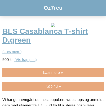
Oz7reu
BLS Casablanca T-shirt
D.green
(Læs mere)
500
kr.
(Vis fragtpris)
Læs mere »
Køb nu »
Vi har gennemgået de mest populære webshops og anmeldt
dem med stjerner fra 1 til 5 ud fra bl.a. deres prisniveau,