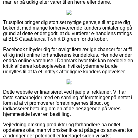
man er på udkig efter varer til en herre eller dame.
Trustpilot bringer dig stort set nyttige genveje til at gøre dig
bekendt med mange forhenværende kunders omtaler og på
grund af dette er det godt, at du vurderer e-handlens ratings
af BLS Casablanca T-shirt D.green før du køber.
Facebook tilbyder dig for øvrigt flere ærlige chancer for at få
et kig ind i online forhandlerens kundefokus. Herinde er der
endda online varehuse i Danmark hvor folk kan meddele en
kritik af deres købsoplevelse, hvilket ydermere burde
udnyttes til at få et indtryk af tidligere kunders oplevelser.
Dette website er finansieret ved hjælp af reklamer. Vi har
faste samarbejder med en samling af forretninger på nettet i
form af at vi promoverer forretningernes tilbud, og
indkasserer betaling om en af de besøgende på vores
hjemmeside laver en bestilling.
Vejledning omkring produkter og forhandlere på nettet
opdateres ofte, men vi ønsker ikke at påtage os ansvaret for
ændringer der potentielt er foretaget siden vi sidst