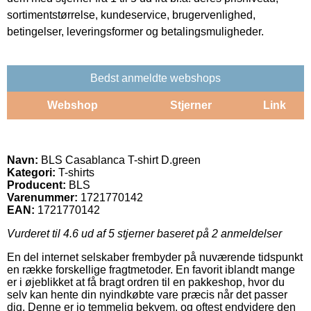
sortimentstørrelse, kundeservice, brugervenlighed,
betingelser, leveringsformer og betalingsmuligheder.
Bedst anmeldte webshops
Webshop
Stjerner
Link
Navn:
BLS Casablanca T-shirt D.green
Kategori:
T-shirts
Producent:
BLS
Varenummer:
1721770142
EAN:
1721770142
Vurderet til
4.6
ud af 5 stjerner baseret på
2
anmeldelser
En del internet selskaber frembyder på nuværende tidspunkt
en række forskellige fragtmetoder. En favorit iblandt mange
er i øjeblikket at få bragt ordren til en pakkeshop, hvor du
selv kan hente din nyindkøbte vare præcis når det passer
dig. Denne er jo temmelig bekvem, og oftest endvidere den