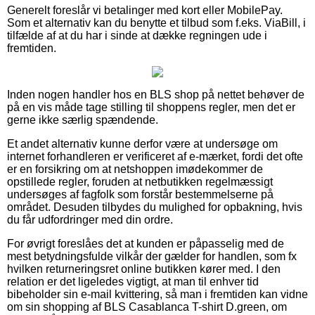
Generelt foreslår vi betalinger med kort eller MobilePay.
Som et alternativ kan du benytte et tilbud som f.eks. ViaBill, i
tilfælde af at du har i sinde at dække regningen ude i
fremtiden.
Inden nogen handler hos en BLS shop på nettet behøver de
på en vis måde tage stilling til shoppens regler, men det er
gerne ikke særlig spændende.
Et andet alternativ kunne derfor være at undersøge om
internet forhandleren er verificeret af e-mærket, fordi det ofte
er en forsikring om at netshoppen imødekommer de
opstillede regler, foruden at netbutikken regelmæssigt
undersøges af fagfolk som forstår bestemmelserne på
området. Desuden tilbydes du mulighed for opbakning, hvis
du får udfordringer med din ordre.
For øvrigt foreslåes det at kunden er påpasselig med de
mest betydningsfulde vilkår der gælder for handlen, som fx
hvilken returneringsret online butikken kører med. I den
relation er det ligeledes vigtigt, at man til enhver tid
bibeholder sin e-mail kvittering, så man i fremtiden kan vidne
om sin shopping af BLS Casablanca T-shirt D.green, om