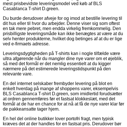
mest prisbevidste leveringsmodel ved køb af BLS
Casablanca T-shirt D.green.
Du burde derudover afveje for og imod at bestille levering til
dit hus eller til hvor du arbejder. Denne viser sig som oftest
en tak mere pebret, men endda virkelig fremkommelig. Den
prisbilligste leveringsmåde kan ikke benægtes at være at du
selv henter produkterne, hvilket dog betinges af at du er lige
ved e-firmaets adresse.
Leveringsdygtigheden på T-shirts kan i nogle tilfælde være
ultra afgørende når du mangler dine nye varer om et øjeblik,
så med det formål er det nemlig essentielt at du kigger
nærmere på det estimerede leveringstidspunkt på den
relevante vare.
En del internet selskaber frembyder levering på blot en
enkelt hverdag på mange af shoppens varer, eksempelvis
BLS Casablanca T-shirt D.green, som imidlertid forudsætter
at ordren gennemføres før et fastsat klokkeslæt, med det
formål at de har en chance for at nå at få de nye varer klar før
de pakkeansatte tager hjem.
En hel del online butikker lover portofri fragt, men typisk
kræves det at der handles for en fastsat pris. Derudover bør