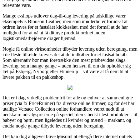
relevante vare.
Mange e-shops udlover dag-til-dag levering på adskillige varer,
eksempelvis Blouson Leather, men som imidlertid er forudsat at
ordren laves før et fastslået klokkeslæt, med det formål at de har
mulighed for at nå at få dit nye produkt ordnet inden
logistikmedarbejderne drager hjemad.
Nogle få online virksomheder tilbyder levering uden beregning, men
i de fleste tilfælde kræves det at du indkøber for et fastsat beløb.
Som alternativ bør man foretrække den mest prisbevidste slags
levering, som mange gange – uden hensyn til om du opholder sig
tæt på Esbjerg, Nyborg eller Hinnerup – vil være at få dem til at
levere pakken til en pakkeshop.
Det er i dag virkelig problemfrit for alle og enhver at sammenligne
priser (via fx PriceRunner) fra diverse online firmaer, og for det har
utallige Versace Collection online forhandlere været nødt til at
nedskære udsalgspriserne på specielt deres bedst i test produkter – til
babyer og børn, men ligeledes til kvinder og mænd – markant, og
endda nogle gange tilbyde levering uden beregning.
Det kan dog alligevel blive lønsomt at eftergå flere internet outlets