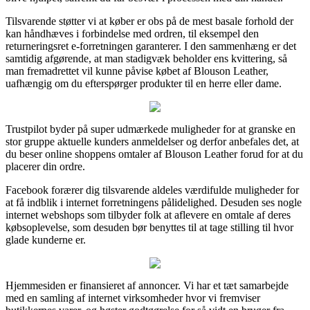
Tilsvarende støtter vi at køber er obs på de mest basale forhold der
kan håndhæves i forbindelse med ordren, til eksempel den
returneringsret e-forretningen garanterer. I den sammenhæng er det
samtidig afgørende, at man stadigvæk beholder ens kvittering, så
man fremadrettet vil kunne påvise købet af Blouson Leather,
uafhængig om du efterspørger produkter til en herre eller dame.
Trustpilot byder på super udmærkede muligheder for at granske en
stor gruppe aktuelle kunders anmeldelser og derfor anbefales det, at
du beser online shoppens omtaler af Blouson Leather forud for at du
placerer din ordre.
Facebook forærer dig tilsvarende aldeles værdifulde muligheder for
at få indblik i internet forretningens pålidelighed. Desuden ses nogle
internet webshops som tilbyder folk at aflevere en omtale af deres
købsoplevelse, som desuden bør benyttes til at tage stilling til hvor
glade kunderne er.
Hjemmesiden er finansieret af annoncer. Vi har et tæt samarbejde
med en samling af internet virksomheder hvor vi fremviser