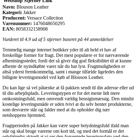
Webshop
Stjerner
Link
Navn:
Blouson Leather
Kategori:
Jakker
Producent:
Versace Collection
Varenummer:
1476048650295
EAN:
8058332158908
Vurderet til
4.9
ud af 5 stjerner baseret på
44
anmeldelser
Temmelig mange internet butikker yder til alt held et hav af
forskellige former for fragt. Det mest populære er for nærværende
afhentningssteder, fordi det så giver dig god fleksibilitet til at kunne
afhente de nyindkøbte varer når du har lyst. Fragtmuligheden er
altså yderst fremkommelig, samt i mange tilfælde ligeledes den
billigste leveringsmodel ved køb af Blouson Leather.
Du kan lige så vel påtænke at få pakken sendt til din adresse eller ud
til din arbejdsplads. Leveringstypen er for det meste lidt mere
omkostningsfuld, men omvendt vældig hensigtsmæssig. Den mindst
kostelige leveringsmåde er uden tvivl at du selv henter produkterne,
som desværre står og falder med at du opholder dig nær
netshoppens hjemsted.
Fragtperioden på Jakker kan være super betydningsfuld ifald man
står og skal bruge varerne om kort tid, og med det formål er det
selvfølgelig aktuelt at vi ser den forventede leveringsdato ved den