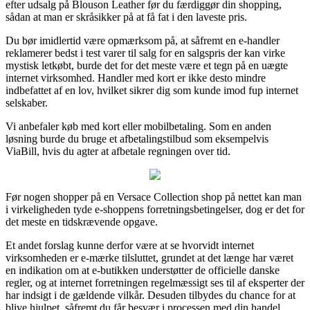
efter udsalg på Blouson Leather før du færdiggør din shopping,
sådan at man er skråsikker på at få fat i den laveste pris.
Du bør imidlertid være opmærksom på, at såfremt en e-handler
reklamerer bedst i test varer til salg for en salgspris der kan virke
mystisk letkøbt, burde det for det meste være et tegn på en uægte
internet virksomhed. Handler med kort er ikke desto mindre
indbefattet af en lov, hvilket sikrer dig som kunde imod fup internet
selskaber.
Vi anbefaler køb med kort eller mobilbetaling. Som en anden
løsning burde du bruge et afbetalingstilbud som eksempelvis
ViaBill, hvis du agter at afbetale regningen over tid.
Før nogen shopper på en Versace Collection shop på nettet kan man
i virkeligheden tyde e-shoppens forretningsbetingelser, dog er det for
det meste en tidskrævende opgave.
Et andet forslag kunne derfor være at se hvorvidt internet
virksomheden er e-mærke tilsluttet, grundet at det længe har været
en indikation om at e-butikken understøtter de officielle danske
regler, og at internet forretningen regelmæssigt ses til af eksperter der
har indsigt i de gældende vilkår. Desuden tilbydes du chance for at
blive hjulpet, såfremt du får besvær i processen med din handel.