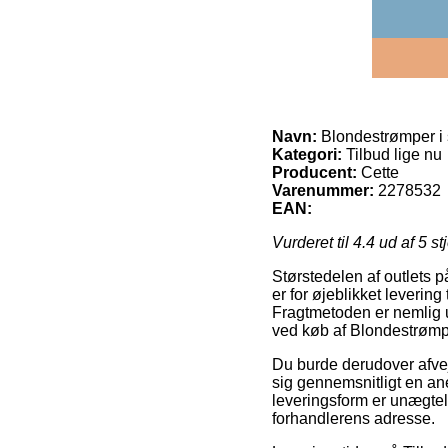
Navn:
Blondestrømper i 
Kategori:
Tilbud lige nu
Producent:
Cette
Varenummer:
2278532
EAN:
Vurderet til
4.4
ud af 5 st
Størstedelen af outlets p
er for øjeblikket levering
Fragtmetoden er nemlig 
ved køb af Blondestrømpe
Du burde derudover afveje 
sig gennemsnitligt en an
leveringsform er unægte
forhandlerens adresse.