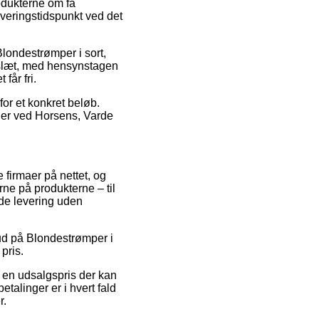
odukterne om få
everingstidspunkt ved det
Blondestrømper i sort,
keslæt, med hensynstagen
 får fri.
for et konkret beløb.
n er ved Horsens, Varde
 firmaer på nettet, og
rne på produkterne – til
yde levering uden
bud på Blondestrømper i
pris.
l en udsalgspris der kan
talinger er i hvert fald
r.