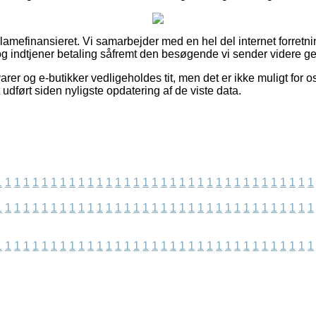
amefinansieret. Vi samarbejder med en hel del internet forretni
g indtjener betaling såfremt den besøgende vi sender videre ge
rer og e-butikker vedligeholdes tit, men det er ikke muligt for o
 udført siden nyligste opdatering af de viste data.
1
1
1
1
1
1
1
1
1
1
1
1
1
1
1
1
1
1
1
1
1
1
1
1
1
1
1
1
1
1
1
1
1
1
1
1
1
1
1
1
1
1
1
1
1
1
1
1
1
1
1
1
1
1
1
1
1
1
1
1
1
1
1
1
1
1
1
1
1
1
1
1
1
1
1
1
1
1
1
1
1
1
1
1
1
1
1
1
1
1
1
1
1
1
1
1
1
1
1
1
1
1
1
1
1