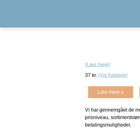
(Læs mere)
37
kr.
(Vis fragtpris)
Læs mere »
Vi har gennemgået de mes
prisniveau, sortimentstø
betalingsmuligheder.