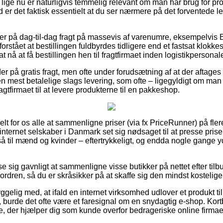
 lige nu er naturligvis temmelig relevant om man har brug for pr
 er det faktisk essentielt at du ser nærmere på det forventede l
der på dag-til-dag fragt på massevis af varenumre, eksempelvis 
orstået at bestillingen fuldbyrdes tidligere end et fastsat klok
at nå at få bestillingen hen til fragtfirmaet inden logistikpersonalet
er på gratis fragt, men ofte under forudsætning af at der aftages 
en mest betalelige slags levering, som ofte – ligegyldigt om ma
fragtfirmaet til at levere produkterne til en pakkeshop.
elt for os alle at sammenligne priser (via fx PriceRunner) på flere
ternet selskaber i Danmark set sig nødsaget til at presse prise
gså til mænd og kvinder – eftertrykkeligt, og endda nogle gange 
se sig gavnligt at sammenligne visse butikker på nettet efter til
 ordren, så du er skråsikker på at skaffe sig den mindst kostelige 
elig med, at ifald en internet virksomhed udlover et produkt ti
, burde det ofte være et faresignal om en snydagtig e-shop. Kortbe
, der hjælper dig som kunde overfor bedrageriske online firmae