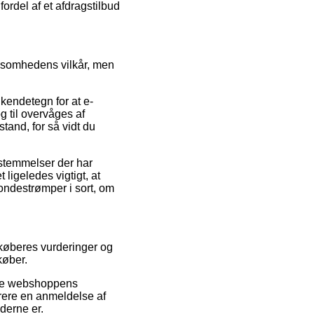
ordel af et afdragstilbud
ksomhedens vilkår, men
kendetegn for at e-
g til overvåges af
and, for så vidt du
stemmelser der har
 ligeledes vigtigt, at
ondestrømper i sort, om
 køberes vurderinger og
køber.
line webshoppens
trere en anmeldelse af
nderne er.