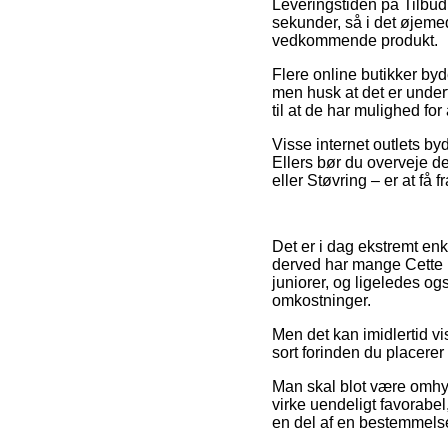
Leveringstiden på Tilbud
sekunder, så i det øjemed
vedkommende produkt.
Flere online butikker by
men husk at det er underf
til at de har mulighed for 
Visse internet outlets byd
Ellers bør du overveje d
eller Støvring – er at få 
Det er i dag ekstremt enk
derved har mange Cette in
juniorer, og ligeledes o
omkostninger.
Men det kan imidlertid vi
sort forinden du placerer
Man skal blot være omhygg
virke uendeligt favorabel
en del af en bestemmelse