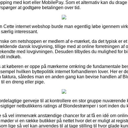
pping med kort eller MobilePay. Som et alternativ kan du drage f
terspørger at godtgøre betalingen over tid.
n Cette internet webshop burde man egentlig løbe igennem vir
særlig interessant.
nske om netshoppen er medlem af e-mærket, da det typisk er et 
 gældende dansk lovgivning, tillige med at online forretningen af o
endte med lovgivningen. Desuden tilbydes du mulighed for bist
dit indkøb.
s at køberen er oppe på mærkerne omkring de fundamentale be
ksempel hvilken byttepolitik internet forhandleren lover. Her er det
n faktura, således man en anden gang kan bevise handlen af Bl
 til en dreng eller pige.
fordelagtige genveje til at kontrollere en stor gruppe nuværende
besigtiger netbutikkens ratings af Blondestrømper i sort inden du 
ige så vel immervæk anstændige chancer for at få en idé om on
møder vi en række butikker på nettet hvor det er muligt at regis
m lige så vel kan anvendes til at tage stilling til hvor glade ku