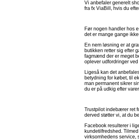
Vi anbefaler generelt sho
fra fx ViaBill, hvis du ef
Før nogen handler hos e
det er mange gange ikke 
En nem løsning er at gra
butikken retter sig efter
fagmænd der er meget bek
oplever udfordringer ved 
Ligeså kan det anbefale
betydning for købet, til e
man permanent sikrer si
du er på udkig efter varer
Trustpilot indebærer ret 
derved støtter vi, at du 
Facebook resulterer i l
kundetilfredshed. Tilmed 
virksomhedens service, so