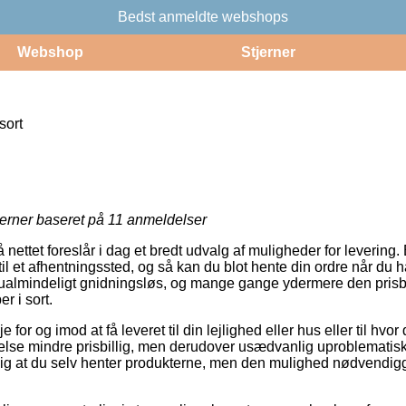
Bedst anmeldte webshops
Webshop
Stjerner
sort
jerner baseret på
11
anmeldelser
å nettet foreslår i dag et bredt udvalg af muligheder for levering
 til et afhentningssted, og så kan du blot hente din ordre når du h
ualmindeligt gnidningsløs, og mange gange ydermere den prisbi
r i sort.
for og imod at få leveret til din lejlighed eller hus eller til hvo
else mindre prisbillig, men derudover usædvanlig uproblematisk.
lig at du selv henter produkterne, men den mulighed nødvendigg