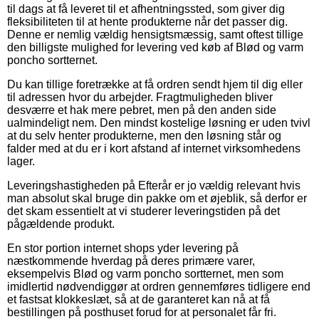
til dags at få leveret til et afhentningssted, som giver dig
fleksibiliteten til at hente produkterne når det passer dig.
Denne er nemlig vældig hensigtsmæssig, samt oftest tillige
den billigste mulighed for levering ved køb af Blød og varm
poncho sortternet.
Du kan tillige foretrække at få ordren sendt hjem til dig eller
til adressen hvor du arbejder. Fragtmuligheden bliver
desværre et hak mere pebret, men på den anden side
ualmindeligt nem. Den mindst kostelige løsning er uden tvivl
at du selv henter produkterne, men den løsning står og
falder med at du er i kort afstand af internet virksomhedens
lager.
Leveringshastigheden på Efterår er jo vældig relevant hvis
man absolut skal bruge din pakke om et øjeblik, så derfor er
det skam essentielt at vi studerer leveringstiden på det
pågældende produkt.
En stor portion internet shops yder levering på
næstkommende hverdag på deres primære varer,
eksempelvis Blød og varm poncho sortternet, men som
imidlertid nødvendiggør at ordren gennemføres tidligere end
et fastsat klokkeslæt, så at de garanteret kan nå at få
bestillingen på posthuset forud for at personalet får fri.