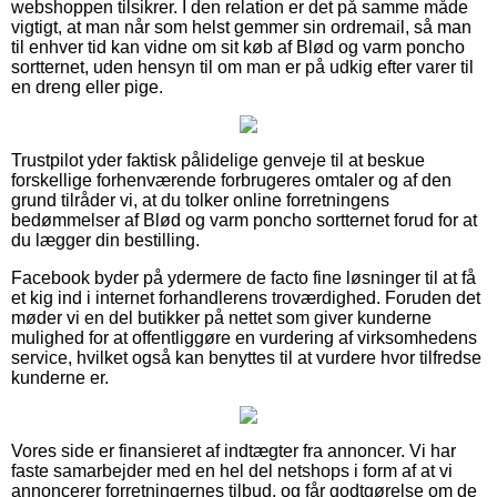
webshoppen tilsikrer. I den relation er det på samme måde
vigtigt, at man når som helst gemmer sin ordremail, så man
til enhver tid kan vidne om sit køb af Blød og varm poncho
sortternet, uden hensyn til om man er på udkig efter varer til
en dreng eller pige.
Trustpilot yder faktisk pålidelige genveje til at beskue
forskellige forhenværende forbrugeres omtaler og af den
grund tilråder vi, at du tolker online forretningens
bedømmelser af Blød og varm poncho sortternet forud for at
du lægger din bestilling.
Facebook byder på ydermere de facto fine løsninger til at få
et kig ind i internet forhandlerens troværdighed. Foruden det
møder vi en del butikker på nettet som giver kunderne
mulighed for at offentliggøre en vurdering af virksomhedens
service, hvilket også kan benyttes til at vurdere hvor tilfredse
kunderne er.
Vores side er finansieret af indtægter fra annoncer. Vi har
faste samarbejder med en hel del netshops i form af at vi
annoncerer forretningernes tilbud, og får godtgørelse om de