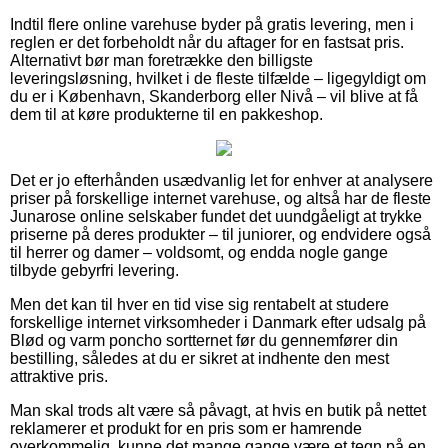
Indtil flere online varehuse byder på gratis levering, men i
reglen er det forbeholdt når du aftager for en fastsat pris.
Alternativt bør man foretrække den billigste
leveringsløsning, hvilket i de fleste tilfælde – ligegyldigt om
du er i København, Skanderborg eller Nivå – vil blive at få
dem til at køre produkterne til en pakkeshop.
Det er jo efterhånden usædvanlig let for enhver at analysere
priser på forskellige internet varehuse, og altså har de fleste
Junarose online selskaber fundet det uundgåeligt at trykke
priserne på deres produkter – til juniorer, og endvidere også
til herrer og damer – voldsomt, og endda nogle gange
tilbyde gebyrfri levering.
Men det kan til hver en tid vise sig rentabelt at studere
forskellige internet virksomheder i Danmark efter udsalg på
Blød og varm poncho sortternet før du gennemfører din
bestilling, således at du er sikret at indhente den mest
attraktive pris.
Man skal trods alt være så påvagt, at hvis en butik på nettet
reklamerer et produkt for en pris som er hamrende
overkommelig, kunne det mange gange være et tegn på en