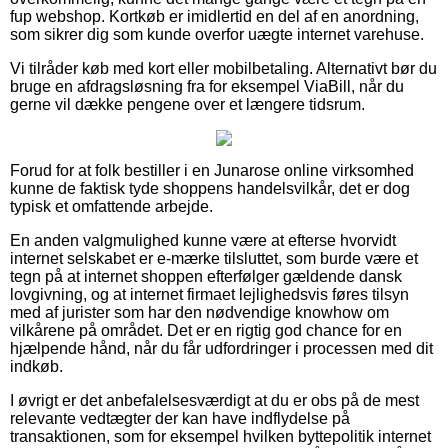
fup webshop. Kortkøb er imidlertid en del af en anordning,
som sikrer dig som kunde overfor uægte internet varehuse.
Vi tilråder køb med kort eller mobilbetaling. Alternativt bør du
bruge en afdragsløsning fra for eksempel ViaBill, når du
gerne vil dække pengene over et længere tidsrum.
Forud for at folk bestiller i en Junarose online virksomhed
kunne de faktisk tyde shoppens handelsvilkår, det er dog
typisk et omfattende arbejde.
En anden valgmulighed kunne være at efterse hvorvidt
internet selskabet er e-mærke tilsluttet, som burde være et
tegn på at internet shoppen efterfølger gældende dansk
lovgivning, og at internet firmaet lejlighedsvis føres tilsyn
med af jurister som har den nødvendige knowhow om
vilkårene på området. Det er en rigtig god chance for en
hjælpende hånd, når du får udfordringer i processen med dit
indkøb.
I øvrigt er det anbefalelsesværdigt at du er obs på de mest
relevante vedtægter der kan have indflydelse på
transaktionen, som for eksempel hvilken byttepolitik internet