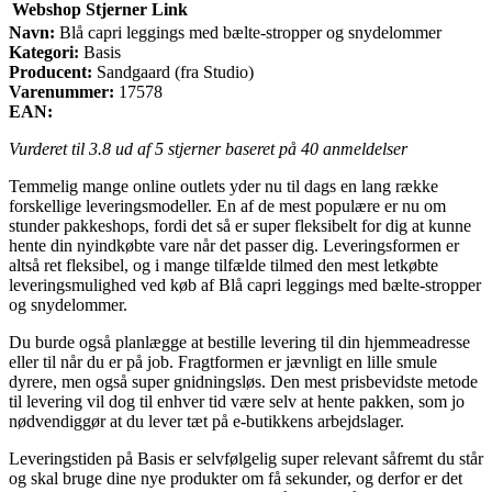
Webshop
Stjerner
Link
Navn:
Blå capri leggings med bælte-stropper og snydelommer
Kategori:
Basis
Producent:
Sandgaard (fra Studio)
Varenummer:
17578
EAN:
Vurderet til
3.8
ud af 5 stjerner baseret på
40
anmeldelser
Temmelig mange online outlets yder nu til dags en lang række
forskellige leveringsmodeller. En af de mest populære er nu om
stunder pakkeshops, fordi det så er super fleksibelt for dig at kunne
hente din nyindkøbte vare når det passer dig. Leveringsformen er
altså ret fleksibel, og i mange tilfælde tilmed den mest letkøbte
leveringsmulighed ved køb af Blå capri leggings med bælte-stropper
og snydelommer.
Du burde også planlægge at bestille levering til din hjemmeadresse
eller til når du er på job. Fragtformen er jævnligt en lille smule
dyrere, men også super gnidningsløs. Den mest prisbevidste metode
til levering vil dog til enhver tid være selv at hente pakken, som jo
nødvendiggør at du lever tæt på e-butikkens arbejdslager.
Leveringstiden på Basis er selvfølgelig super relevant såfremt du står
og skal bruge dine nye produkter om få sekunder, og derfor er det