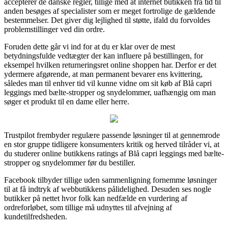
accepterer de danske regler, tillige med at internet butikken fra tid til
anden besøges af specialister som er meget fortrolige de gældende
bestemmelser. Det giver dig lejlighed til støtte, ifald du forvoldes
problemstillinger ved din ordre.
Foruden dette går vi ind for at du er klar over de mest
betydningsfulde vedtægter der kan influere på bestillingen, for
eksempel hvilken returneringsret online shoppen har. Derfor er det
ydermere afgørende, at man permanent bevarer ens kvittering,
således man til enhver tid vil kunne vidne om sit køb af Blå capri
leggings med bælte-stropper og snydelommer, uafhængig om man
søger et produkt til en dame eller herre.
Trustpilot frembyder regulære passende løsninger til at gennemrode
en stor gruppe tidligere konsumenters kritik og herved tilråder vi, at
du studerer online butikkens ratings af Blå capri leggings med bælte-
stropper og snydelommer før du bestiller.
Facebook tilbyder tillige uden sammenligning fornemme løsninger
til at få indtryk af webbutikkens pålidelighed. Desuden ses nogle
butikker på nettet hvor folk kan nedfælde en vurdering af
ordreforløbet, som tillige må udnyttes til afvejning af
kundetilfredsheden.