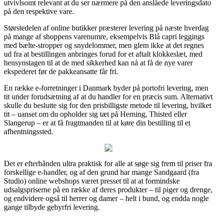
utvivlsomt relevant at du ser nærmere på den anslåede leveringsdato
på den respektive vare.
Størstedelen af online butikker præsterer levering på næste hverdag
på mange af shoppens varenumre, eksempelvis Blå capri leggings
med bælte-stropper og snydelommer, men glem ikke at det regnes
ud fra at bestillingen anbringes forud for et aftalt klokkeslæt, med
hensynstagen til at de med sikkerhed kan nå at få de nye varer
ekspederet før de pakkeansatte får fri.
En række e-forretninger i Danmark byder på portofri levering, men
tit under forudsætning af at du handler for en præcis sum. Alternativt
skulle du beslutte sig for den prisbilligste metode til levering, hvilket
tit – uanset om du opholder sig tæt på Herning, Thisted eller
Slangerup – er at få fragtmanden til at køre din bestilling til et
afhentningssted.
Det er efterhånden ultra praktisk for alle at søge sig frem til priser fra
forskellige e-handler, og af den grund har mange Sandgaard (fra
Studio) online webshops været presset til at at formindske
udsalgspriserne på en række af deres produkter – til piger og drenge,
og endvidere også til herrer og damer – helt i bund, og endda nogle
gange tilbyde gebyrfri levering.