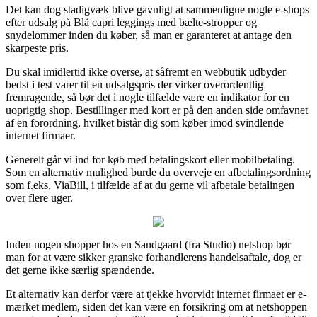
Det kan dog stadigvæk blive gavnligt at sammenligne nogle e-shops
efter udsalg på Blå capri leggings med bælte-stropper og
snydelommer inden du køber, så man er garanteret at antage den
skarpeste pris.
Du skal imidlertid ikke overse, at såfremt en webbutik udbyder
bedst i test varer til en udsalgspris der virker overordentlig
fremragende, så bør det i nogle tilfælde være en indikator for en
uoprigtig shop. Bestillinger med kort er på den anden side omfavnet
af en forordning, hvilket bistår dig som køber imod svindlende
internet firmaer.
Generelt går vi ind for køb med betalingskort eller mobilbetaling.
Som en alternativ mulighed burde du overveje en afbetalingsordning
som f.eks. ViaBill, i tilfælde af at du gerne vil afbetale betalingen
over flere uger.
Inden nogen shopper hos en Sandgaard (fra Studio) netshop bør
man for at være sikker granske forhandlerens handelsaftale, dog er
det gerne ikke særlig spændende.
Et alternativ kan derfor være at tjekke hvorvidt internet firmaet er e-
mærket medlem, siden det kan være en forsikring om at netshoppen