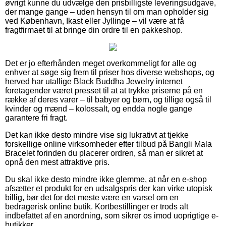
øvrigt kunne du udvælge den prisbilligste leveringsudgave,
der mange gange – uden hensyn til om man opholder sig
ved København, Ikast eller Jyllinge – vil være at få
fragtfirmaet til at bringe din ordre til en pakkeshop.
Det er jo efterhånden meget overkommeligt for alle og
enhver at søge sig frem til priser hos diverse webshops, og
herved har utallige Black Buddha Jewelry internet
foretagender været presset til at at trykke priserne på en
række af deres varer – til babyer og børn, og tillige også til
kvinder og mænd – kolossalt, og endda nogle gange
garantere fri fragt.
Det kan ikke desto mindre vise sig lukrativt at tjekke
forskellige online virksomheder efter tilbud på Bangli Mala
Bracelet forinden du placerer ordren, så man er sikret at
opnå den mest attraktive pris.
Du skal ikke desto mindre ikke glemme, at når en e-shop
afsætter et produkt for en udsalgspris der kan virke utopisk
billig, bør det for det meste være en varsel om en
bedragerisk online butik. Kortbestillinger er trods alt
indbefattet af en anordning, som sikrer os imod uoprigtige e-
butikker.