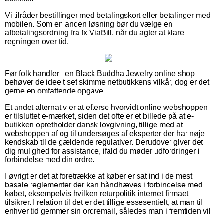
Vi tilråder bestillinger med betalingskort eller betalinger med
mobilen. Som en anden løsning bør du vælge en
afbetalingsordning fra fx ViaBill, når du agter at klare
regningen over tid.
Før folk handler i en Black Buddha Jewelry online shop
behøver de ideelt set skimme netbutikkens vilkår, dog er det
gerne en omfattende opgave.
Et andet alternativ er at efterse hvorvidt online webshoppen
er tilsluttet e-mærket, siden det ofte er et billede på at e-
butikken opretholder dansk lovgivning, tillige med at
webshoppen af og til undersøges af eksperter der har nøje
kendskab til de gældende regulativer. Derudover giver det
dig mulighed for assistance, ifald du møder udfordringer i
forbindelse med din ordre.
I øvrigt er det at foretrække at køber er sat ind i de mest
basale reglementer der kan håndhæves i forbindelse med
købet, eksempelvis hvilken returpolitik internet firmaet
tilsikrer. I relation til det er det tillige essesentielt, at man til
enhver tid gemmer sin ordremail, således man i fremtiden vil