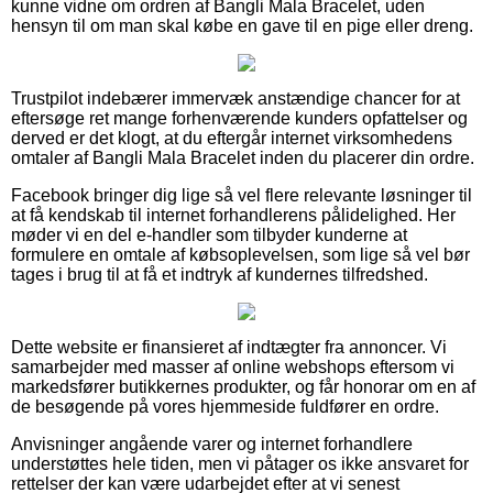
kunne vidne om ordren af Bangli Mala Bracelet, uden
hensyn til om man skal købe en gave til en pige eller dreng.
Trustpilot indebærer immervæk anstændige chancer for at
eftersøge ret mange forhenværende kunders opfattelser og
derved er det klogt, at du eftergår internet virksomhedens
omtaler af Bangli Mala Bracelet inden du placerer din ordre.
Facebook bringer dig lige så vel flere relevante løsninger til
at få kendskab til internet forhandlerens pålidelighed. Her
møder vi en del e-handler som tilbyder kunderne at
formulere en omtale af købsoplevelsen, som lige så vel bør
tages i brug til at få et indtryk af kundernes tilfredshed.
Dette website er finansieret af indtægter fra annoncer. Vi
samarbejder med masser af online webshops eftersom vi
markedsfører butikkernes produkter, og får honorar om en af
de besøgende på vores hjemmeside fuldfører en ordre.
Anvisninger angående varer og internet forhandlere
understøttes hele tiden, men vi påtager os ikke ansvaret for
rettelser der kan være udarbejdet efter at vi senest