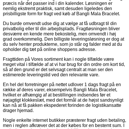
præcis når det passer ind i din kalender. Løsningen er
nemlig ekstremt praktisk, samt desuden ligeledes den
prisbilligste form for fragt ved køb af Bangli Mala Bracelet.
Du burde omvendt udse dig at vælge at få udbragt til din
privatbolig eller til din arbejdsplads. Fragtløsningen bliver
desværre en kende mere bekostelig, men omvendt i høj
grad overkommelig. Den billigste leveringsløsning er dog at
du selv henter produkterne, som jo står og falder med at du
opholder dig tæt på online shoppens adresse.
Fragttiden på Vores sortiment kan i nogle tilfælde være
meget vital i tilfælde af at vi har brug for din ordre om kort tid,
så af den grund er det selvsagt centralt at man ser den
estimerede leveringstid ved den relevante vare.
En hel del forretninger på nettet udlover 1 dags fragt på en
række af deres varer, eksempelvis Bangli Mala Bracelet,
hvilket er afhængig af at bestillingen indsendes før et
nøjagtigt klokkeslæt, med det formål at de højst sandsynligt
kan nå at få pakken ekspederet forinden de logistikansatte
drager hjemad.
Nogle enkelte internet butikker præsterer fragt uden betaling,
men i reglen afkræver det at der købes for en bestemt sum. I