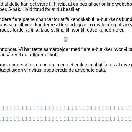
af dette kan det være til hjælp, at du besigtiger online websh
 5-pak, Hvid forud for at du bestiller.
ere flere pæne chancer for at få kendskab til e-butikkens kundet
ps som tilbyder kunderne at tilkendegive en evaluering af vir
 fordel af til at tage stilling til hvor tilfredse kunderne er.
annoncer. Vi har tætte samarbejder med flere e-butikker hvor vi 
ar såfremt du udfører et køb.
ps understøttes nu og da, men det er ikke muligt for os at give 
etaget siden vi nyligst opdaterede de anvendte data.
1
1
1
1
1
1
1
1
1
1
1
1
1
1
1
1
1
1
1
1
1
1
1
1
1
1
1
1
1
1
1
1
1
1
1
1
1
1
1
1
1
1
1
1
1
1
1
1
1
1
1
1
1
1
1
1
1
1
1
1
1
1
1
1
1
1
1
1
1
1