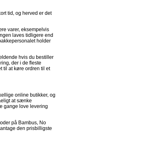
rt tid, og herved er det
ære varer, eksempelvis
ngen laves tidligere end
n pakkepersonalet holder
ldende hvis du bestiller
ing, der i de fleste
il at køre ordren til et
ellige online butikker, og
åeligt at sænke
le gange love levering
tkoder på Bambus, No
antage den prisbilligste