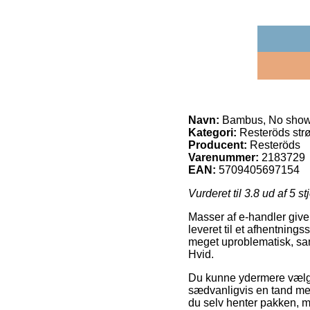
Navn:
Bambus, No show 
Kategori:
Resteröds str
Producent:
Resteröds
Varenummer:
2183729
EAN:
5709405697154
Vurderet til
3.8
ud af 5 st
Masser af e-handler giver
leveret til et afhentning
meget uproblematisk, sam
Hvid.
Du kunne ydermere vælge at
sædvanligvis en tand mer
du selv henter pakken, m