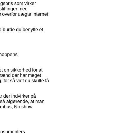
lgspris som virker
stillinger med
s overfor uægte internet
d burde du benytte et
shoppens
 en sikkerhed for at
agmænd der har meget
for så vidt du skulle få
 der indvirker på
gså afgørende, at man
Bambus, No show
 konsumenters