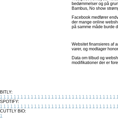
bedømmelser og på grund 
Bambus, No show strømper,
Facebook medfører endvid
der mange online websho
på samme måde burde drages
Websitet finansieres af 
varer, og modtager honor
Data om tilbud og websho
modifikationer der er for
BITLY:
1
1
1
1
1
1
1
1
1
1
1
1
1
1
1
1
1
1
1
1
1
1
1
1
1
1
1
1
1
1
1
1
1
1
SPOTIFY:
1
1
1
1
1
1
1
1
1
1
1
1
1
1
1
1
1
1
1
1
1
1
1
1
1
1
1
1
1
1
1
1
1
1
CUTTLY BIO:
1