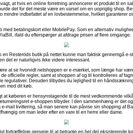
gt, at hvis en online forretning annoncerer et produkt til en sa
burde det for det meste være en varsel om en uoprigtig shop. Be
to mindre indbefattet af en lovbestemmelse, hvilket garanterer o
køb med betalingskort eller MobilePay. Som en alternativ mulighe
aBill, ifald du efterspørger at afdrage prisen af flere omgange.
os en Resteröds butik på nettet kunne man faktisk gennemgå e-
n det er naturligvis ikke videre interessant.
re at se hvorvidt netshoppen er e-mærket, som længe har været
de officielle regler, samt at shoppen af og til kontrolleres af f
regulativer. Desuden tilbydes du lejlighed til en håndsrækning, 
en med dit køb.
igt at køberen er hensynstagende til de mest vedkommende vilkår
returneringsret e-shoppen tilbyder. I den sammenhæng er det o
n e-mail kvittering, så man senere kan påvise sin shopping af 
fhængig om man leder efter en vare til en herre eller dame.
tivt fortræffelige genveje til at betragte en hel del eksisterende