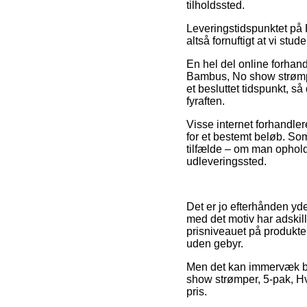
tilholdssted.
Leveringstidspunktet på R
altså fornuftigt at vi stu
En hel del online forhan
Bambus, No show strømper
et besluttet tidspunkt, s
fyraften.
Visse internet forhandle
for et bestemt beløb. Som
tilfælde – om man opholder
udleveringssted.
Det er jo efterhånden yde
med det motiv har adskil
prisniveauet på produkter
uden gebyr.
Men det kan immervæk bl
show strømper, 5-pak, Hv
pris.