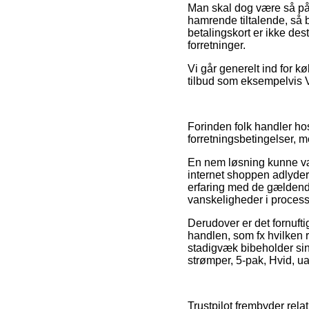
Man skal dog være så påva
hamrende tiltalende, så 
betalingskort er ikke des
forretninger.
Vi går generelt ind for 
tilbud som eksempelvis Vi
Forinden folk handler h
forretningsbetingelser, me
En nem løsning kunne væ
internet shoppen adlyder 
erfaring med de gældende 
vanskeligheder i process
Derudover er det fornuft
handlen, som fx hvilken 
stadigvæk bibeholder si
strømper, 5-pak, Hvid, ua
Trustpilot frembyder rela