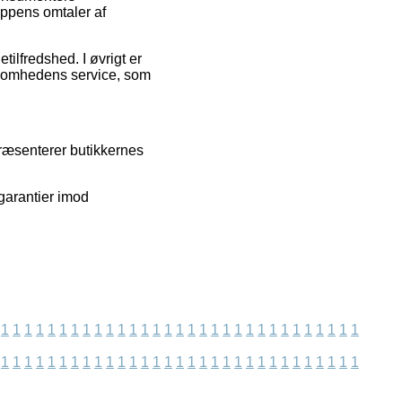
oppens omtaler af
ilfredshed. I øvrigt er
ksomhedens service, som
præsenterer butikkernes
garantier imod
1
1
1
1
1
1
1
1
1
1
1
1
1
1
1
1
1
1
1
1
1
1
1
1
1
1
1
1
1
1
1
1
1
1
1
1
1
1
1
1
1
1
1
1
1
1
1
1
1
1
1
1
1
1
1
1
1
1
1
1
1
1