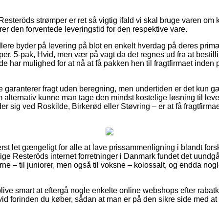
esteröds strømper er ret så vigtig ifald vi skal bruge varen om ko
derer den forventede leveringstid for den respektive vare.
dlere byder på levering på blot en enkelt hverdag på deres prim
, 5-pak, Hvid, men vær på vagt da det regnes ud fra at bestilli
å de har mulighed for at nå at få pakken hen til fragtfirmaet inde
re garanterer fragt uden beregning, men undertiden er det kun gæ
 alternativ kunne man tage den mindst kostelige løsning til lever
 sig ved Roskilde, Birkerød eller Støvring – er at få fragtfirmaet t
rst let gængeligt for alle at lave prissammenligning i blandt forsk
lige Resteröds internet forretninger i Danmark fundet det uundg
ne – til juniorer, men også til voksne – kolossalt, og endda nog
ive smart at eftergå nogle enkelte online webshops efter raba
id forinden du køber, sådan at man er på den sikre side med at 