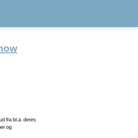
how
 fra bl.a. deres
mer og