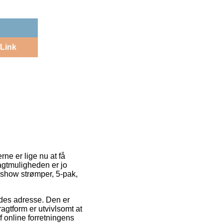
Link
ne er lige nu at få
ragtmuligheden er jo
 show strømper, 5-pak,
ejdes adresse. Den er
gtform er utvivlsomt at
f online forretningens