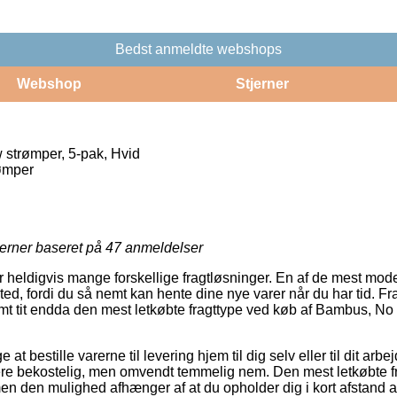
Bedst anmeldte webshops
Webshop
Stjerner
strømper, 5-pak, Hvid
ømper
jerner baseret på
47
anmeldelser
 heldigvis mange forskellige fragtløsninger. En af de mest moder
ssted, fordi du så nemt kan hente dine nye varer når du har tid. F
t tit endda den mest letkøbte fragttype ved køb af Bambus, No
 bestille varerne til levering hjem til dig selv eller til dit arb
e bekostelig, men omvendt temmelig nem. Den mest letkøbte fra
en den mulighed afhænger af at du opholder dig i kort afstand a