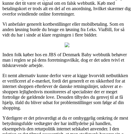
kunne det tit være et signal om en falsk webbutik. Køb med
betalingskort er trods alt en del af en anordning, hvilket skærmer dig
overfor svindlende online forretninger.
Vi anbefaler generelt kortbestillinger eller mobilbetaling. Som en
anden løsning burde du bruge en løsning fra f.eks. ViaBill, for så
vidt du har i sinde at klare regningen i flere bidder.
Inden folk køber hos en JBS of Denmark Baby webbutik behøver
man i reglen se på dens forretningsvilkår, dog er det uden tvivl et
tidskrævende arbejde.
Et nemt alternativ kunne derfor være at kigge hvorvidt netbutikken
er verificeret af e-mærket, fordi det generelt er en sikkerhed for at
internet shoppen efterlever de danske retningslinjer, udover at e-
shoppen lejlighedsvis monitoreres af specialister der er meget
fortrolige de gældende love. Desuden tilbydes du genvej til at få
hjælp, ifald du bliver udsat for problemstillinger som følge af din
shopping.
Yderligere er det prisværdigt at du er omhyggelig omkring de mest
betydningsfulde vedtægter der har indflydelse på handlen,
eksempelvis den returpolitik internet selskabet anvender. I den