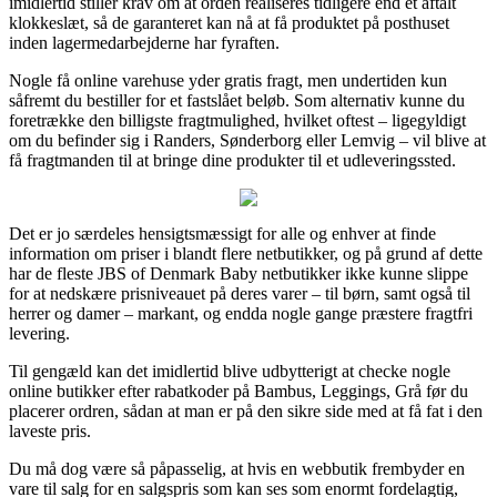
imidlertid stiller krav om at orden realiseres tidligere end et aftalt
klokkeslæt, så de garanteret kan nå at få produktet på posthuset
inden lagermedarbejderne har fyraften.
Nogle få online varehuse yder gratis fragt, men undertiden kun
såfremt du bestiller for et fastslået beløb. Som alternativ kunne du
foretrække den billigste fragtmulighed, hvilket oftest – ligegyldigt
om du befinder sig i Randers, Sønderborg eller Lemvig – vil blive at
få fragtmanden til at bringe dine produkter til et udleveringssted.
Det er jo særdeles hensigtsmæssigt for alle og enhver at finde
information om priser i blandt flere netbutikker, og på grund af dette
har de fleste JBS of Denmark Baby netbutikker ikke kunne slippe
for at nedskære prisniveauet på deres varer – til børn, samt også til
herrer og damer – markant, og endda nogle gange præstere fragtfri
levering.
Til gengæld kan det imidlertid blive udbytterigt at checke nogle
online butikker efter rabatkoder på Bambus, Leggings, Grå før du
placerer ordren, sådan at man er på den sikre side med at få fat i den
laveste pris.
Du må dog være så påpasselig, at hvis en webbutik frembyder en
vare til salg for en salgspris som kan ses som enormt fordelagtig,