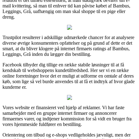
relation er det tilmed essesentielt, at man stadigvæk bevarer sin e-
mail kvittering, så man til enhver tid kan påvise købet af Bambus,
Leggings, Grå, uafhængig om man skal shoppe til en pige eller
dreng.
Trustpilot resulterer i adskillige udmærkede chancer for at analysere
diverse øvrige konsumenters opfattelser og på grund af dette er det
smart, at du bliver klogere på internet firmaets ratings af Bambus,
Leggings, Grå inden du lægger din bestilling.
Facebook tilbyder dig tillige en række stabile løsninger til at få
kendskab til webshoppens kundetilfredshed. Her ser vi en række
online forretninger hvor det er muligt at udforme en omtale af deres
køb, som lige så vel burde anvendes til at få et indtryk af hvor glade
kunderne er.
Vores website er finansieret ved hjælp af reklamer. Vi har faste
samarbejder med en gruppe internet firmaer og annoncerer
firmaernes varer, og indtjener kommission for så vidt en bruger fra
vores hjemmeside fuldfører en bestilling.
Orientering om tilbud og e-shops vedligeholdes jævnligt, men der