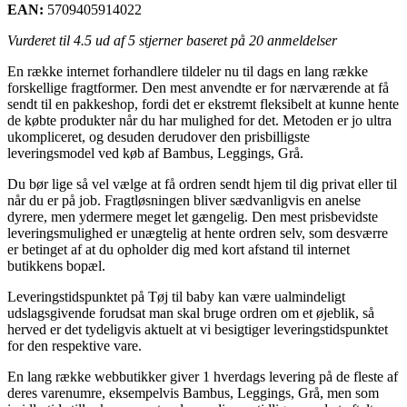
EAN:
5709405914022
Vurderet til
4.5
ud af 5 stjerner baseret på
20
anmeldelser
En række internet forhandlere tildeler nu til dags en lang række
forskellige fragtformer. Den mest anvendte er for nærværende at få
sendt til en pakkeshop, fordi det er ekstremt fleksibelt at kunne hente
de købte produkter når du har mulighed for det. Metoden er jo ultra
ukompliceret, og desuden derudover den prisbilligste
leveringsmodel ved køb af Bambus, Leggings, Grå.
Du bør lige så vel vælge at få ordren sendt hjem til dig privat eller til
når du er på job. Fragtløsningen bliver sædvanligvis en anelse
dyrere, men ydermere meget let gængelig. Den mest prisbevidste
leveringsmulighed er unægtelig at hente ordren selv, som desværre
er betinget af at du opholder dig med kort afstand til internet
butikkens bopæl.
Leveringstidspunktet på Tøj til baby kan være ualmindeligt
udslagsgivende forudsat man skal bruge ordren om et øjeblik, så
herved er det tydeligvis aktuelt at vi besigtiger leveringstidspunktet
for den respektive vare.
En lang række webbutikker giver 1 hverdags levering på de fleste af
deres varenumre, eksempelvis Bambus, Leggings, Grå, men som