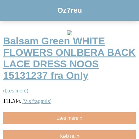
Oz7reu
Balsam Green WHITE
FLOWERS ONLBERA BACK
LACE DRESS NOOS
15131237 fra Only
(Læs mere)
111.3
kr.
(Vis fragtpris)
Læs mere »
Køb nu »