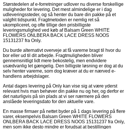
Størstedelen af e-forretninger udlover nu diverse forskellige
muligheder for levering. Det mest almindelige er i dag
udleveringssteder, og så henter du bare din pakke på et
valgfrit tidspunkt. Fragtmetoden er nemlig ret så
ukompliceret, og ofte tillige den prisbilligste
leveringsmulighed ved køb af Balsam Green WHITE
FLOWERS ONLBERA BACK LACE DRESS NOOS
15131237 fra Only.
Du burde alternativt overveje at få varerne bragt til hvor du
bor eller ud til dit arbejde. Fragtmuligheden bliver
gennemsnitligt lidt mere bekostelig, men endvidere
usædvanlig let gængelig. Den billigste løsning er dog at du
selv henter varerne, som dog kræver at du er nærved e-
handlens arbejdslager.
Antal dages levering på Only kan vise sig at være yderst
relevant hvis man behøver din pakke nu og her, og derfor er
det naturligvis på sin plads at vi ser nærmere på den
anslåede leveringsdato for den aktuelle vare.
En masse firmaer på nettet byder på 1 dags levering på flere
varer, eksempelvis Balsam Green WHITE FLOWERS
ONLBERA BACK LACE DRESS NOOS 15131237 fra Only,
men som ikke desto mindre er forudsat at bestillingen