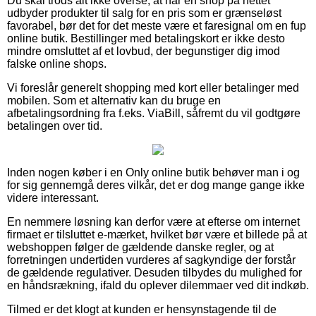
Du skal trods alt ikke overse, at når en shop på nettet
udbyder produkter til salg for en pris som er grænseløst
favorabel, bør det for det meste være et faresignal om en fup
online butik. Bestillinger med betalingskort er ikke desto
mindre omsluttet af et lovbud, der begunstiger dig imod
falske online shops.
Vi foreslår generelt shopping med kort eller betalinger med
mobilen. Som et alternativ kan du bruge en
afbetalingsordning fra f.eks. ViaBill, såfremt du vil godtgøre
betalingen over tid.
Inden nogen køber i en Only online butik behøver man i og
for sig gennemgå deres vilkår, det er dog mange gange ikke
videre interessant.
En nemmere løsning kan derfor være at efterse om internet
firmaet er tilsluttet e-mærket, hvilket bør være et billede på at
webshoppen følger de gældende danske regler, og at
forretningen undertiden vurderes af sagkyndige der forstår
de gældende regulativer. Desuden tilbydes du mulighed for
en håndsrækning, ifald du oplever dilemmaer ved dit indkøb.
Tilmed er det klogt at kunden er hensynstagende til de