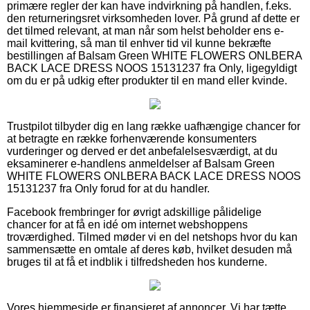
primære regler der kan have indvirkning på handlen, f.eks.
den returneringsret virksomheden lover. På grund af dette er
det tilmed relevant, at man når som helst beholder ens e-
mail kvittering, så man til enhver tid vil kunne bekræfte
bestillingen af Balsam Green WHITE FLOWERS ONLBERA
BACK LACE DRESS NOOS 15131237 fra Only, ligegyldigt
om du er på udkig efter produkter til en mand eller kvinde.
Trustpilot tilbyder dig en lang række uafhængige chancer for
at betragte en række forhenværende konsumenters
vurderinger og derved er det anbefalelsesværdigt, at du
eksaminerer e-handlens anmeldelser af Balsam Green
WHITE FLOWERS ONLBERA BACK LACE DRESS NOOS
15131237 fra Only forud for at du handler.
Facebook frembringer for øvrigt adskillige pålidelige
chancer for at få en idé om internet webshoppens
troværdighed. Tilmed møder vi en del netshops hvor du kan
sammensætte en omtale af deres køb, hvilket desuden må
bruges til at få et indblik i tilfredsheden hos kunderne.
Vores hjemmeside er finansieret af annoncer. Vi har tætte