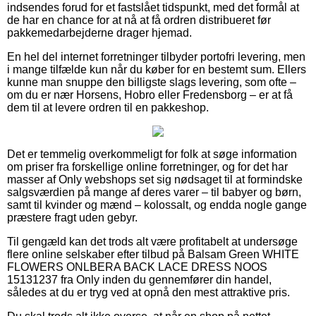
indsendes forud for et fastslået tidspunkt, med det formål at
de har en chance for at nå at få ordren distribueret før
pakkemedarbejderne drager hjemad.
En hel del internet forretninger tilbyder portofri levering, men
i mange tilfælde kun når du køber for en bestemt sum. Ellers
kunne man snuppe den billigste slags levering, som ofte –
om du er nær Horsens, Hobro eller Fredensborg – er at få
dem til at levere ordren til en pakkeshop.
Det er temmelig overkommeligt for folk at søge information
om priser fra forskellige online forretninger, og for det har
masser af Only webshops set sig nødsaget til at formindske
salgsværdien på mange af deres varer – til babyer og børn,
samt til kvinder og mænd – kolossalt, og endda nogle gange
præstere fragt uden gebyr.
Til gengæld kan det trods alt være profitabelt at undersøge
flere online selskaber efter tilbud på Balsam Green WHITE
FLOWERS ONLBERA BACK LACE DRESS NOOS
15131237 fra Only inden du gennemfører din handel,
således at du er tryg ved at opnå den mest attraktive pris.