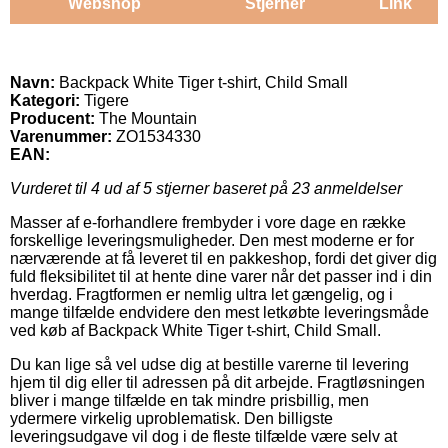
Webshop
Stjerner
Link
Navn:
Backpack White Tiger t-shirt, Child Small
Kategori:
Tigere
Producent:
The Mountain
Varenummer:
ZO1534330
EAN:
Vurderet til
4
ud af 5 stjerner baseret på
23
anmeldelser
Masser af e-forhandlere frembyder i vore dage en række
forskellige leveringsmuligheder. Den mest moderne er for
nærværende at få leveret til en pakkeshop, fordi det giver dig
fuld fleksibilitet til at hente dine varer når det passer ind i din
hverdag. Fragtformen er nemlig ultra let gængelig, og i
mange tilfælde endvidere den mest letkøbte leveringsmåde
ved køb af Backpack White Tiger t-shirt, Child Small.
Du kan lige så vel udse dig at bestille varerne til levering
hjem til dig eller til adressen på dit arbejde. Fragtløsningen
bliver i mange tilfælde en tak mindre prisbillig, men
ydermere virkelig uproblematisk. Den billigste
leveringsudgave vil dog i de fleste tilfælde være selv at