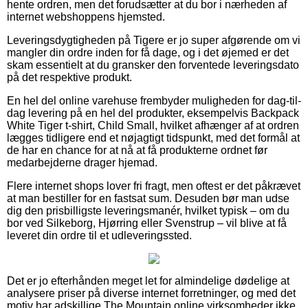
hente ordren, men det forudsætter at du bor i nærheden af
internet webshoppens hjemsted.
Leveringsdygtigheden på Tigere er jo super afgørende om vi
mangler din ordre inden for få dage, og i det øjemed er det
skam essentielt at du gransker den forventede leveringsdato
på det respektive produkt.
En hel del online varehuse frembyder muligheden for dag-til-
dag levering på en hel del produkter, eksempelvis Backpack
White Tiger t-shirt, Child Small, hvilket afhænger af at ordren
lægges tidligere end et nøjagtigt tidspunkt, med det formål at
de har en chance for at nå at få produkterne ordnet før
medarbejderne drager hjemad.
Flere internet shops lover fri fragt, men oftest er det påkrævet
at man bestiller for en fastsat sum. Desuden bør man udse
dig den prisbilligste leveringsmanér, hvilket typisk – om du
bor ved Silkeborg, Hjørring eller Svenstrup – vil blive at få
leveret din ordre til et udleveringssted.
Det er jo efterhånden meget let for almindelige dødelige at
analysere priser på diverse internet forretninger, og med det
motiv har adskillige The Mountain online virksomheder ikke