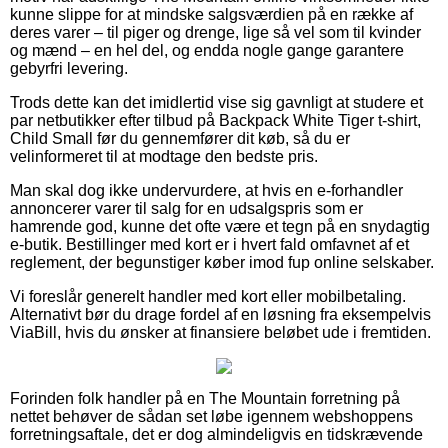
kunne slippe for at mindske salgsværdien på en række af
deres varer – til piger og drenge, lige så vel som til kvinder
og mænd – en hel del, og endda nogle gange garantere
gebyrfri levering.
Trods dette kan det imidlertid vise sig gavnligt at studere et
par netbutikker efter tilbud på Backpack White Tiger t-shirt,
Child Small før du gennemfører dit køb, så du er
velinformeret til at modtage den bedste pris.
Man skal dog ikke undervurdere, at hvis en e-forhandler
annoncerer varer til salg for en udsalgspris som er
hamrende god, kunne det ofte være et tegn på en snydagtig
e-butik. Bestillinger med kort er i hvert fald omfavnet af et
reglement, der begunstiger køber imod fup online selskaber.
Vi foreslår generelt handler med kort eller mobilbetaling.
Alternativt bør du drage fordel af en løsning fra eksempelvis
ViaBill, hvis du ønsker at finansiere beløbet ude i fremtiden.
Forinden folk handler på en The Mountain forretning på
nettet behøver de sådan set løbe igennem webshoppens
forretningsaftale, det er dog almindeligvis en tidskrævende