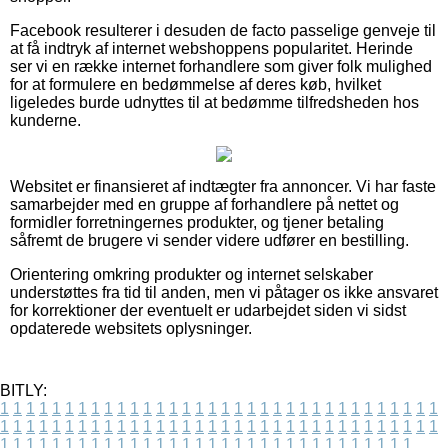
Facebook resulterer i desuden de facto passelige genveje til
at få indtryk af internet webshoppens popularitet. Herinde
ser vi en række internet forhandlere som giver folk mulighed
for at formulere en bedømmelse af deres køb, hvilket
ligeledes burde udnyttes til at bedømme tilfredsheden hos
kunderne.
Websitet er finansieret af indtægter fra annoncer. Vi har faste
samarbejder med en gruppe af forhandlere på nettet og
formidler forretningernes produkter, og tjener betaling
såfremt de brugere vi sender videre udfører en bestilling.
Orientering omkring produkter og internet selskaber
understøttes fra tid til anden, men vi påtager os ikke ansvaret
for korrektioner der eventuelt er udarbejdet siden vi sidst
opdaterede websitets oplysninger.
BITLY:
1
1
1
1
1
1
1
1
1
1
1
1
1
1
1
1
1
1
1
1
1
1
1
1
1
1
1
1
1
1
1
1
1
1
1
1
1
1
1
1
1
1
1
1
1
1
1
1
1
1
1
1
1
1
1
1
1
1
1
1
1
1
1
1
1
1
1
1
1
1
1
1
1
1
1
1
1
1
1
1
1
1
1
1
1
1
1
1
1
1
1
1
1
1
1
1
1
1
1
1