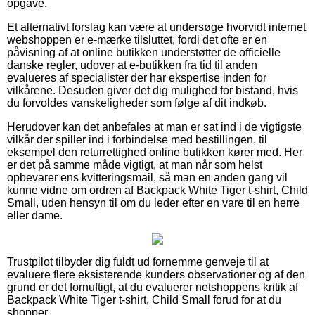
opgave.
Et alternativt forslag kan være at undersøge hvorvidt internet
webshoppen er e-mærke tilsluttet, fordi det ofte er en
påvisning af at online butikken understøtter de officielle
danske regler, udover at e-butikken fra tid til anden
evalueres af specialister der har ekspertise inden for
vilkårene. Desuden giver det dig mulighed for bistand, hvis
du forvoldes vanskeligheder som følge af dit indkøb.
Herudover kan det anbefales at man er sat ind i de vigtigste
vilkår der spiller ind i forbindelse med bestillingen, til
eksempel den returrettighed online butikken kører med. Her
er det på samme måde vigtigt, at man når som helst
opbevarer ens kvitteringsmail, så man en anden gang vil
kunne vidne om ordren af Backpack White Tiger t-shirt, Child
Small, uden hensyn til om du leder efter en vare til en herre
eller dame.
Trustpilot tilbyder dig fuldt ud fornemme genveje til at
evaluere flere eksisterende kunders observationer og af den
grund er det fornuftigt, at du evaluerer netshoppens kritik af
Backpack White Tiger t-shirt, Child Small forud for at du
shopper.