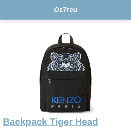
Oz7reu
Backpack Tiger Head