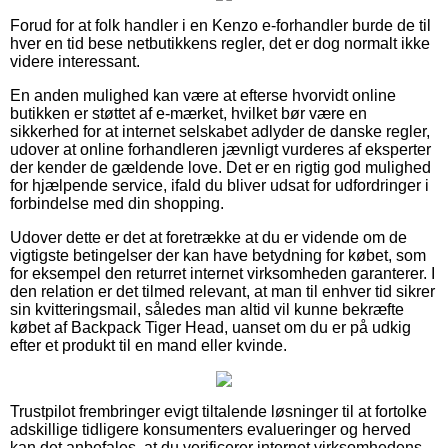
Forud for at folk handler i en Kenzo e-forhandler burde de til
hver en tid bese netbutikkens regler, det er dog normalt ikke
videre interessant.
En anden mulighed kan være at efterse hvorvidt online
butikken er støttet af e-mærket, hvilket bør være en
sikkerhed for at internet selskabet adlyder de danske regler,
udover at online forhandleren jævnligt vurderes af eksperter
der kender de gældende love. Det er en rigtig god mulighed
for hjælpende service, ifald du bliver udsat for udfordringer i
forbindelse med din shopping.
Udover dette er det at foretrække at du er vidende om de
vigtigste betingelser der kan have betydning for købet, som
for eksempel den returret internet virksomheden garanterer. I
den relation er det tilmed relevant, at man til enhver tid sikrer
sin kvitteringsmail, således man altid vil kunne bekræfte
købet af Backpack Tiger Head, uanset om du er på udkig
efter et produkt til en mand eller kvinde.
Trustpilot frembringer evigt tiltalende løsninger til at fortolke
adskillige tidligere konsumenters evalueringer og herved
kan det anbefales, at du verificerer internet virksomhedens