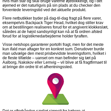
hvis man står og skal bruge varerne øjeblikkeligt, og i det
øjemed er det naturligvis på sin plads at du checker den
forventede leveringstid ved det aktuelle produkt.
Flere netbutikker byder på dag-til-dag fragt på flere varer,
eksempelvis Backpack Tiger Head, hvilket dog stiller krav
om at bestillingen realiseres forud for et angivent klokkeslæt,
således at de højst sandsynligt kan nå at få ordren afsted
forud for at logistikmedarbejderne holder fyraften.
Visse netshops garanterer portofri fragt, men for det meste
kun ifald man aftager for en konkret sum. Derudover burde
man udvælge den mest prisbevidste leveringsform, hvilket i
de fleste tilfælde – uanset om man befinder sig tæt på
Aalborg, Nakskov eller Lemvig – vil blive at få fragtfirmaet til
at bringe din ordre til et afhentningssted.
Det er efterhånden særligt simpelt for købere at