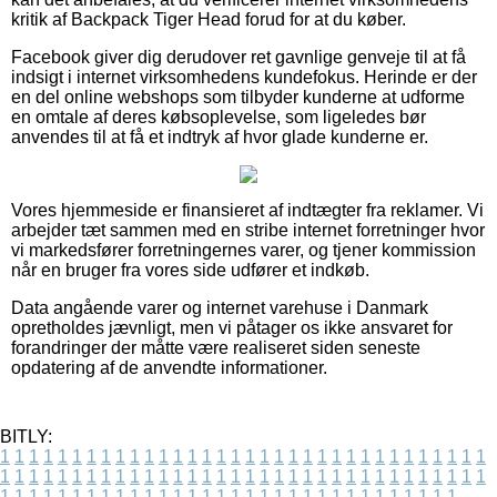
kritik af Backpack Tiger Head forud for at du køber.
Facebook giver dig derudover ret gavnlige genveje til at få
indsigt i internet virksomhedens kundefokus. Herinde er der
en del online webshops som tilbyder kunderne at udforme
en omtale af deres købsoplevelse, som ligeledes bør
anvendes til at få et indtryk af hvor glade kunderne er.
Vores hjemmeside er finansieret af indtægter fra reklamer. Vi
arbejder tæt sammen med en stribe internet forretninger hvor
vi markedsfører forretningernes varer, og tjener kommission
når en bruger fra vores side udfører et indkøb.
Data angående varer og internet varehuse i Danmark
opretholdes jævnligt, men vi påtager os ikke ansvaret for
forandringer der måtte være realiseret siden seneste
opdatering af de anvendte informationer.
BITLY:
1
1
1
1
1
1
1
1
1
1
1
1
1
1
1
1
1
1
1
1
1
1
1
1
1
1
1
1
1
1
1
1
1
1
1
1
1
1
1
1
1
1
1
1
1
1
1
1
1
1
1
1
1
1
1
1
1
1
1
1
1
1
1
1
1
1
1
1
1
1
1
1
1
1
1
1
1
1
1
1
1
1
1
1
1
1
1
1
1
1
1
1
1
1
1
1
1
1
1
1