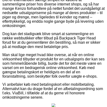
sammenligne priser hos diverse internet shops, og så har
mange Kenzo forhandlere på nettet fundet det uundgåeligt at
nedsætte udsalgspriserne på mange af deres produkter – til
piger og drenge, men ligeledes til kvinder og mænd –
eftertrykkeligt, og endda nogle gange byde på levering uden
omkostninger.
Dog kan det stadigvæk blive smart at sammenligne en
række webbutikker efter tilbud på Backpack Tiger Head
forud for at du gennemfører din bestilling, så man er sikker
på at modtage den mest betalelige pris.
Man skal lige meget hvad ikke overse, at når en online
virksomhed tilbyder et produkt for en udsalgspris der kan ses
som himmelråbende billig, burde det for det meste være en
varsel om en bedragerisk online virksomhed. Køb med
gængse betalingskort er heldigvis en del af en
foranstaltning, som beskytter folk overfor uægte e-shops.
Vi anbefaler køb med betalingskort eller mobilbetaling.
Alternativt kan du drage fordel af en afbetalingsordning som
f.eks. ViaBill, i tilfælde af at du gerne vil honorere
omkostningerne senere.