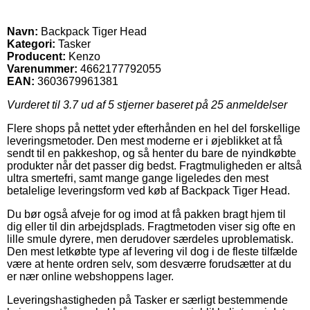
Navn:
Backpack Tiger Head
Kategori:
Tasker
Producent:
Kenzo
Varenummer:
4662177792055
EAN:
3603679961381
Vurderet til
3.7
ud af 5 stjerner baseret på
25
anmeldelser
Flere shops på nettet yder efterhånden en hel del forskellige
leveringsmetoder. Den mest moderne er i øjeblikket at få
sendt til en pakkeshop, og så henter du bare de nyindkøbte
produkter når det passer dig bedst. Fragtmuligheden er altså
ultra smertefri, samt mange gange ligeledes den mest
betalelige leveringsform ved køb af Backpack Tiger Head.
Du bør også afveje for og imod at få pakken bragt hjem til
dig eller til din arbejdsplads. Fragtmetoden viser sig ofte en
lille smule dyrere, men derudover særdeles uproblematisk.
Den mest letkøbte type af levering vil dog i de fleste tilfælde
være at hente ordren selv, som desværre forudsætter at du
er nær online webshoppens lager.
Leveringshastigheden på Tasker er særligt bestemmende