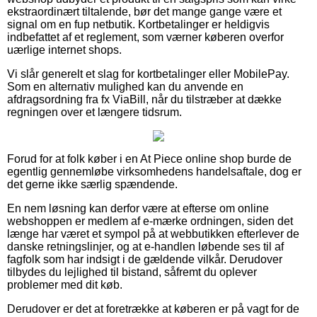
ekstraordinært tiltalende, bør det mange gange være et
signal om en fup netbutik. Kortbetalinger er heldigvis
indbefattet af et reglement, som værner køberen overfor
uærlige internet shops.
Vi slår generelt et slag for kortbetalinger eller MobilePay.
Som en alternativ mulighed kan du anvende en
afdragsordning fra fx ViaBill, når du tilstræber at dække
regningen over et længere tidsrum.
Forud for at folk køber i en At Piece online shop burde de
egentlig gennemløbe virksomhedens handelsaftale, dog er
det gerne ikke særlig spændende.
En nem løsning kan derfor være at efterse om online
webshoppen er medlem af e-mærke ordningen, siden det
længe har været et sympol på at webbutikken efterlever de
danske retningslinjer, og at e-handlen løbende ses til af
fagfolk som har indsigt i de gældende vilkår. Derudover
tilbydes du lejlighed til bistand, såfremt du oplever
problemer med dit køb.
Derudover er det at foretrække at køberen er på vagt for de