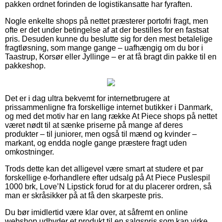
pakken ordnet forinden de logistikansatte har fyraften.
Nogle enkelte shops på nettet præsterer portofri fragt, men
ofte er det under betingelse af at der bestilles for en fastsat
pris. Desuden kunne du beslutte sig for den mest betalelige
fragtløsning, som mange gange – uafhængig om du bor i
Taastrup, Korsør eller Jyllinge – er at få bragt din pakke til en
pakkeshop.
Det er i dag ultra bekvemt for internetbrugere at
prissammenligne fra forskellige internet butikker i Danmark,
og med det motiv har en lang række At Piece shops på nettet
været nødt til at sænke priserne på mange af deres
produkter – til juniorer, men også til mænd og kvinder –
markant, og endda nogle gange præstere fragt uden
omkostninger.
Trods dette kan det alligevel være smart at studere et par
forskellige e-forhandlere efter udsalg på At Piece Puslespil
1000 brk, Love’N Lipstick forud for at du placerer ordren, så
man er skråsikker på at få den skarpeste pris.
Du bør imidlertid være klar over, at såfremt en online
webshop udbyder et produkt til en salgspris som kan virke