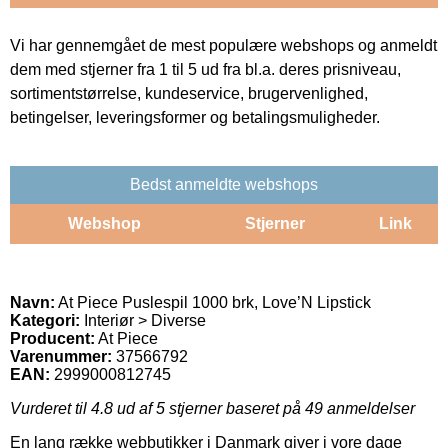
Vi har gennemgået de mest populære webshops og anmeldt
dem med stjerner fra 1 til 5 ud fra bl.a. deres prisniveau,
sortimentstørrelse, kundeservice, brugervenlighed,
betingelser, leveringsformer og betalingsmuligheder.
Bedst anmeldte webshops
Webshop
Stjerner
Link
Navn:
At Piece Puslespil 1000 brk, Love’N Lipstick
Kategori:
Interiør > Diverse
Producent:
At Piece
Varenummer:
37566792
EAN:
2999000812745
Vurderet til
4.8
ud af 5 stjerner baseret på
49
anmeldelser
En lang række webbutikker i Danmark giver i vore dage