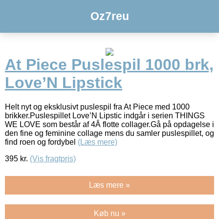
Oz7reu
At Piece Puslespil 1000 brk,
Love’N Lipstick
Helt nyt og eksklusivt puslespil fra At Piece med 1000
brikker.Puslespillet Love’N Lipstic indgår i serien THINGS
WE LOVE som består af 4Â flotte collager.Gå på opdagelse i
den fine og feminine collage mens du samler puslespillet, og
find roen og fordybel
(Læs mere)
395
kr.
(Vis fragtpris)
Læs mere »
Køb nu »