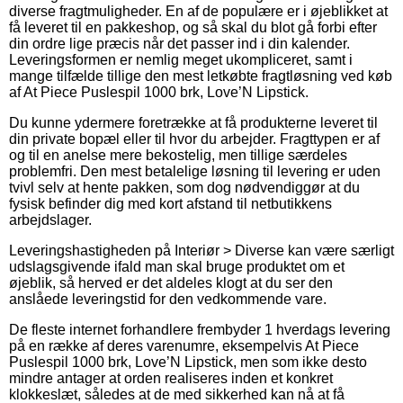
diverse fragtmuligheder. En af de populære er i øjeblikket at
få leveret til en pakkeshop, og så skal du blot gå forbi efter
din ordre lige præcis når det passer ind i din kalender.
Leveringsformen er nemlig meget ukompliceret, samt i
mange tilfælde tillige den mest letkøbte fragtløsning ved køb
af At Piece Puslespil 1000 brk, Love’N Lipstick.
Du kunne ydermere foretrække at få produkterne leveret til
din private bopæl eller til hvor du arbejder. Fragttypen er af
og til en anelse mere bekostelig, men tillige særdeles
problemfri. Den mest betalelige løsning til levering er uden
tvivl selv at hente pakken, som dog nødvendiggør at du
fysisk befinder dig med kort afstand til netbutikkens
arbejdslager.
Leveringshastigheden på Interiør > Diverse kan være særligt
udslagsgivende ifald man skal bruge produktet om et
øjeblik, så herved er det aldeles klogt at du ser den
anslåede leveringstid for den vedkommende vare.
De fleste internet forhandlere frembyder 1 hverdags levering
på en række af deres varenumre, eksempelvis At Piece
Puslespil 1000 brk, Love’N Lipstick, men som ikke desto
mindre antager at orden realiseres inden et konkret
klokkeslæt, således at de med sikkerhed kan nå at få