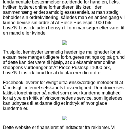
fundamentale bestemmelser gældende for handlen, f.eks.
hvilken bytteret online forhandleren tilsikrer. I den
sammenhæng er det samtidig essesentielt, at man stadig
beholder sin ordrekvittering, således man en anden gang vil
kunne bevise sin ordre af At Piece Puslespil 1000 brk,
Love’N Lipstick, uden hensyn til om man søger efter varer til
en mand eller kvinde.
Trustpilot frembyder temmelig hæderlige muligheder for at
eksaminere mange tidligere forbrugeres ratings og på grund
af dette kan det være til hjælp, at du eksaminerer online
shoppens vurderinger af At Piece Puslespil 1000 brk,
Love’N Lipstick forud for at du placerer din ordre.
Facebook leverer for øvrigt ultra ønskværdige metoder til at
få indsigt i internet selskabets troværdighed. Derudover ses
faktisk forretninger på nettet som giver kunderne mulighed
for at ytre en kritik af virksomhedens service, som ligeledes
kan udnyttes til at danne dig et indtryk af hvor glade
kunderne er.
Dette website er finansieret af indtægter fra reklamer. Vi