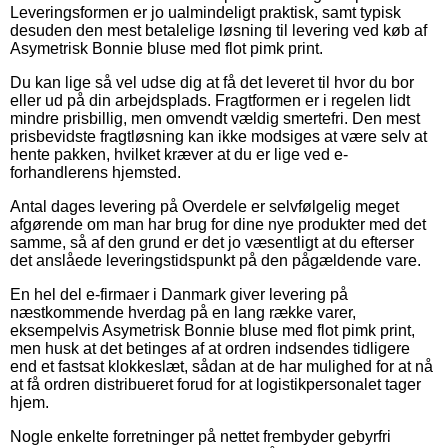
Leveringsformen er jo ualmindeligt praktisk, samt typisk
desuden den mest betalelige løsning til levering ved køb af
Asymetrisk Bonnie bluse med flot pimk print.
Du kan lige så vel udse dig at få det leveret til hvor du bor
eller ud på din arbejdsplads. Fragtformen er i regelen lidt
mindre prisbillig, men omvendt vældig smertefri. Den mest
prisbevidste fragtløsning kan ikke modsiges at være selv at
hente pakken, hvilket kræver at du er lige ved e-
forhandlerens hjemsted.
Antal dages levering på Overdele er selvfølgelig meget
afgørende om man har brug for dine nye produkter med det
samme, så af den grund er det jo væsentligt at du efterser
det anslåede leveringstidspunkt på den pågældende vare.
En hel del e-firmaer i Danmark giver levering på
næstkommende hverdag på en lang række varer,
eksempelvis Asymetrisk Bonnie bluse med flot pimk print,
men husk at det betinges af at ordren indsendes tidligere
end et fastsat klokkeslæt, sådan at de har mulighed for at nå
at få ordren distribueret forud for at logistikpersonalet tager
hjem.
Nogle enkelte forretninger på nettet frembyder gebyrfri