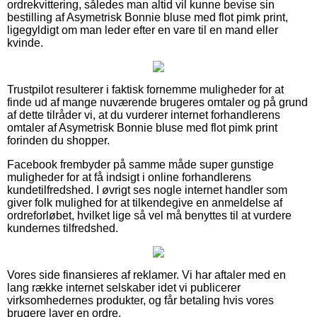
ordrekvittering, således man altid vil kunne bevise sin
bestilling af Asymetrisk Bonnie bluse med flot pimk print,
ligegyldigt om man leder efter en vare til en mand eller
kvinde.
Trustpilot resulterer i faktisk fornemme muligheder for at
finde ud af mange nuværende brugeres omtaler og på grund
af dette tilråder vi, at du vurderer internet forhandlerens
omtaler af Asymetrisk Bonnie bluse med flot pimk print
forinden du shopper.
Facebook frembyder på samme måde super gunstige
muligheder for at få indsigt i online forhandlerens
kundetilfredshed. I øvrigt ses nogle internet handler som
giver folk mulighed for at tilkendegive en anmeldelse af
ordreforløbet, hvilket lige så vel må benyttes til at vurdere
kundernes tilfredshed.
Vores side finansieres af reklamer. Vi har aftaler med en
lang række internet selskaber idet vi publicerer
virksomhedernes produkter, og får betaling hvis vores
brugere laver en ordre.