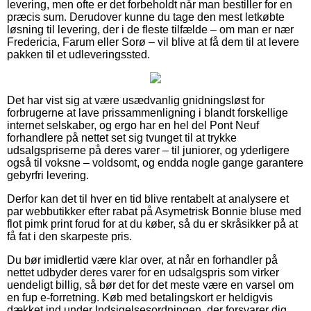
levering, men ofte er det forbeholdt når man bestiller for en
præcis sum. Derudover kunne du tage den mest letkøbte
løsning til levering, der i de fleste tilfælde – om man er nær
Fredericia, Farum eller Sorø – vil blive at få dem til at levere
pakken til et udleveringssted.
Det har vist sig at være usædvanlig gnidningsløst for
forbrugerne at lave prissammenligning i blandt forskellige
internet selskaber, og ergo har en hel del Pont Neuf
forhandlere på nettet set sig tvunget til at trykke
udsalgspriserne på deres varer – til juniorer, og yderligere
også til voksne – voldsomt, og endda nogle gange garantere
gebyrfri levering.
Derfor kan det til hver en tid blive rentabelt at analysere et
par webbutikker efter rabat på Asymetrisk Bonnie bluse med
flot pimk print forud for at du køber, så du er skråsikker på at
få fat i den skarpeste pris.
Du bør imidlertid være klar over, at når en forhandler på
nettet udbyder deres varer for en udsalgspris som virker
uendeligt billig, så bør det for det meste være en varsel om
en fup e-forretning. Køb med betalingskort er heldigvis
dækket ind under Indsigelsesordningen, der forsvarer dig