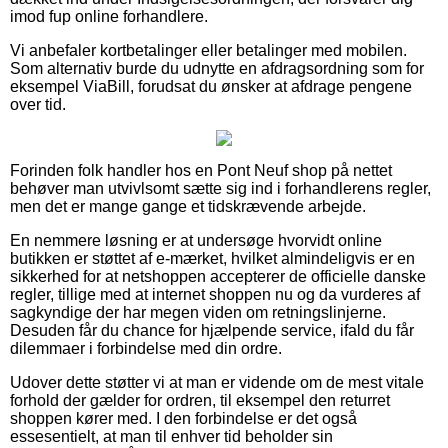
imod fup online forhandlere.
Vi anbefaler kortbetalinger eller betalinger med mobilen.
Som alternativ burde du udnytte en afdragsordning som for
eksempel ViaBill, forudsat du ønsker at afdrage pengene
over tid.
Forinden folk handler hos en Pont Neuf shop på nettet
behøver man utvivlsomt sætte sig ind i forhandlerens regler,
men det er mange gange et tidskrævende arbejde.
En nemmere løsning er at undersøge hvorvidt online
butikken er støttet af e-mærket, hvilket almindeligvis er en
sikkerhed for at netshoppen accepterer de officielle danske
regler, tillige med at internet shoppen nu og da vurderes af
sagkyndige der har megen viden om retningslinjerne.
Desuden får du chance for hjælpende service, ifald du får
dilemmaer i forbindelse med din ordre.
Udover dette støtter vi at man er vidende om de mest vitale
forhold der gælder for ordren, til eksempel den returret
shoppen kører med. I den forbindelse er det også
essesentielt, at man til enhver tid beholder sin