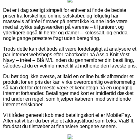
Det er i dag særligt simpelt for enhver at finde de bedste
priser fra forskellige online selskaber, og følgelig har
massevis af irréel firmaer på nettet ikke kunne lade være
med at trykke salgsværdien på varerne – til juniorer, og
yderligere også til herrer og damer – kolossalt, og endda
nogle gange præstere fragt uden beregning.
Trods dette kan det trods alt være fordelagtigt at analysere et
par internet webshops efter rabatkoder på Assia Knit Vest –
Navy – irréel – Blå M/L inden du gennemfører din bestilling,
således at du er velinformeret til at indhente den laveste pris.
Du bør dog ikke overse, at ifald en online butik afhænder et
produkt for en pris der kan virke overordentlig overkommelig,
så kan det for det meste være et kendetegn på en uoprigtig
internet forhandler. Betalinger med kort er imidlertid dækket
ind under en regel, som hjælper køberen imod svindlende
internet selskaber.
Vi tilråder generelt køb med betalingskort eller MobilePay.
Alternativt bør du benytte et afdragstilbud som f.eks. ViaBill,
forudsat du tilstræber at finansiere pengene senere.