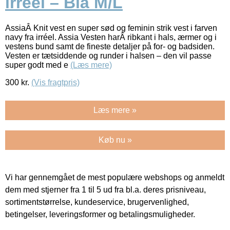
irréel – Blå M/L
AssiaÂ Knit vest en super sød og feminin strik vest i farven
navy fra irréel. Assia Vesten harÂ ribkant i hals, ærmer og i
vestens bund samt de fineste detaljer på for- og badsiden.
Vesten er tætsiddende og runder i halsen – den vil passe
super godt med e
(Læs mere)
300
kr.
(Vis fragtpris)
Læs mere »
Køb nu »
Vi har gennemgået de mest populære webshops og anmeldt
dem med stjerner fra 1 til 5 ud fra bl.a. deres prisniveau,
sortimentstørrelse, kundeservice, brugervenlighed,
betingelser, leveringsformer og betalingsmuligheder.