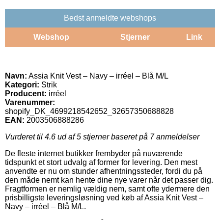
Bedst anmeldte webshops
Webshop
Stjerner
Link
Navn:
Assia Knit Vest – Navy – irréel – Blå M/L
Kategori:
Strik
Producent:
irréel
Varenummer:
shopify_DK_4699218542652_32657350688828
EAN:
2003506888286
Vurderet til
4.6
ud af 5 stjerner baseret på
7
anmeldelser
De fleste internet butikker frembyder på nuværende
tidspunkt et stort udvalg af former for levering. Den mest
anvendte er nu om stunder afhentningssteder, fordi du på
den måde nemt kan hente dine nye varer når det passer dig.
Fragtformen er nemlig vældig nem, samt ofte ydermere den
prisbilligste leveringsløsning ved køb af Assia Knit Vest –
Navy – irréel – Blå M/L.