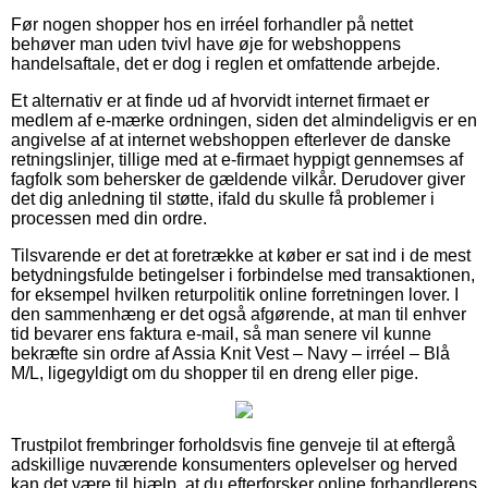
Før nogen shopper hos en irréel forhandler på nettet
behøver man uden tvivl have øje for webshoppens
handelsaftale, det er dog i reglen et omfattende arbejde.
Et alternativ er at finde ud af hvorvidt internet firmaet er
medlem af e-mærke ordningen, siden det almindeligvis er en
angivelse af at internet webshoppen efterlever de danske
retningslinjer, tillige med at e-firmaet hyppigt gennemses af
fagfolk som behersker de gældende vilkår. Derudover giver
det dig anledning til støtte, ifald du skulle få problemer i
processen med din ordre.
Tilsvarende er det at foretrække at køber er sat ind i de mest
betydningsfulde betingelser i forbindelse med transaktionen,
for eksempel hvilken returpolitik online forretningen lover. I
den sammenhæng er det også afgørende, at man til enhver
tid bevarer ens faktura e-mail, så man senere vil kunne
bekræfte sin ordre af Assia Knit Vest – Navy – irréel – Blå
M/L, ligegyldigt om du shopper til en dreng eller pige.
Trustpilot frembringer forholdsvis fine genveje til at eftergå
adskillige nuværende konsumenters oplevelser og herved
kan det være til hjælp, at du efterforsker online forhandlerens