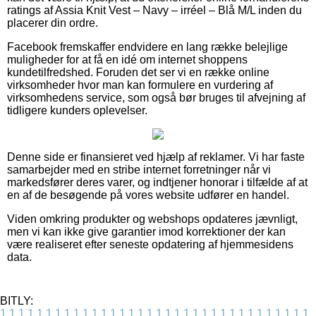
ratings af Assia Knit Vest – Navy – irréel – Blå M/L inden du
placerer din ordre.
Facebook fremskaffer endvidere en lang række belejlige
muligheder for at få en idé om internet shoppens
kundetilfredshed. Foruden det ser vi en række online
virksomheder hvor man kan formulere en vurdering af
virksomhedens service, som også bør bruges til afvejning af
tidligere kunders oplevelser.
Denne side er finansieret ved hjælp af reklamer. Vi har faste
samarbejder med en stribe internet forretninger når vi
markedsfører deres varer, og indtjener honorar i tilfælde af at
en af de besøgende på vores website udfører en handel.
Viden omkring produkter og webshops opdateres jævnligt,
men vi kan ikke give garantier imod korrektioner der kan
være realiseret efter seneste opdatering af hjemmesidens
data.
BITLY:
1
1
1
1
1
1
1
1
1
1
1
1
1
1
1
1
1
1
1
1
1
1
1
1
1
1
1
1
1
1
1
1
1
1