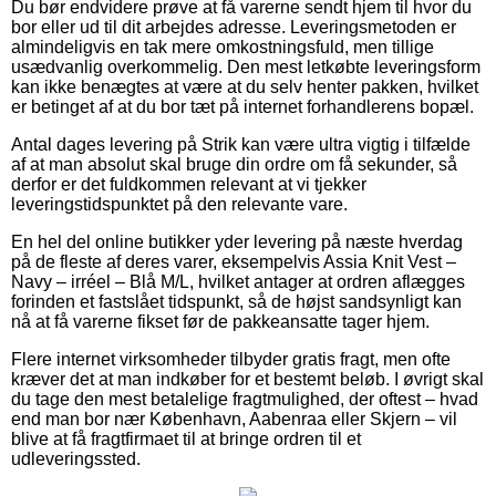
Du bør endvidere prøve at få varerne sendt hjem til hvor du
bor eller ud til dit arbejdes adresse. Leveringsmetoden er
almindeligvis en tak mere omkostningsfuld, men tillige
usædvanlig overkommelig. Den mest letkøbte leveringsform
kan ikke benægtes at være at du selv henter pakken, hvilket
er betinget af at du bor tæt på internet forhandlerens bopæl.
Antal dages levering på Strik kan være ultra vigtig i tilfælde
af at man absolut skal bruge din ordre om få sekunder, så
derfor er det fuldkommen relevant at vi tjekker
leveringstidspunktet på den relevante vare.
En hel del online butikker yder levering på næste hverdag
på de fleste af deres varer, eksempelvis Assia Knit Vest –
Navy – irréel – Blå M/L, hvilket antager at ordren aflægges
forinden et fastslået tidspunkt, så de højst sandsynligt kan
nå at få varerne fikset før de pakkeansatte tager hjem.
Flere internet virksomheder tilbyder gratis fragt, men ofte
kræver det at man indkøber for et bestemt beløb. I øvrigt skal
du tage den mest betalelige fragtmulighed, der oftest – hvad
end man bor nær København, Aabenraa eller Skjern – vil
blive at få fragtfirmaet til at bringe ordren til et
udleveringssted.