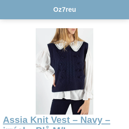
Oz7reu
Assia Knit Vest – Navy –