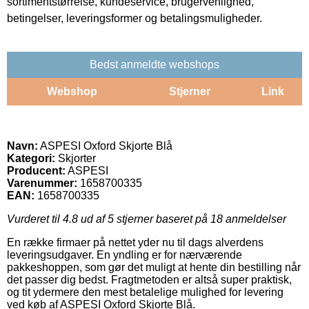
sortimentstørrelse, kundeservice, brugervenlighed,
betingelser, leveringsformer og betalingsmuligheder.
Bedst anmeldte webshops
Webshop
Stjerner
Link
Navn:
ASPESI Oxford Skjorte Blå
Kategori:
Skjorter
Producent:
ASPESI
Varenummer:
1658700335
EAN:
1658700335
Vurderet til
4.8
ud af 5 stjerner baseret på
18
anmeldelser
En række firmaer på nettet yder nu til dags alverdens
leveringsudgaver. En yndling er for nærværende
pakkeshoppen, som gør det muligt at hente din bestilling når
det passer dig bedst. Fragtmetoden er altså super praktisk,
og tit ydermere den mest betalelige mulighed for levering
ved køb af ASPESI Oxford Skjorte Blå.