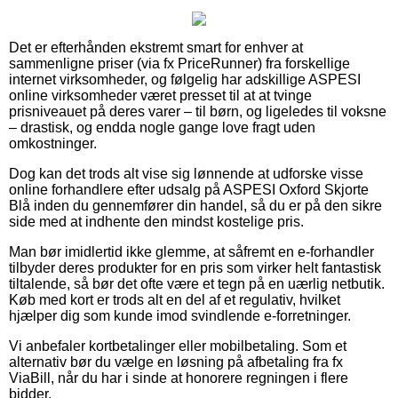
Det er efterhånden ekstremt smart for enhver at
sammenligne priser (via fx PriceRunner) fra forskellige
internet virksomheder, og følgelig har adskillige ASPESI
online virksomheder været presset til at at tvinge
prisniveauet på deres varer – til børn, og ligeledes til voksne
– drastisk, og endda nogle gange love fragt uden
omkostninger.
Dog kan det trods alt vise sig lønnende at udforske visse
online forhandlere efter udsalg på ASPESI Oxford Skjorte
Blå inden du gennemfører din handel, så du er på den sikre
side med at indhente den mindst kostelige pris.
Man bør imidlertid ikke glemme, at såfremt en e-forhandler
tilbyder deres produkter for en pris som virker helt fantastisk
tiltalende, så bør det ofte være et tegn på en uærlig netbutik.
Køb med kort er trods alt en del af et regulativ, hvilket
hjælper dig som kunde imod svindlende e-forretninger.
Vi anbefaler kortbetalinger eller mobilbetaling. Som et
alternativ bør du vælge en løsning på afbetaling fra fx
ViaBill, når du har i sinde at honorere regningen i flere
bidder.