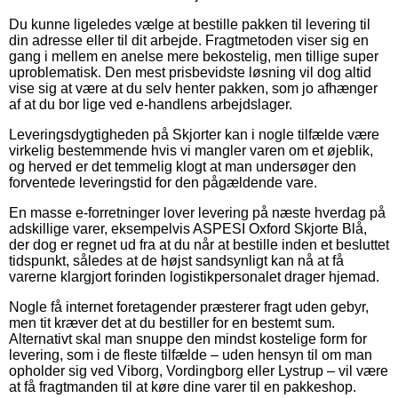
Du kunne ligeledes vælge at bestille pakken til levering til
din adresse eller til dit arbejde. Fragtmetoden viser sig en
gang i mellem en anelse mere bekostelig, men tillige super
uproblematisk. Den mest prisbevidste løsning vil dog altid
vise sig at være at du selv henter pakken, som jo afhænger
af at du bor lige ved e-handlens arbejdslager.
Leveringsdygtigheden på Skjorter kan i nogle tilfælde være
virkelig bestemmende hvis vi mangler varen om et øjeblik,
og herved er det temmelig klogt at man undersøger den
forventede leveringstid for den pågældende vare.
En masse e-forretninger lover levering på næste hverdag på
adskillige varer, eksempelvis ASPESI Oxford Skjorte Blå,
der dog er regnet ud fra at du når at bestille inden et besluttet
tidspunkt, således at de højst sandsynligt kan nå at få
varerne klargjort forinden logistikpersonalet drager hjemad.
Nogle få internet foretagender præsterer fragt uden gebyr,
men tit kræver det at du bestiller for en bestemt sum.
Alternativt skal man snuppe den mindst kostelige form for
levering, som i de fleste tilfælde – uden hensyn til om man
opholder sig ved Viborg, Vordingborg eller Lystrup – vil være
at få fragtmanden til at køre dine varer til en pakkeshop.