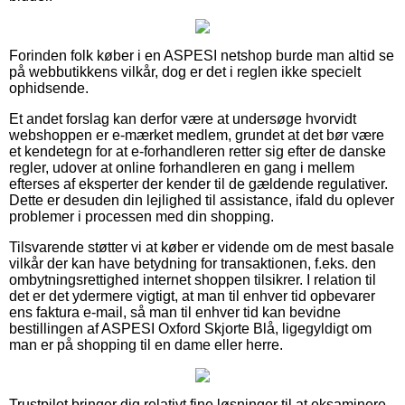
Forinden folk køber i en ASPESI netshop burde man altid se
på webbutikkens vilkår, dog er det i reglen ikke specielt
ophidsende.
Et andet forslag kan derfor være at undersøge hvorvidt
webshoppen er e-mærket medlem, grundet at det bør være
et kendetegn for at e-forhandleren retter sig efter de danske
regler, udover at online forhandleren en gang i mellem
efterses af eksperter der kender til de gældende regulativer.
Dette er desuden din lejlighed til assistance, ifald du oplever
problemer i processen med din shopping.
Tilsvarende støtter vi at køber er vidende om de mest basale
vilkår der kan have betydning for transaktionen, f.eks. den
ombytningsrettighed internet shoppen tilsikrer. I relation til
det er det ydermere vigtigt, at man til enhver tid opbevarer
ens faktura e-mail, så man til enhver tid kan bevidne
bestillingen af ASPESI Oxford Skjorte Blå, ligegyldigt om
man er på shopping til en dame eller herre.
Trustpilot bringer dig relativt fine løsninger til at eksaminere