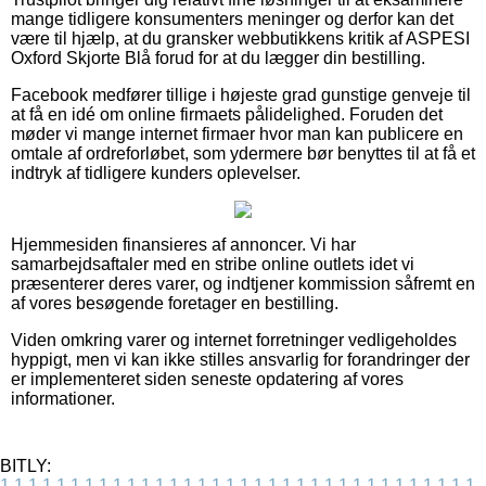
mange tidligere konsumenters meninger og derfor kan det
være til hjælp, at du gransker webbutikkens kritik af ASPESI
Oxford Skjorte Blå forud for at du lægger din bestilling.
Facebook medfører tillige i højeste grad gunstige genveje til
at få en idé om online firmaets pålidelighed. Foruden det
møder vi mange internet firmaer hvor man kan publicere en
omtale af ordreforløbet, som ydermere bør benyttes til at få et
indtryk af tidligere kunders oplevelser.
Hjemmesiden finansieres af annoncer. Vi har
samarbejdsaftaler med en stribe online outlets idet vi
præsenterer deres varer, og indtjener kommission såfremt en
af vores besøgende foretager en bestilling.
Viden omkring varer og internet forretninger vedligeholdes
hyppigt, men vi kan ikke stilles ansvarlig for forandringer der
er implementeret siden seneste opdatering af vores
informationer.
BITLY:
1
1
1
1
1
1
1
1
1
1
1
1
1
1
1
1
1
1
1
1
1
1
1
1
1
1
1
1
1
1
1
1
1
1