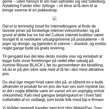
gerne – uden hensyn til om man opholder sig ved Silkeborg,
Nykøbing Falster eller Jyllinge – vil blive at få dem til at
bringe varerne til en pakkeshop.
Det er jo temmelig smart for internetbrugere at finde de
laveste priser på forskellige internet virksomheder, og på
grund af dette har en hel del Culture internet butikker været
tvunget til at nedskære udsalgspriserne på produkterne – til
piger og drenge, og ligeledes til voksne – drastisk, og endda
nogle gange byde på gratis levering.
Til gengæld kan det ikke desto mindre vise sig rentabelt at
kigge forbi visse forretninger på nettet efter udsalg på
Asmine Blouse BLACK L før du gennemfører din bestilling,
så du er på den sikre side med at få fat i den mest attraktive
pris.
Du skal lige meget hvad være obs på, at såfremt en e-butik
afhænder et produkt for en pris der kan ses som mystisk lav,
er det i nogle tilfælde være en varsel om en uoprigtig online
virksomhed. Køb med gængse betalingskort er i hvert fald
indbefattet af en vedtægt, som bistår folk imod fup e-firmaer.
Vi tilråder generelt handler med kort eller MobilePay. Som