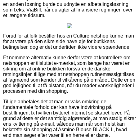
en anden løsning burde du udnytte en afbetalingsløsning
som f.eks. ViaBill, når du agter at finansiere regningen over
et længere tidsrum.
Forud for at folk bestiller hos en Culture netshop kunne man
for at være på den sikre side have øje for butikkens
betingelser, dog er det undertiden ikke videre spændende.
Et nemmere alternativ kunne derfor være at kontrollere om
netshoppen er tilsluttet e-mærket, som længe har været en
sikring om at online butikken forsvarer de danske
retningslinjer, tillige med at netshoppen rutinemæssigt tilses
af fagmænd som kender til vilkårene på området. Dette er en
god lejlighed til at få bistand, når du møder vanskeligheder i
processen med din shopping.
Tillige anbefales det at man er vaks omkring de
fundamentale forhold der kan have indvirkning på
bestillingen, fx hvilken bytteret internet selskabet lover. På
grund af dette er det samtidig afgørende, at man stadig sikrer
ens kvittering på e-mail, således man når som helst kan
bekræfte sin shopping af Asmine Blouse BLACK L, hvad
end man søger efter varer til en herre eller dame.