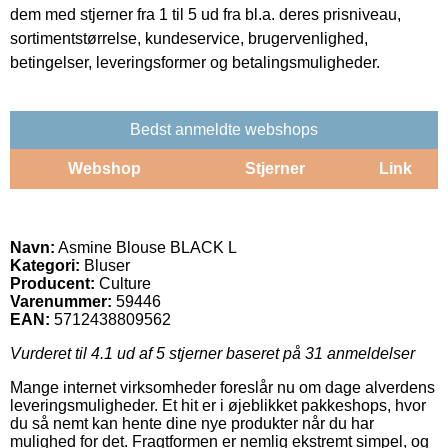
dem med stjerner fra 1 til 5 ud fra bl.a. deres prisniveau,
sortimentstørrelse, kundeservice, brugervenlighed,
betingelser, leveringsformer og betalingsmuligheder.
Bedst anmeldte webshops
Webshop
Stjerner
Link
Navn:
Asmine Blouse BLACK L
Kategori:
Bluser
Producent:
Culture
Varenummer:
59446
EAN:
5712438809562
Vurderet til
4.1
ud af 5 stjerner baseret på
31
anmeldelser
Mange internet virksomheder foreslår nu om dage alverdens
leveringsmuligheder. Et hit er i øjeblikket pakkeshops, hvor
du så nemt kan hente dine nye produkter når du har
mulighed for det. Fragtformen er nemlig ekstremt simpel, og