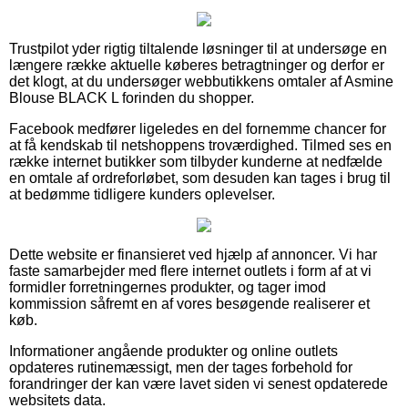
Trustpilot yder rigtig tiltalende løsninger til at undersøge en
længere række aktuelle køberes betragtninger og derfor er
det klogt, at du undersøger webbutikkens omtaler af Asmine
Blouse BLACK L forinden du shopper.
Facebook medfører ligeledes en del fornemme chancer for
at få kendskab til netshoppens troværdighed. Tilmed ses en
række internet butikker som tilbyder kunderne at nedfælde
en omtale af ordreforløbet, som desuden kan tages i brug til
at bedømme tidligere kunders oplevelser.
Dette website er finansieret ved hjælp af annoncer. Vi har
faste samarbejder med flere internet outlets i form af at vi
formidler forretningernes produkter, og tager imod
kommission såfremt en af vores besøgende realiserer et
køb.
Informationer angående produkter og online outlets
opdateres rutinemæssigt, men der tages forbehold for
forandringer der kan være lavet siden vi senest opdaterede
websitets data.