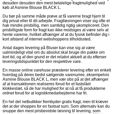
desuden desuden den mest betalelige fragtmulighed ved
køb af Asmine Blouse BLACK L.
Du bør på samme måde prøve at få varerne bragt hjem til
dig privat eller til dit arbejde. Fragtløsningen viser sig ofte et
hak mindre prisbillig, men samtidig rigtig ukompliceret. Den
prisbilligste form for fragt kan ikke modsiges at være selv at
hente varerne, hvilket afhænger af at du fysisk befinder dig i
kort afstand af internet webshoppens tilholdssted.
Antal dages levering på Bluser kan vise sig at være
ualmindeligt vital om du absolut skal bruge din pakke om
kort tid, og af den grund er det relativt aktuelt at du efterser
leveringstidspunktet for den respektive vare.
En masse online varehuse præsterer levering efter en enkelt
hverdag på deres bedst sælgende varenumre, eksempelvis
Asmine Blouse BLACK L, men vær obs på at det afhænger
af at transaktionen realiseres forud for et fastslået
klokkeslæt, så de har mulighed for at nå at få produkterne
ordnet forud for at logistikmedarbejderne har fri.
En hel del netbutikker frembyder gratis fragt, men tit kræver
det at der shoppes for en fastsat sum. Som alternativ kan du
snuppe den mest prisbevidste løsning til levering, som