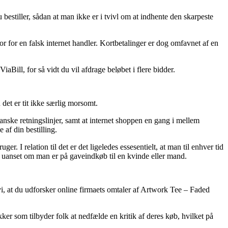
estiller, sådan at man ikke er i tvivl om at indhente den skarpeste
tor for en falsk internet handler. Kortbetalinger er dog omfavnet af en
Bill, for så vidt du vil afdrage beløbet i flere bidder.
det er tit ikke særlig morsomt.
nske retningslinjer, samt at internet shoppen en gang i mellem
 af din bestilling.
r. I relation til det er det ligeledes essesentielt, at man til enhver tid
 uanset om man er på gaveindkøb til en kvinde eller mand.
vi, at du udforsker online firmaets omtaler af Artwork Tee – Faded
ker som tilbyder folk at nedfælde en kritik af deres køb, hvilket på