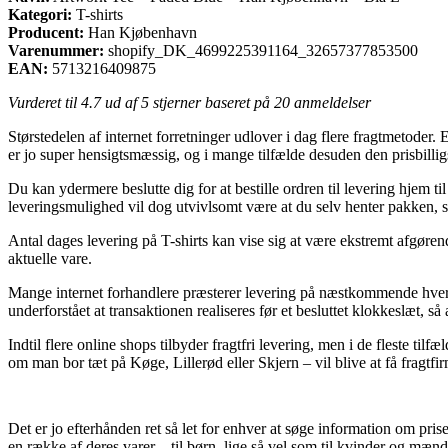
Kategori:
T-shirts
Producent:
Han Kjøbenhavn
Varenummer:
shopify_DK_4699225391164_32657377853500
EAN:
5713216409875
Vurderet til
4.7
ud af 5 stjerner baseret på
20
anmeldelser
Størstedelen af internet forretninger udlover i dag flere fragtmetoder. 
er jo super hensigtsmæssig, og i mange tilfælde desuden den prisbil
Du kan ydermere beslutte dig for at bestille ordren til levering hjem til
leveringsmulighed vil dog utvivlsomt være at du selv henter pakken, som
Antal dages levering på T-shirts kan vise sig at være ekstremt afgøren
aktuelle vare.
Mange internet forhandlere præsterer levering på næstkommende hve
underforstået at transaktionen realiseres før et besluttet klokkeslæt, s
Indtil flere online shops tilbyder fragtfri levering, men i de fleste t
om man bor tæt på Køge, Lillerød eller Skjern – vil blive at få fragtfirma
Det er jo efterhånden ret så let for enhver at søge information om pri
en række af deres varer – til børn, lige så vel som til kvinder og mænd