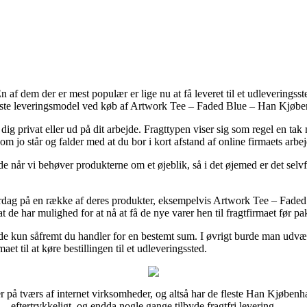
En af dem der er mest populær er lige nu at få leveret til et udleveringss
ligste leveringsmodel ved køb af Artwork Tee – Faded Blue – Han Kjøb
 dig privat eller ud på dit arbejde. Fragttypen viser sig som regel en tak
 jo står og falder med at du bor i kort afstand af online firmaets arbej
de når vi behøver produkterne om et øjeblik, så i det øjemed er det selv
rdag på en række af deres produkter, eksempelvis Artwork Tee – Fade
å at de har mulighed for at nå at få de nye varer hen til fragtfirmaet før 
ilfælde kun såfremt du handler for en bestemt sum. I øvrigt burde man ud
et til at køre bestillingen til et udleveringssted.
ser på tværs af internet virksomheder, og altså har de fleste Han Kjøben
 – eftertrykkeligt, og endda nogle gange tilbyde fragtfri levering.