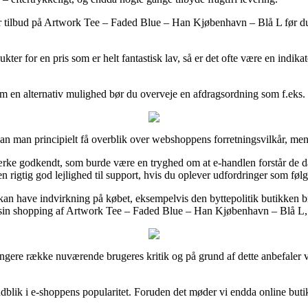
er tilbud på Artwork Tee – Faded Blue – Han Kjøbenhavn – Blå L før du b
ter for en pris som er helt fantastisk lav, så er det ofte være en indika
 en alternativ mulighed bør du overveje en afdragsordning som f.eks. Via
n man principielt få overblik over webshoppens forretningsvilkår, men 
ærke godkendt, som burde være en tryghed om at e-handlen forstår de da
n rigtig god lejlighed til support, hvis du oplever udfordringer som følge
 kan have indvirkning på købet, eksempelvis den byttepolitik butikken bruge
e sin shopping af Artwork Tee – Faded Blue – Han Kjøbenhavn – Blå L,
længere række nuværende brugeres kritik og på grund af dette anbefaler 
ndblik i e-shoppens popularitet. Foruden det møder vi endda online butik