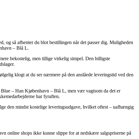
ted, og så afhenter du blot bestillingen når det passer dig. Muligheden
enhavn – Blå L.
 mere bekostelig, men tillige virkelig simpel. Den billigste
dslager.
følgelig klogt at du ser nærmere på den anslåede leveringstid ved den
d Blue – Han Kjøbenhavn – Blå L, men vær vagtsom da det er
pakkemedarbejderne har fyraften.
vælge den mindst kostelige leveringsudgave, hvilket oftest – uafhængig
havn online shops ikke kunne slippe for at nedskære salgspriserne på