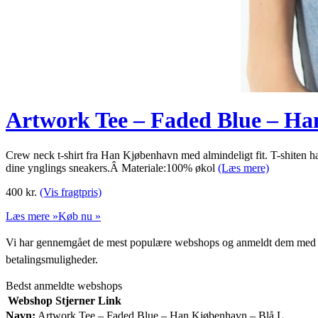
Artwork Tee – Faded Blue – Ha
Crew neck t-shirt fra Han Kjøbenhavn med almindeligt fit. T-shiten h
dine ynglings sneakers.Â Materiale:100% økol
(Læs mere)
400
kr.
(Vis fragtpris)
Læs mere »
Køb nu »
Vi har gennemgået de mest populære webshops og anmeldt dem med stjern
betalingsmuligheder.
Bedst anmeldte webshops
Webshop
Stjerner
Link
Navn:
Artwork Tee – Faded Blue – Han Kjøbenhavn – Blå L