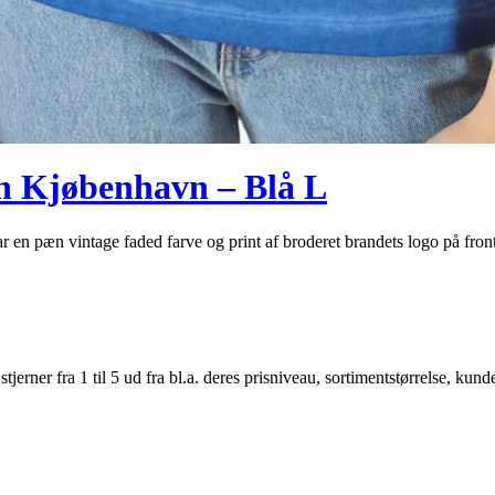
n Kjøbenhavn – Blå L
ar en pæn vintage faded farve og print af broderet brandets logo på fr
er fra 1 til 5 ud fra bl.a. deres prisniveau, sortimentstørrelse, kunde