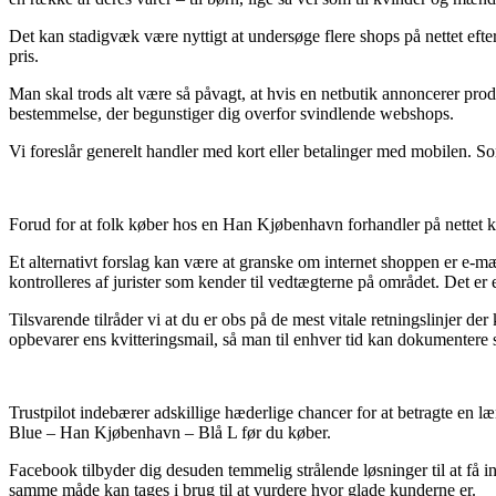
Det kan stadigvæk være nyttigt at undersøge flere shops på nettet eft
pris.
Man skal trods alt være så påvagt, at hvis en netbutik annoncerer produk
bestemmelse, der begunstiger dig overfor svindlende webshops.
Vi foreslår generelt handler med kort eller betalinger med mobilen. Som
Forud for at folk køber hos en Han Kjøbenhavn forhandler på nettet ka
Et alternativt forslag kan være at granske om internet shoppen er e-m
kontrolleres af jurister som kender til vedtægterne på området. Det er e
Tilsvarende tilråder vi at du er obs på de mest vitale retningslinjer der
opbevarer ens kvitteringsmail, så man til enhver tid kan dokumenter
Trustpilot indebærer adskillige hæderlige chancer for at betragte en 
Blue – Han Kjøbenhavn – Blå L før du køber.
Facebook tilbyder dig desuden temmelig strålende løsninger til at få i
samme måde kan tages i brug til at vurdere hvor glade kunderne er.