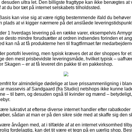
desuden ultra let. Den billigste fragttype kan ikke benægtes at
af at du bor tæt på internet selskabets tilholdssted.
Basis kan vise sig at være rigtig bestemmende ifald du behøver 
in plads at vi kigger nærmere på det anslåede leveringstidspunk
der 1 hverdags levering på en række varer, eksempelvis Armygr
ke desto mindre forudsætter at ordren indsendes forinden et ang
d kan nå at få produkterne hen til fragtfirmaet før medarbejderne
der portofri levering, men typisk kræves det at der shoppes for e
ge den mest prisbevidste leveringsmåde, hvilket typisk – uafh
r Skagen – er at få leveret din pakke til en pakkeshop.
lemfrit for almindelige dødelige at lave prissammenligning i blan
 har massevis af Sandgaard (fra Studio) netshops ikke kunne l
ne – til børn, og desuden også til kvinder og mænd – betydelig
ebyr.
e lukrativt at efterse diverse internet handler efter rabatkode
køber, sådan at man er på den sikre side med at skaffe sig den s
ære årvågen med, at i tilfælde af at en internet virksomhed tilby
rolig fordelagtig, kan det tit være et tegn på en uærlig shop. Bes