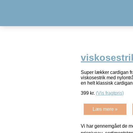
viskosestri
Super lækker cardigan fr
viskosestrik med nylontr
en helt klassisk cardiga
399
kr.
(Vis fragtpris)
Læs mere »
Vi har gennemgået de mes