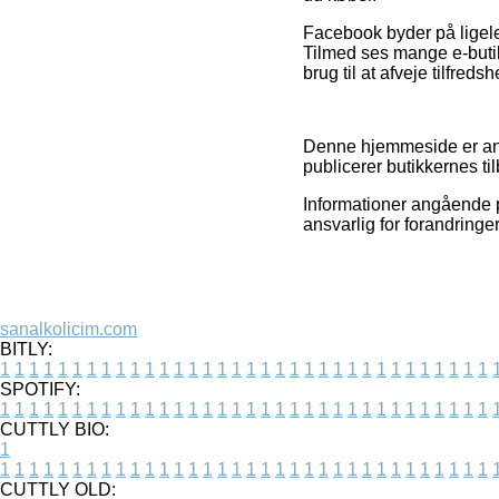
Facebook byder på ligelede
Tilmed ses mange e-butik
brug til at afveje tilfre
Denne hjemmeside er anno
publicerer butikkernes ti
Informationer angående pr
ansvarlig for forandringer
sanalkolicim.com
BITLY:
1
1
1
1
1
1
1
1
1
1
1
1
1
1
1
1
1
1
1
1
1
1
1
1
1
1
1
1
1
1
1
1
1
1
SPOTIFY:
1
1
1
1
1
1
1
1
1
1
1
1
1
1
1
1
1
1
1
1
1
1
1
1
1
1
1
1
1
1
1
1
1
1
CUTTLY BIO:
1
1
1
1
1
1
1
1
1
1
1
1
1
1
1
1
1
1
1
1
1
1
1
1
1
1
1
1
1
1
1
1
1
1
1
CUTTLY OLD: