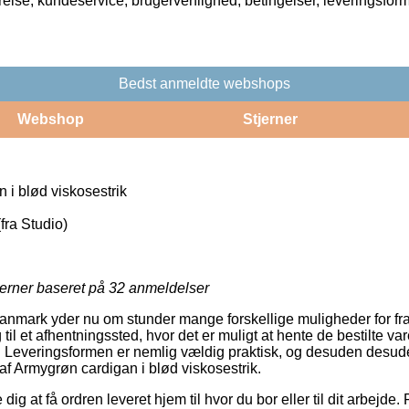
rrelse, kundeservice, brugervenlighed, betingelser, leveringsfor
Bedst anmeldte webshops
Webshop
Stjerner
 i blød viskosestrik
fra Studio)
jerner baseret på
32
anmeldelser
Danmark yder nu om stunder mange forskellige muligheder for fra
g til et afhentningssted, hvor det er muligt at hente de bestilte va
r. Leveringsformen er nemlig vældig praktisk, og desuden desude
f Armygrøn cardigan i blød viskosestrik.
 at få ordren leveret hjem til hvor du bor eller til dit arbejde. F