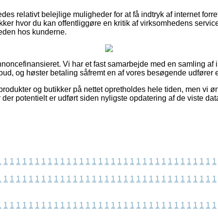
s relativt belejlige muligheder for at få indtryk af internet forr
ker hvor du kan offentliggøre en kritik af virksomhedens service
dsheden hos kunderne.
ncefinansieret. Vi har et fast samarbejde med en samling af int
lbud, og høster betaling såfremt en af vores besøgende udfører 
odukter og butikker på nettet opretholdes hele tiden, men vi ønsk
 der potentielt er udført siden nyligste opdatering af de viste dat
1
1
1
1
1
1
1
1
1
1
1
1
1
1
1
1
1
1
1
1
1
1
1
1
1
1
1
1
1
1
1
1
1
1
1
1
1
1
1
1
1
1
1
1
1
1
1
1
1
1
1
1
1
1
1
1
1
1
1
1
1
1
1
1
1
1
1
1
1
1
1
1
1
1
1
1
1
1
1
1
1
1
1
1
1
1
1
1
1
1
1
1
1
1
1
1
1
1
1
1
1
1
1
1
1