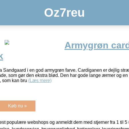
Oz7reu
Armygrøn card
k
a Sandgaard i en god armygrøn farve. Cardiganen er dejlig stræ
åde, som gør den ekstra blød. Den har gode lange ærmer og en fl
n, som kan bru
(Læs mere)
Køb nu »
t populære webshops og anmeldt dem med stjerner fra 1 til 5 ud