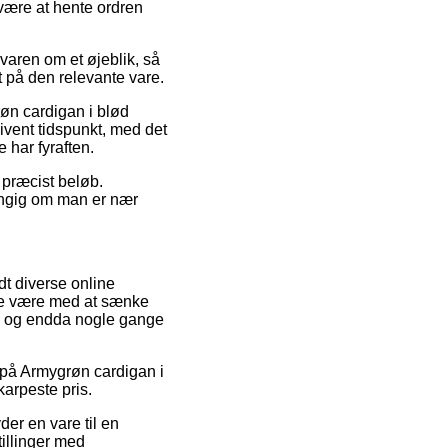
 være at hente ordren
varen om et øjeblik, så
t på den relevante vare.
øn cardigan i blød
ivent tidspunkt, med det
 har fyraften.
t præcist beløb.
ængig om man er nær
dt diverse online
ade være med at sænke
t, og endda nogle gange
r på Armygrøn cardigan i
karpeste pris.
der en vare til en
tillinger med