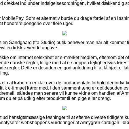
 fald dækket ind under Indsigelsesordningen, hvilket dækker dig 
er MobilePay. Som et alternativ burde du drage fordel af en løs
 at honorere pengene over flere uger.
en Sandgaard (fra Studio) butik behøver man når alt kommer til
tvivl en tidskrævende opgave.
jekke om internet selskabet er e-mærket medlem, eftersom det oft
 de danske regler, tillige med at e-shoppen lejlighedsvis føres t
e regler. Dette er desuden en god anledning til at få hjælp, ifal
ling.
jælp at køberen er klar over de fundamentale forhold der indvir
itik e-firmaet kører med. I den sammenhæng er det desuden ess
dremail, således man senere vil kunne vidne om handlen af Arm
m du er på udkig efter produkter til en pige eller dreng.
ldt ud hensigtsmæssige løsninger til at efterse diverse tidligere
u analyserer webshoppens vurderinger af Armygrøn cardigan i blø