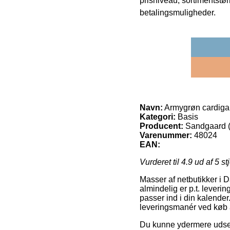
prisniveau, sortimentstø
betalingsmuligheder.
Navn:
Armygrøn cardigan
Kategori:
Basis
Producent:
Sandgaard (
Varenummer:
48024
EAN:
Vurderet til
4.9
ud af 5 st
Masser af netbutikker i 
almindelig er p.t. leverin
passer ind i din kalende
leveringsmanér ved køb a
Du kunne ydermere udse dig