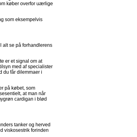
som køber overfor uærlige
ning som eksempelvis
 alt se på forhandlerens
e er et signal om at
ilsyn med af specialister
d du får dilemmaer i
ker på købet, som
esentielt, at man når
ygrøn cardigan i blød
 kunders tanker og herved
d viskosestrik forinden