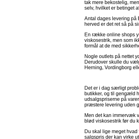
tak mere bekostelig, men 
selv, hvilket er betinget 
Antal dages levering på 
herved er det ret så på s
En række online shops y
viskosestrik, men som ik
formål at de med sikkerhe
Nogle outlets på nettet y
Derudover skulle du væl
Herning, Vordingborg elle
Det er i dag særligt prob
butikker, og til gengæld
udsalgspriserne på varer
præstere levering uden g
Men det kan immervæk vær
blød viskosestrik før du 
Du skal lige meget hvad v
salgspris der kan virke ut