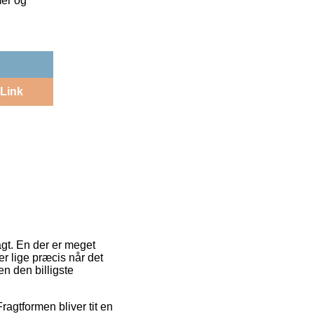
mer og
Link
gt. En der er meget
rer lige præcis når det
n den billigste
ragtformen bliver tit en