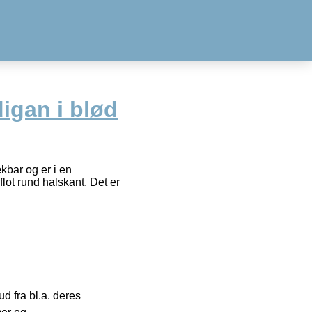
igan i blød
kbar og er i en
ot rund halskant. Det er
 fra bl.a. deres