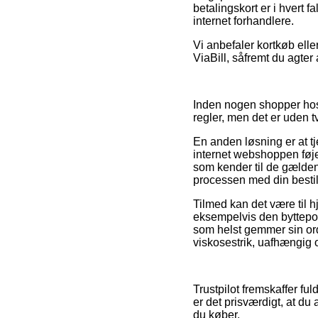
betalingskort er i hvert
internet forhandlere.
Vi anbefaler kortkøb ell
ViaBill, såfremt du agter
Inden nogen shopper hos 
regler, men det er uden 
En anden løsning er at t
internet webshoppen føjer
som kender til de gældend
processen med din bestil
Tilmed kan det være til h
eksempelvis den byttepol
som helst gemmer sin or
viskosestrik, uafhængig o
Trustpilot fremskaffer fu
er det prisværdigt, at d
du køber.