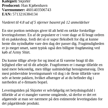
Kategori:
Skjorter
Producent:
Han Kjøbenhavn
Varenummer:
4601403506743
EAN:
5713216384134
Vurderet til
4.8
ud af 5 stjerner baseret på
12
anmeldelser
En stor portion netshops giver til alt held en række forskellige
leveringsformer. En af de populære er i vore dage at få bragt ordren
til en pakkeshop, fordi det så er super fleksibelt for dig at kunne
hente din nyindkøbte vare den dag der passer dig. Fragtmuligheden
er jo meget smart, samt typisk også den billigste fragtløsning ved
køb af Army Shirt.
Du kunne tillige afveje for og imod at få varerne bragt til din
lejlighed eller ud til dit arbejde. Fragtformen er i mange tilfælde en
tand mere bekostelig, men tillige ualmindeligt hensigtsmæssig. Den
mest prisbevidste leveringsmanér vil dog i de fleste tilfælde være
selv at hente pakken, hvilket afhænger af at du befinder dig i
nærheden af e-firmaets bopæl.
Leveringstiden på Skjorter er selvfølgelig ret betydningsfuld i
tilfælde af at vi mangler varerne omgående, så derfor er det ret
afgørende at man ser nærmere på den estimerede leveringsdato for
det pågældende produkt.