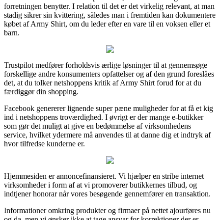
forretningen benytter. I relation til det er det virkelig relevant, at man
stadig sikrer sin kvittering, således man i fremtiden kan dokumentere
købet af Army Shirt, om du leder efter en vare til en voksen eller et
barn.
Trustpilot medfører forholdsvis ærlige løsninger til at gennemsøge
forskellige andre konsumenters opfattelser og af den grund foreslåes
det, at du tolker netshoppens kritik af Army Shirt forud for at du
færdiggør din shopping.
Facebook genererer lignende super pæne muligheder for at få et kig
ind i netshoppens troværdighed. I øvrigt er der mange e-butikker
som gør det muligt at give en bedømmelse af virksomhedens
service, hvilket ydermere må anvendes til at danne dig et indtryk af
hvor tilfredse kunderne er.
Hjemmesiden er annoncefinansieret. Vi hjælper en stribe internet
virksomheder i form af at vi promoverer butikkernes tilbud, og
indtjener honorar når vores besøgende gennemfører en transaktion.
Informationer omkring produkter og firmaer på nettet ajourføres nu
og da, men vi ønsker ikke at tage ansvar for korrektioner der er