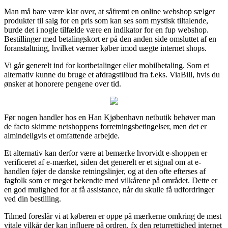
Man må bare være klar over, at såfremt en online webshop sælger
produkter til salg for en pris som kan ses som mystisk tiltalende,
burde det i nogle tilfælde være en indikator for en fup webshop.
Bestillinger med betalingskort er på den anden side omsluttet af en
foranstaltning, hvilket værner køber imod uægte internet shops.
Vi går generelt ind for kortbetalinger eller mobilbetaling. Som et
alternativ kunne du bruge et afdragstilbud fra f.eks. ViaBill, hvis du
ønsker at honorere pengene over tid.
Før nogen handler hos en Han Kjøbenhavn netbutik behøver man
de facto skimme netshoppens forretningsbetingelser, men det er
almindeligvis et omfattende arbejde.
Et alternativ kan derfor være at bemærke hvorvidt e-shoppen er
verificeret af e-mærket, siden det generelt er et signal om at e-
handlen føjer de danske retningslinjer, og at den ofte efterses af
fagfolk som er meget bekendte med vilkårene på området. Dette er
en god mulighed for at få assistance, når du skulle få udfordringer
ved din bestilling.
Tilmed foreslår vi at køberen er oppe på mærkerne omkring de mest
vitale vilkår der kan influere på ordren, fx den returrettighed internet