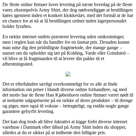
De fleste online firmaer lover levering på næste hverdag på de fleste
varer, eksempelvis Army Shirt, der dog nødvendiggør at bestillingen
køres igennem inden et konkret klokkeslæt, med det formål at de har
en chance for at nå at få bestillingen ordnet inden lagerpersonalet
holder fyraften.
En række internet outlets præsterer levering uden omkostninger,
men i reglen kun når du handler for en fastsat pris. Desuden kunne
man udse dig den prisbilligste fragtmetode, der mange gange –
uanset om du opholder sig tæt på Kolding, Varde eller Grindsted –
vil blive at få fragtmanden til at levere din pakke til et
afhentningssted.
Det er efterhånden særligt overkommeligt for os alle at finde
information om priser i blandt diverse online forhandlere, og med
det motiv har de fleste Han Kjøbenhavn online firmaer været nødt til
at nedsætte salgspriserne på en række af deres produkter – til drenge
og piger, men også til voksne – betragteligt, og endda nogle gange
garantere gebyrfri levering.
Det kan dog trods alt blive lukrativt at kigge forbi diverse internet
varehuse i Danmark efter tilbud på Army Shirt inden du shopper,
således at du er sikker på at indhente den billigste pris.