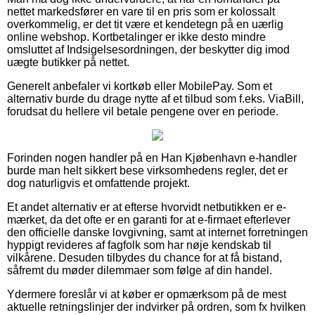
nettet markedsfører en vare til en pris som er kolossalt
overkommelig, er det tit være et kendetegn på en uærlig
online webshop. Kortbetalinger er ikke desto mindre
omsluttet af Indsigelsesordningen, der beskytter dig imod
uægte butikker på nettet.
Generelt anbefaler vi kortkøb eller MobilePay. Som et
alternativ burde du drage nytte af et tilbud som f.eks. ViaBill,
forudsat du hellere vil betale pengene over en periode.
Forinden nogen handler på en Han Kjøbenhavn e-handler
burde man helt sikkert bese virksomhedens regler, det er
dog naturligvis et omfattende projekt.
Et andet alternativ er at efterse hvorvidt netbutikken er e-
mærket, da det ofte er en garanti for at e-firmaet efterlever
den officielle danske lovgivning, samt at internet forretningen
hyppigt revideres af fagfolk som har nøje kendskab til
vilkårene. Desuden tilbydes du chance for at få bistand,
såfremt du møder dilemmaer som følge af din handel.
Ydermere foreslår vi at køber er opmærksom på de mest
aktuelle retningslinjer der indvirker på ordren, som fx hvilken