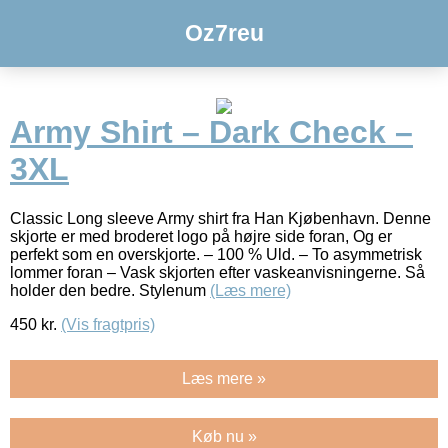
Oz7reu
Army Shirt – Dark Check –
3XL
Classic Long sleeve Army shirt fra Han Kjøbenhavn. Denne
skjorte er med broderet logo på højre side foran, Og er
perfekt som en overskjorte. – 100 % Uld. – To asymmetrisk
lommer foran – Vask skjorten efter vaskeanvisningerne. Så
holder den bedre. Stylenum
(Læs mere)
450
kr.
(Vis fragtpris)
Læs mere »
Køb nu »