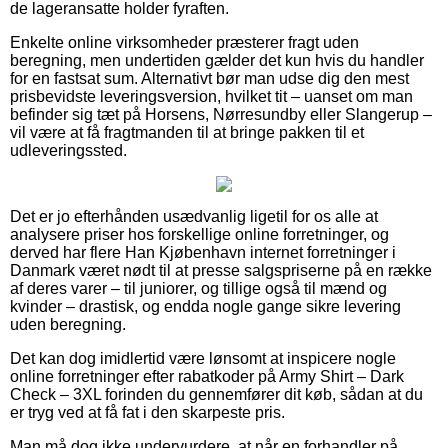
de lageransatte holder fyraften.
Enkelte online virksomheder præsterer fragt uden
beregning, men undertiden gælder det kun hvis du handler
for en fastsat sum. Alternativt bør man udse dig den mest
prisbevidste leveringsversion, hvilket tit – uanset om man
befinder sig tæt på Horsens, Nørresundby eller Slangerup –
vil være at få fragtmanden til at bringe pakken til et
udleveringssted.
Det er jo efterhånden usædvanlig ligetil for os alle at
analysere priser hos forskellige online forretninger, og
derved har flere Han Kjøbenhavn internet forretninger i
Danmark været nødt til at presse salgspriserne på en række
af deres varer – til juniorer, og tillige også til mænd og
kvinder – drastisk, og endda nogle gange sikre levering
uden beregning.
Det kan dog imidlertid være lønsomt at inspicere nogle
online forretninger efter rabatkoder på Army Shirt – Dark
Check – 3XL forinden du gennemfører dit køb, sådan at du
er tryg ved at få fat i den skarpeste pris.
Man må dog ikke undervurdere, at når en forhandler på