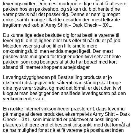
leveringsmidler. Den mest moderne er lige nu at få afleveret
pakken hos en pakkeshop, og så kan du blot hente dine
varer præcis når det passer dig. Denne er nemlig meget
enkel, samt i mange tilfælde desuden den mest letkøbte
fragtform ved køb af Army Shirt – Dark Check – 3XL.
Du kunne ligeledes beslutte dig for at bestille varerne til
levering til din lejlighed eller hus eller til når du er på job.
Metoden viser sig af og til en lille smule mere
omkostningsfuld, men endda meget ligetil. Den mest
prisbevidste mulighed for fragt er uden tvivl selv at hente
pakken, som dog betinges af at du har bopæl med kort
afstand til internet shoppens arbejdslager.
Leveringsdygtigheden på Best selling products er jo
ekstremt udslagsgivende såfremt man står og skal bruge
dine nye varer straks, og med det formål er det uden tvivl
klogt at man besigtiger den anslåede leveringsdato på den
vedkommende vare.
En række internet virksomheder præsterer 1 dags levering
på mange af deres produkter, eksempelvis Army Shirt – Dark
Check – 3XL, som imidlertid er påkrævet at bestillingen
placeres tidligere end et bestemt tidspunkt, med det formål at
de har mulighed for at nå at få varerne på posthuset inden