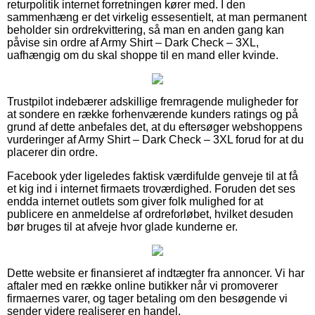
returpolitik internet forretningen kører med. I den
sammenhæng er det virkelig essesentielt, at man permanent
beholder sin ordrekvittering, så man en anden gang kan
påvise sin ordre af Army Shirt – Dark Check – 3XL,
uafhængig om du skal shoppe til en mand eller kvinde.
Trustpilot indebærer adskillige fremragende muligheder for
at sondere en række forhenværende kunders ratings og på
grund af dette anbefales det, at du eftersøger webshoppens
vurderinger af Army Shirt – Dark Check – 3XL forud for at du
placerer din ordre.
Facebook yder ligeledes faktisk værdifulde genveje til at få
et kig ind i internet firmaets troværdighed. Foruden det ses
endda internet outlets som giver folk mulighed for at
publicere en anmeldelse af ordreforløbet, hvilket desuden
bør bruges til at afveje hvor glade kunderne er.
Dette website er finansieret af indtægter fra annoncer. Vi har
aftaler med en række online butikker når vi promoverer
firmaernes varer, og tager betaling om den besøgende vi
sender videre realiserer en handel.