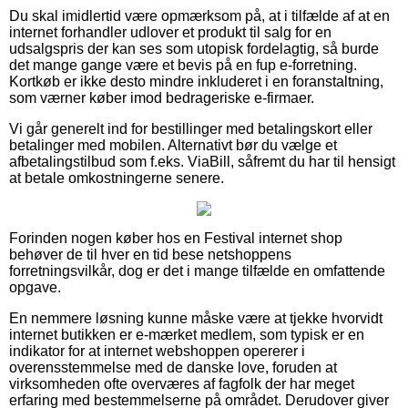
Du skal imidlertid være opmærksom på, at i tilfælde af at en
internet forhandler udlover et produkt til salg for en
udsalgspris der kan ses som utopisk fordelagtig, så burde
det mange gange være et bevis på en fup e-forretning.
Kortkøb er ikke desto mindre inkluderet i en foranstaltning,
som værner køber imod bedrageriske e-firmaer.
Vi går generelt ind for bestillinger med betalingskort eller
betalinger med mobilen. Alternativt bør du vælge et
afbetalingstilbud som f.eks. ViaBill, såfremt du har til hensigt
at betale omkostningerne senere.
Forinden nogen køber hos en Festival internet shop
behøver de til hver en tid bese netshoppens
forretningsvilkår, dog er det i mange tilfælde en omfattende
opgave.
En nemmere løsning kunne måske være at tjekke hvorvidt
internet butikken er e-mærket medlem, som typisk er en
indikator for at internet webshoppen opererer i
overensstemmelse med de danske love, foruden at
virksomheden ofte overværes af fagfolk der har meget
erfaring med bestemmelserne på området. Derudover giver