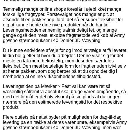
Temmelig mange online shops foreslår i øjeblikket mange
forskellige fragttyper. Førstevalget hos mange er p.t. at
afsende til en pakkeshop, fordi det så er super fleksibelt for
dig at kunne hente dine nye produkter når du har tid.
Leveringsmetoden er nemlig ualmindeligt let, og mange
gange også den mest letkøbte fragtmetode ved køb af Army
grønne strømpebukser i 40 Denier 3D Vævning.
Du kunne endvidere afveje for og imod at vælge at få leveret
til din bolig eller til hvor du arbejder. Denne viser sig for det
meste en tak mere bekostelig, men desuden særdeles
fleksibel. Den mest betalelige form for fragt er uden tvivl selv
at hente pakken, som dog beroer på at du opholder dig i
nærheden af online virksomhedens tilholdssted.
Leveringstiden på Mærker > Festival kan være ret så
væsentlig såfremt vi absolut skal bruge varen omgående, så
med det formål er det utvivlsomt på sin plads at du kigger
nærmere på den estimerede leveringstid for det respektive
produkt.
Flere outlets på nettet byder på muligheden for dag-til-dag
levering på en række af deres varenumre, eksempelvis Army
grønne strømpebukser i 40 Denier 3D Vævning, men vær