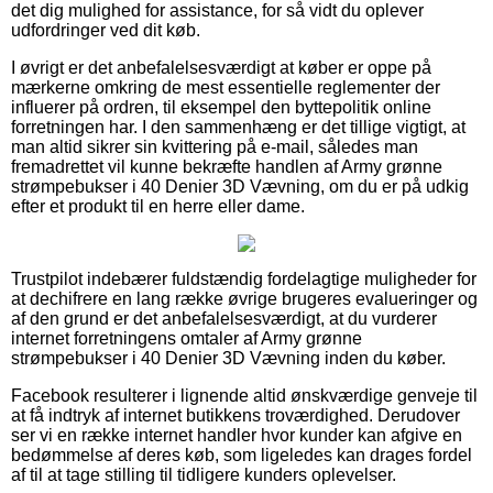
det dig mulighed for assistance, for så vidt du oplever
udfordringer ved dit køb.
I øvrigt er det anbefalelsesværdigt at køber er oppe på
mærkerne omkring de mest essentielle reglementer der
influerer på ordren, til eksempel den byttepolitik online
forretningen har. I den sammenhæng er det tillige vigtigt, at
man altid sikrer sin kvittering på e-mail, således man
fremadrettet vil kunne bekræfte handlen af Army grønne
strømpebukser i 40 Denier 3D Vævning, om du er på udkig
efter et produkt til en herre eller dame.
Trustpilot indebærer fuldstændig fordelagtige muligheder for
at dechifrere en lang række øvrige brugeres evalueringer og
af den grund er det anbefalelsesværdigt, at du vurderer
internet forretningens omtaler af Army grønne
strømpebukser i 40 Denier 3D Vævning inden du køber.
Facebook resulterer i lignende altid ønskværdige genveje til
at få indtryk af internet butikkens troværdighed. Derudover
ser vi en række internet handler hvor kunder kan afgive en
bedømmelse af deres køb, som ligeledes kan drages fordel
af til at tage stilling til tidligere kunders oplevelser.