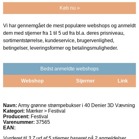
Køb nu »
Vi har gennemgået de mest populære webshops og anmeldt
dem med stjerner fra 1 til 5 ud fra bl.a. deres prisniveau,
sortimentstørrelse, kundeservice, brugervenlighed,
betingelser, leveringsformer og betalingsmuligheder.
Bedst anmeldte webshops
Webshop
Stjerner
Link
Navn:
Army grønne strømpebukser i 40 Denier 3D Vævning
Kategori:
Mærker > Festival
Producent:
Festival
Varenummer:
37565
EAN:
Vurderet til
3.7
ud af 5 stjerner baseret på
2
anmeldelser