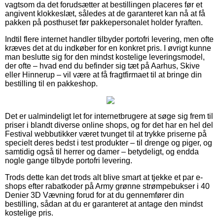
vagtsom da det forudsætter at bestillingen placeres før et
angivent klokkeslæt, således at de garanteret kan nå at få
pakken på posthuset før pakkepersonalet holder fyraften.
Indtil flere internet handler tilbyder portofri levering, men ofte
kræves det at du indkøber for en konkret pris. I øvrigt kunne
man beslutte sig for den mindst kostelige leveringsmodel,
der ofte – hvad end du befinder sig tæt på Aarhus, Skive
eller Hinnerup – vil være at få fragtfirmaet til at bringe din
bestilling til en pakkeshop.
Det er ualmindeligt let for internetbrugere at søge sig frem til
priser i blandt diverse online shops, og for det har en hel del
Festival webbutikker været tvunget til at trykke priserne på
specielt deres bedst i test produkter – til drenge og piger, og
samtidig også til herrer og damer – betydeligt, og endda
nogle gange tilbyde portofri levering.
Trods dette kan det trods alt blive smart at tjekke et par e-
shops efter rabatkoder på Army grønne strømpebukser i 40
Denier 3D Vævning forud for at du gennemfører din
bestilling, sådan at du er garanteret at antage den mindst
kostelige pris.