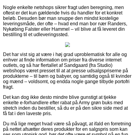
Nogle enkelte netshops sikrer fragt uden beregning, men
oftest er det kun gældende hvis du handler for et konkret
beløb. Desuden bør man snuppe den mindst kostelige
leveringsmåde, der ofte – hvad end man bor nær Randers,
Nykøbing Falster eller Hammel – vil blive at få leveret din
bestilling til et udleveringssted.
Det har vist sig at være i høj grad uproblematisk for alle og
enhver at finde information om priser fra diverse internet
outlets, og så har flertallet af Sandgaard (fra Studio)
webshops været presset til at at presse udsalgspriserne på
produkterne – til børn og babyer, og samtidig også til kvinder
og mænd – voldsomt, og endda nogle gange tilbyde portofri
fragt.
Det kan dog ikke desto mindre blive gunstigt at tjekke
enkelte e-forhandlere efter rabat på Army grøn buks med
stretch inden du bestiller, så du er på den sikre side med at
få fat i den laveste pris.
Du må lige meget hvad være så påvagt, at ifald en forretning
på nettet afsætter deres produkter for en salgspris som kan
ses som utopisk god, bør det ofte være et symbol på en fup