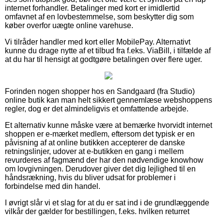
internet forhandler. Betalinger med kort er imidlertid
omfavnet af en lovbestemmelse, som beskytter dig som
køber overfor uægte online varehuse.
Vi tilråder handler med kort eller MobilePay. Alternativt
kunne du drage nytte af et tilbud fra f.eks. ViaBill, i tilfælde af
at du har til hensigt at godtgøre betalingen over flere uger.
Forinden nogen shopper hos en Sandgaard (fra Studio)
online butik kan man helt sikkert gennemlæse webshoppens
regler, dog er det almindeligvis et omfattende arbejde.
Et alternativ kunne måske være at bemærke hvorvidt internet
shoppen er e-mærket medlem, eftersom det typisk er en
påvisning af at online butikken accepterer de danske
retningslinjer, udover at e-butikken en gang i mellem
revurderes af fagmænd der har den nødvendige knowhow
om lovgivningen. Derudover giver det dig lejlighed til en
håndsrækning, hvis du bliver udsat for problemer i
forbindelse med din handel.
I øvrigt slår vi et slag for at du er sat ind i de grundlæggende
vilkår der gælder for bestillingen, f.eks. hvilken returret