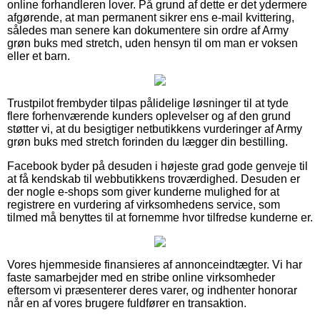
online forhandleren lover. På grund af dette er det ydermere
afgørende, at man permanent sikrer ens e-mail kvittering,
således man senere kan dokumentere sin ordre af Army
grøn buks med stretch, uden hensyn til om man er voksen
eller et barn.
Trustpilot frembyder tilpas pålidelige løsninger til at tyde
flere forhenværende kunders oplevelser og af den grund
støtter vi, at du besigtiger netbutikkens vurderinger af Army
grøn buks med stretch forinden du lægger din bestilling.
Facebook byder på desuden i højeste grad gode genveje til
at få kendskab til webbutikkens troværdighed. Desuden er
der nogle e-shops som giver kunderne mulighed for at
registrere en vurdering af virksomhedens service, som
tilmed må benyttes til at fornemme hvor tilfredse kunderne er.
Vores hjemmeside finansieres af annonceindtægter. Vi har
faste samarbejder med en stribe online virksomheder
eftersom vi præsenterer deres varer, og indhenter honorar
når en af vores brugere fuldfører en transaktion.