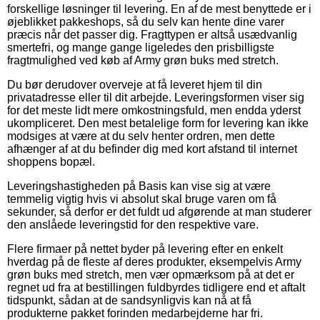
forskellige løsninger til levering. En af de mest benyttede er i
øjeblikket pakkeshops, så du selv kan hente dine varer
præcis når det passer dig. Fragttypen er altså usædvanlig
smertefri, og mange gange ligeledes den prisbilligste
fragtmulighed ved køb af Army grøn buks med stretch.
Du bør derudover overveje at få leveret hjem til din
privatadresse eller til dit arbejde. Leveringsformen viser sig
for det meste lidt mere omkostningsfuld, men endda yderst
ukompliceret. Den mest betalelige form for levering kan ikke
modsiges at være at du selv henter ordren, men dette
afhænger af at du befinder dig med kort afstand til internet
shoppens bopæl.
Leveringshastigheden på Basis kan vise sig at være
temmelig vigtig hvis vi absolut skal bruge varen om få
sekunder, så derfor er det fuldt ud afgørende at man studerer
den anslåede leveringstid for den respektive vare.
Flere firmaer på nettet byder på levering efter en enkelt
hverdag på de fleste af deres produkter, eksempelvis Army
grøn buks med stretch, men vær opmærksom på at det er
regnet ud fra at bestillingen fuldbyrdes tidligere end et aftalt
tidspunkt, sådan at de sandsynligvis kan nå at få
produkterne pakket forinden medarbejderne har fri.