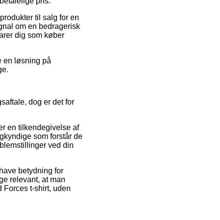
etalelige pris.
odukter til salg for en
signal om en bedragerisk
varer dig som køber
e en løsning på
ge.
aftale, dog er det for
r en tilkendegivelse af
agkyndige som forstår de
blemstillinger ved din
have betydning for
ige relevant, at man
d Forces t-shirt, uden