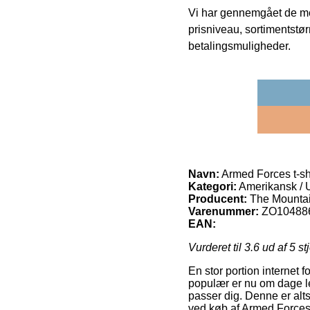
Vi har gennemgået de mes
prisniveau, sortimentstø
betalingsmuligheder.
Navn:
Armed Forces t-sh
Kategori:
Amerikansk /
Producent:
The Mounta
Varenummer:
ZO10488
EAN:
Vurderet til
3.6
ud af 5 st
En stor portion internet 
populær er nu om dage le
passer dig. Denne er alt
ved køb af Armed Forces t