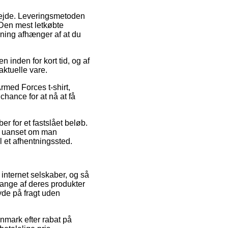
arbejde. Leveringsmetoden
 Den mest letkøbte
øsning afhænger af at du
 inden for kort tid, og af
ktuelle vare.
rmed Forces t-shirt,
 chance for at nå at få
ber for et fastslået beløb.
 – uanset om man
l et afhentningssted.
 internet selskaber, og så
ange af deres produkter
yde på fragt uden
anmark efter rabat på