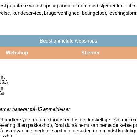
t populære webshops og anmeldt dem med stjerner fra 1 til 5 ud
rrelse, kundeservice, brugervenlighed, betingelser, leveringsfor
Bedst anmeldte webshops
Webshop
Stjerner
irt
 USA
in
6x
jerner baseret på
45
anmeldelser
forhandlere yder nu om stunder en hel del forskellige leveringsm
vering til en pakkeshop, fordi du så nemt kan hente de købte p
så usædvanlig smertefri, samt ofte desuden den mindst kostelige
-shirt.