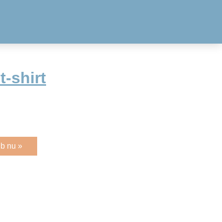
-shirt
b nu »