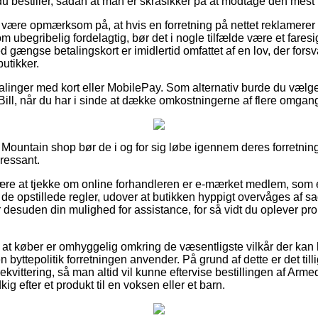
du bestiller, sådan at man er skråsikker på at modtage den mest b
ære opmærksom på, at hvis en forretning på nettet reklamerer pr
 ubegribelig fordelagtig, bør det i nogle tilfælde være et fare
gængse betalingskort er imidlertid omfattet af en lov, der fors
utikker.
talinger med kort eller MobilePay. Som alternativ burde du vælg
aBill, når du har i sinde at dække omkostningerne af flere omgan
 Mountain shop bør de i og for sig løbe igennem deres forretnings
ressant.
være at tjekke om online forhandleren er e-mærket medlem, som e
de opstillede regler, udover at butikken hyppigt overvåges af s
 desuden din mulighed for assistance, for så vidt du oplever pro
at køber er omhyggelig omkring de væsentligste vilkår der kan 
byttepolitik forretningen anvender. På grund af dette er det till
ekvittering, så man altid vil kunne eftervise bestillingen af Arme
ig efter et produkt til en voksen eller et barn.