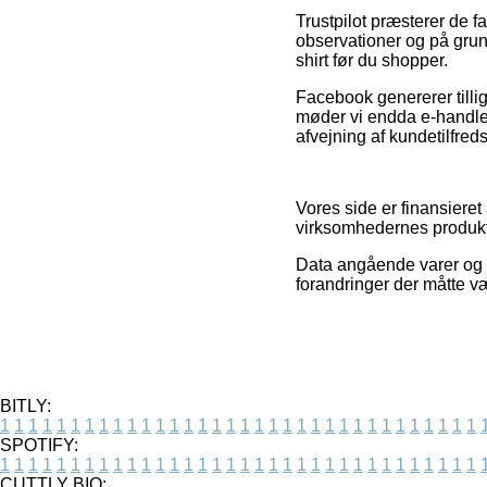
Trustpilot præsterer de f
observationer og på grun
shirt før du shopper.
Facebook genererer tillig
møder vi endda e-handler
afvejning af kundetilfre
Vores side er finansiere
virksomhedernes produkte
Data angående varer og f
forandringer der måtte v
BITLY:
1
1
1
1
1
1
1
1
1
1
1
1
1
1
1
1
1
1
1
1
1
1
1
1
1
1
1
1
1
1
1
1
1
1
SPOTIFY:
1
1
1
1
1
1
1
1
1
1
1
1
1
1
1
1
1
1
1
1
1
1
1
1
1
1
1
1
1
1
1
1
1
1
CUTTLY BIO: