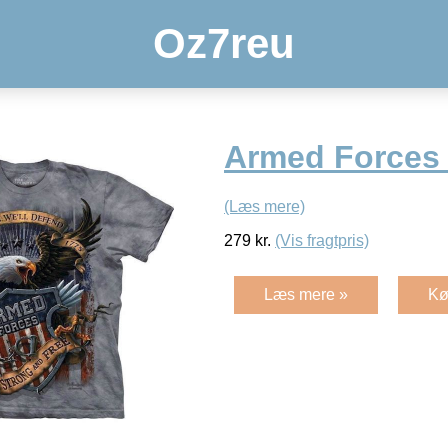
Oz7reu
Armed Forces t
(Læs mere)
279
kr.
(Vis fragtpris)
Læs mere »
Kø