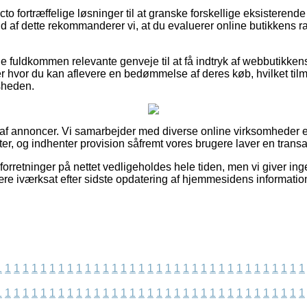
acto fortræffelige løsninger til at granske forskellige eksisteren
d af dette rekommanderer vi, at du evaluerer online butikkens ra
e fuldkommen relevante genveje til at få indtryk af webbutikkens
 hvor du kan aflevere en bedømmelse af deres køb, hvilket til
dsheden.
t af annoncer. Vi samarbejder med diverse online virksomheder e
r, og indhenter provision såfremt vores brugere laver en transa
orretninger på nettet vedligeholdes hele tiden, men vi giver ing
ære iværksat efter sidste opdatering af hjemmesidens informatio
1
1
1
1
1
1
1
1
1
1
1
1
1
1
1
1
1
1
1
1
1
1
1
1
1
1
1
1
1
1
1
1
1
1
1
1
1
1
1
1
1
1
1
1
1
1
1
1
1
1
1
1
1
1
1
1
1
1
1
1
1
1
1
1
1
1
1
1
1
1