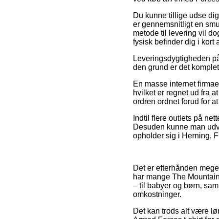
Du kunne tillige udse dig
er gennemsnitligt en smu
metode til levering vil d
fysisk befinder dig i kort
Leveringsdygtigheden på A
den grund er det komplet
En masse internet firmaer
hvilket er regnet ud fra a
ordren ordnet forud for a
Indtil flere outlets på net
Desuden kunne man udvæl
opholder sig i Herning, F
Det er efterhånden meget 
har mange The Mountain e
– til babyer og børn, sa
omkostninger.
Det kan trods alt være lø