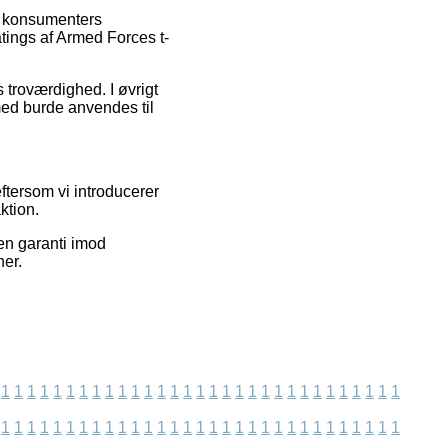
de konsumenters
tings af Armed Forces t-
 troværdighed. I øvrigt
med burde anvendes til
ftersom vi introducerer
ktion.
en garanti imod
ner.
1
1
1
1
1
1
1
1
1
1
1
1
1
1
1
1
1
1
1
1
1
1
1
1
1
1
1
1
1
1
1
1
1
1
1
1
1
1
1
1
1
1
1
1
1
1
1
1
1
1
1
1
1
1
1
1
1
1
1
1
1
1