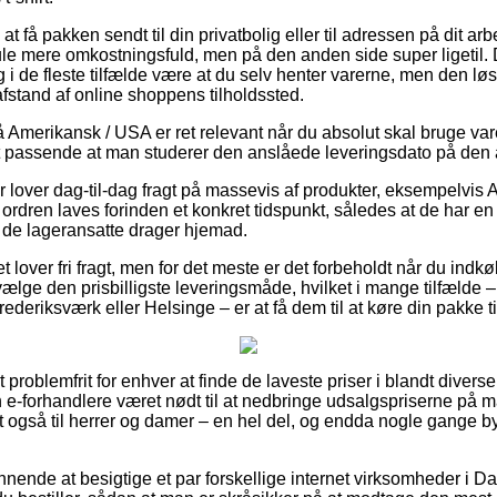
 at få pakken sendt til din privatbolig eller til adressen på dit 
le mere omkostningsfuld, men på den anden side super ligetil.
og i de fleste tilfælde være at du selv henter varerne, men den l
 afstand af online shoppens tilholdssted.
merikansk / USA er ret relevant når du absolut skal bruge varen
 passende at man studerer den anslåede leveringsdato på den a
 lover dag-til-dag fragt på massevis af produkter, eksempelvis A
t ordren laves forinden et konkret tidspunkt, således at de har en
t de lageransatte drager hjemad.
tet lover fri fragt, men for det meste er det forbeholdt når du indkø
ge den prisbilligste leveringsmåde, hvilket i mange tilfælde
rederiksværk eller Helsinge – er at få dem til at køre din pakke ti
problemfrit for enhver at finde de laveste priser i blandt diverse
-forhandlere været nødt til at nedbringe udsalgspriserne på m
mt også til herrer og damer – en hel del, og endda nogle gange b
nnende at besigtige et par forskellige internet virksomheder i D