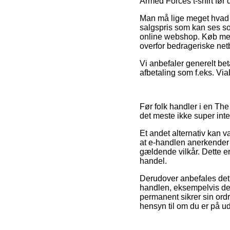
Armed Forces t-shirt før 
Man må lige meget hvad v
salgspris som kan ses som
online webshop. Køb med 
overfor bedrageriske netb
Vi anbefaler generelt be
afbetaling som f.eks. Vi
Før folk handler i en The
det meste ikke super inte
Et andet alternativ kan 
at e-handlen anerkender 
gældende vilkår. Dette er
handel.
Derudover anbefales det 
handlen, eksempelvis den 
permanent sikrer sin ordr
hensyn til om du er på udk