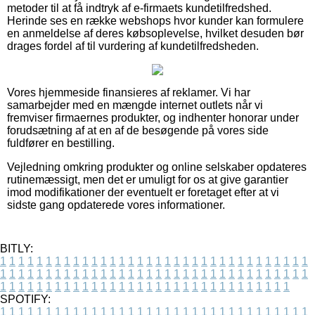
metoder til at få indtryk af e-firmaets kundetilfredshed.
Herinde ses en række webshops hvor kunder kan formulere
en anmeldelse af deres købsoplevelse, hvilket desuden bør
drages fordel af til vurdering af kundetilfredsheden.
Vores hjemmeside finansieres af reklamer. Vi har
samarbejder med en mængde internet outlets når vi
fremviser firmaernes produkter, og indhenter honorar under
forudsætning af at en af de besøgende på vores side
fuldfører en bestilling.
Vejledning omkring produkter og online selskaber opdateres
rutinemæssigt, men det er umuligt for os at give garantier
imod modifikationer der eventuelt er foretaget efter at vi
sidste gang opdaterede vores informationer.
BITLY:
1
1
1
1
1
1
1
1
1
1
1
1
1
1
1
1
1
1
1
1
1
1
1
1
1
1
1
1
1
1
1
1
1
1
1
1
1
1
1
1
1
1
1
1
1
1
1
1
1
1
1
1
1
1
1
1
1
1
1
1
1
1
1
1
1
1
1
1
1
1
1
1
1
1
1
1
1
1
1
1
1
1
1
1
1
1
1
1
1
1
1
1
1
1
1
1
1
1
1
1
SPOTIFY:
1
1
1
1
1
1
1
1
1
1
1
1
1
1
1
1
1
1
1
1
1
1
1
1
1
1
1
1
1
1
1
1
1
1