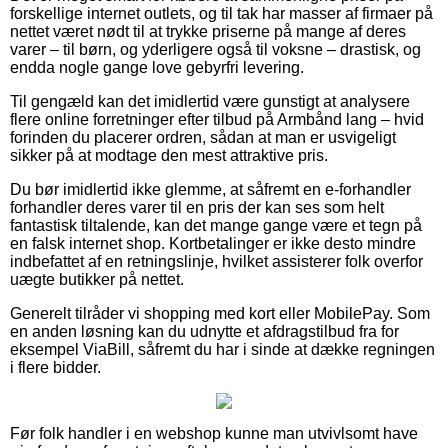
forskellige internet outlets, og til tak har masser af firmaer på
nettet været nødt til at trykke priserne på mange af deres
varer – til børn, og yderligere også til voksne – drastisk, og
endda nogle gange love gebyrfri levering.
Til gengæld kan det imidlertid være gunstigt at analysere
flere online forretninger efter tilbud på Armbånd lang – hvid
forinden du placerer ordren, sådan at man er usvigeligt
sikker på at modtage den mest attraktive pris.
Du bør imidlertid ikke glemme, at såfremt en e-forhandler
forhandler deres varer til en pris der kan ses som helt
fantastisk tiltalende, kan det mange gange være et tegn på
en falsk internet shop. Kortbetalinger er ikke desto mindre
indbefattet af en retningslinje, hvilket assisterer folk overfor
uægte butikker på nettet.
Generelt tilråder vi shopping med kort eller MobilePay. Som
en anden løsning kan du udnytte et afdragstilbud fra for
eksempel ViaBill, såfremt du har i sinde at dække regningen
i flere bidder.
Før folk handler i en webshop kunne man utvivlsomt have