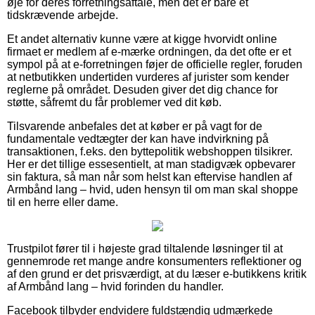
øje for deres forretningsaftale, men det er bare et
tidskrævende arbejde.
Et andet alternativ kunne være at kigge hvorvidt online
firmaet er medlem af e-mærke ordningen, da det ofte er et
sympol på at e-forretningen føjer de officielle regler, foruden
at netbutikken undertiden vurderes af jurister som kender
reglerne på området. Desuden giver det dig chance for
støtte, såfremt du får problemer ved dit køb.
Tilsvarende anbefales det at køber er på vagt for de
fundamentale vedtægter der kan have indvirkning på
transaktionen, f.eks. den byttepolitik webshoppen tilsikrer.
Her er det tillige essesentielt, at man stadigvæk opbevarer
sin faktura, så man når som helst kan eftervise handlen af
Armbånd lang – hvid, uden hensyn til om man skal shoppe
til en herre eller dame.
Trustpilot fører til i højeste grad tiltalende løsninger til at
gennemrode ret mange andre konsumenters reflektioner og
af den grund er det prisværdigt, at du læser e-butikkens kritik
af Armbånd lang – hvid forinden du handler.
Facebook tilbyder endvidere fuldstændig udmærkede