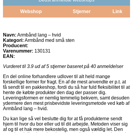
Webshop
Stjerner
Link
Navn:
Armbånd lang – hvid
Kategori:
Armbånd med små sten
Producent:
Varenummer:
130131
EAN:
Vurderet til
3.9
ud af 5 stjerner baseret på
40
anmeldelser
En del online forhandlere udlover til alt held mange
forskellige former for fragt. En af de mest anvendte er p.t. at
få sendt til en pakkeshop, fordi du så har fuld fleksibilitet til at
hente de købte produkter den dag der passer dig.
Leveringsformen er nemlig temmelig bekvem, samt desuden
ydermere den mest prisbevidste leveringsmetode ved køb af
Armbånd lang – hvid.
Du kan lige så vel beslutte dig for at få produkterne sendt
hjem til hvor du bor eller ud til dit arbejde. Metoden viser sig
af og til et hak mere bekostelig, men også vældig let. Den