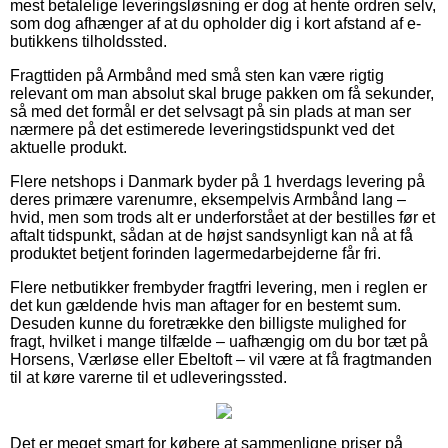
mest betalelige leveringsløsning er dog at hente ordren selv,
som dog afhænger af at du opholder dig i kort afstand af e-
butikkens tilholdssted.
Fragttiden på Armbånd med små sten kan være rigtig
relevant om man absolut skal bruge pakken om få sekunder,
så med det formål er det selvsagt på sin plads at man ser
nærmere på det estimerede leveringstidspunkt ved det
aktuelle produkt.
Flere netshops i Danmark byder på 1 hverdags levering på
deres primære varenumre, eksempelvis Armbånd lang –
hvid, men som trods alt er underforstået at der bestilles før et
aftalt tidspunkt, sådan at de højst sandsynligt kan nå at få
produktet betjent forinden lagermedarbejderne får fri.
Flere netbutikker frembyder fragtfri levering, men i reglen er
det kun gældende hvis man aftager for en bestemt sum.
Desuden kunne du foretrække den billigste mulighed for
fragt, hvilket i mange tilfælde – uafhængig om du bor tæt på
Horsens, Værløse eller Ebeltoft – vil være at få fragtmanden
til at køre varerne til et udleveringssted.
Det er meget smart for købere at sammenligne priser på