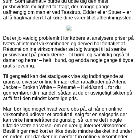
sum. Som alternativ burde du udse dig den mest
prisbevidste mulighed for fragt, der mange gange –
uafhængig om man er ved Taastrup, Odder eller Struer – er
at få fragtmanden til at køre dine varer til et afhentningssted.
Det er jo vældig problemfrit for købere at analysere priser på
tværs af internet virksomheder, og derved har flertallet af
Résumé online virksomheder set sig tvunget til at sænke
prisniveauet på produkterne – til børn, og samtidig også til
damer og herrer – helt i bund, og endda nogle gange tilbyde
gratis levering.
Til gengæld kan det stadigvæk vise sig indbringende at
granske diverse online firmaer efter rabatkoder på Arlene
Jacket – Broken White – Résumé – Hvid/sand L før du
gennemfører din handel, sådan at du er usvigeligt sikker på
at få fat i den mindst kostelige pris.
Man bør lige meget hvad være obs på, at når en online
virksomhed udlover et produkt til salg for en salgspris der
kan virke himmelråbende gunstig, så kunne det i nogle
tilfælde være en varsel om en uærlig internet virksomhed.
Bestillinger med kort er ikke desto mindre dækket ind under
en orden, der dækker dig overfor fup online virksomheder.