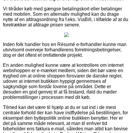
Vi tilråder køb med gængse betalingskort eller betalinger
med mobilen. Som en alternativ mulighed kan du drage
nytte af en afdragsordning fra f.eks. ViaBill, i tilfælde af at du
foretrækker at afdrage prisen senere.
Inden folk handler hos en Résumé e-forhandler kunne man
utvivlsomt overveje forhandlerens forretningsbetingelser,
dog er det oftest et omfattende projekt.
En anden mulighed kunne være at kontrollere om internet
webshoppen er e-mærket medlem, siden det bør være en
tryghed om at online shoppen forsvarer de danske regler,
udover at internet butikken hyppigt gennemses af
sagkyndige som forstår lovene på området. Dette er
desuden en god genvej til at få bistand, ifald du møder
problemstillinger i processen med dit køb.
Tilmed kan det være til hjælp at du er sat ind i de mest
centrale forhold der kan have indflydelse på bestillingen, for
eksempel den byttepolitik online butikken benytter. Her er
det på samme måde relevant, at man til enhver tid
bibeholder ens faktura e-mail, således man altid kan bevise