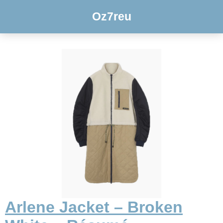
Oz7reu
Arlene Jacket – Broken