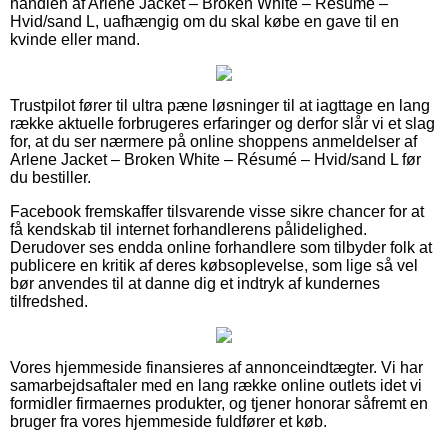
handlen af Arlene Jacket – Broken White – Résumé –
Hvid/sand L, uafhængig om du skal købe en gave til en
kvinde eller mand.
Trustpilot fører til ultra pæne løsninger til at iagttage en lang
række aktuelle forbrugeres erfaringer og derfor slår vi et slag
for, at du ser nærmere på online shoppens anmeldelser af
Arlene Jacket – Broken White – Résumé – Hvid/sand L før
du bestiller.
Facebook fremskaffer tilsvarende visse sikre chancer for at
få kendskab til internet forhandlerens pålidelighed.
Derudover ses endda online forhandlere som tilbyder folk at
publicere en kritik af deres købsoplevelse, som lige så vel
bør anvendes til at danne dig et indtryk af kundernes
tilfredshed.
Vores hjemmeside finansieres af annonceindtægter. Vi har
samarbejdsaftaler med en lang række online outlets idet vi
formidler firmaernes produkter, og tjener honorar såfremt en
bruger fra vores hjemmeside fuldfører et køb.