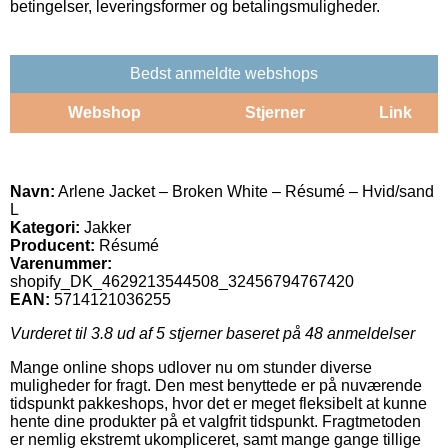
betingelser, leveringsformer og betalingsmuligheder.
Bedst anmeldte webshops
Webshop
Stjerner
Link
Navn:
Arlene Jacket – Broken White – Résumé – Hvid/sand
L
Kategori:
Jakker
Producent:
Résumé
Varenummer:
shopify_DK_4629213544508_32456794767420
EAN:
5714121036255
Vurderet til
3.8
ud af 5 stjerner baseret på
48
anmeldelser
Mange online shops udlover nu om stunder diverse
muligheder for fragt. Den mest benyttede er på nuværende
tidspunkt pakkeshops, hvor det er meget fleksibelt at kunne
hente dine produkter på et valgfrit tidspunkt. Fragtmetoden
er nemlig ekstremt ukompliceret, samt mange gange tillige