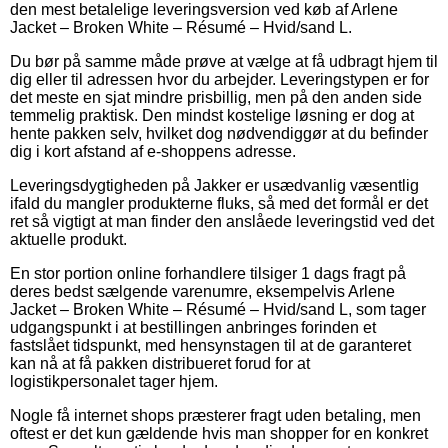
den mest betalelige leveringsversion ved køb af Arlene
Jacket – Broken White – Résumé – Hvid/sand L.
Du bør på samme måde prøve at vælge at få udbragt hjem til
dig eller til adressen hvor du arbejder. Leveringstypen er for
det meste en sjat mindre prisbillig, men på den anden side
temmelig praktisk. Den mindst kostelige løsning er dog at
hente pakken selv, hvilket dog nødvendiggør at du befinder
dig i kort afstand af e-shoppens adresse.
Leveringsdygtigheden på Jakker er usædvanlig væsentlig
ifald du mangler produkterne fluks, så med det formål er det
ret så vigtigt at man finder den anslåede leveringstid ved det
aktuelle produkt.
En stor portion online forhandlere tilsiger 1 dags fragt på
deres bedst sælgende varenumre, eksempelvis Arlene
Jacket – Broken White – Résumé – Hvid/sand L, som tager
udgangspunkt i at bestillingen anbringes forinden et
fastslået tidspunkt, med hensynstagen til at de garanteret
kan nå at få pakken distribueret forud for at
logistikpersonalet tager hjem.
Nogle få internet shops præsterer fragt uden betaling, men
oftest er det kun gældende hvis man shopper for en konkret