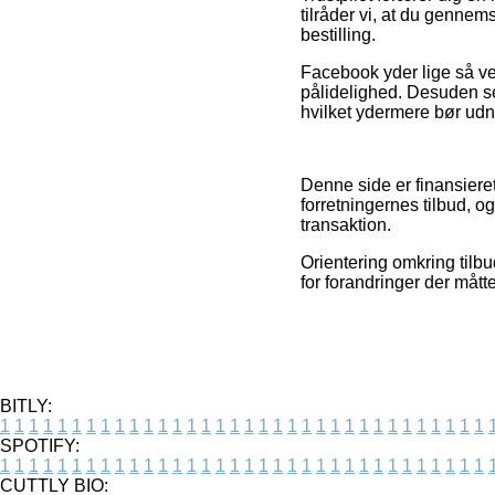
tilråder vi, at du genne
bestilling.
Facebook yder lige så ve
pålidelighed. Desuden se
hvilket ydermere bør udnyt
Denne side er finansieret
forretningernes tilbud, 
transaktion.
Orientering omkring tilb
for forandringer der mått
BITLY:
1
1
1
1
1
1
1
1
1
1
1
1
1
1
1
1
1
1
1
1
1
1
1
1
1
1
1
1
1
1
1
1
1
1
SPOTIFY:
1
1
1
1
1
1
1
1
1
1
1
1
1
1
1
1
1
1
1
1
1
1
1
1
1
1
1
1
1
1
1
1
1
1
CUTTLY BIO: