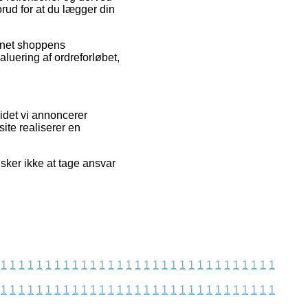
rud for at du lægger din
ernet shoppens
luering af ordreforløbet,
 idet vi annoncerer
ite realiserer en
sker ikke at tage ansvar
1
1
1
1
1
1
1
1
1
1
1
1
1
1
1
1
1
1
1
1
1
1
1
1
1
1
1
1
1
1
1
1
1
1
1
1
1
1
1
1
1
1
1
1
1
1
1
1
1
1
1
1
1
1
1
1
1
1
1
1
1
1