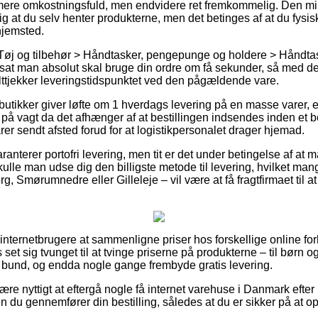
 mere omkostningsfuld, men endvidere ret fremkommelig. Den mi
g at du selv henter produkterne, men det betinges af at du fysis
hjemsted.
Tøj og tilbehør > Håndtasker, pengepunge og holdere > Håndtas
sat man absolut skal bruge din ordre om få sekunder, så med det
ttjekker leveringstidspunktet ved den pågældende vare.
tikker giver løfte om 1 hverdags levering på en masse varer, 
å vagt da det afhænger af at bestillingen indsendes inden et b
rer sendt afsted forud for at logistikpersonalet drager hjemad.
ranterer portofri levering, men tit er det under betingelse af at 
 skulle man udse dig den billigste metode til levering, hvilket 
g, Smørumnedre eller Gilleleje – vil være at få fragtfirmaet til at 
r internetbrugere at sammenligne priser hos forskellige online fo
et sig tvunget til at tvinge priserne på produkterne – til børn og
 bund, og endda nogle gange frembyde gratis levering.
re nyttigt at eftergå nogle få internet varehuse i Danmark efter
 du gennemfører din bestilling, således at du er sikker på at o