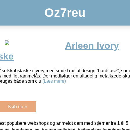
Oz7reu
Arleen Ivory
ske
 selskabstaske i ivory med smukt metal design “hardcase”, som
es med flot rammelås. Der medfølger en aftagelig metalkæde-sk
 bruges både som clu
(Læs mere)
Køb nu »
t populære webshops og anmeldt dem med stjerner fra 1 til 5 ud