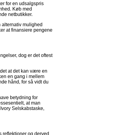
er for en udsalgspris
ksomhed. Køb med
nde netbutikker.
 alternativ mulighed
kker at finansiere pengene
ngelser, dog er det oftest
ndet at det kan være en
kken en gang i mellem
de hånd, for så vidt du
have betydning for
 essesentielt, at man
 Ivory Selskabstaske,
s reflektioner og derved