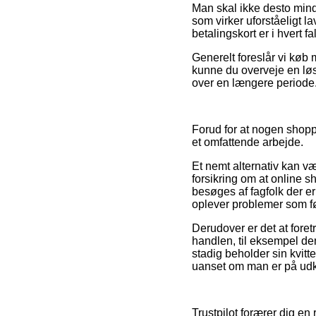
Man skal ikke desto mindr
som virker uforståeligt l
betalingskort er i hvert 
Generelt foreslår vi køb
kunne du overveje en løsn
over en længere periode
Forud for at nogen shoppe
et omfattende arbejde.
Et nemt alternativ kan væ
forsikring om at online s
besøges af fagfolk der er
oplever problemer som føl
Derudover er det at foret
handlen, til eksempel den 
stadig beholder sin kvit
uanset om man er på udkig
Trustpilot forærer dig en