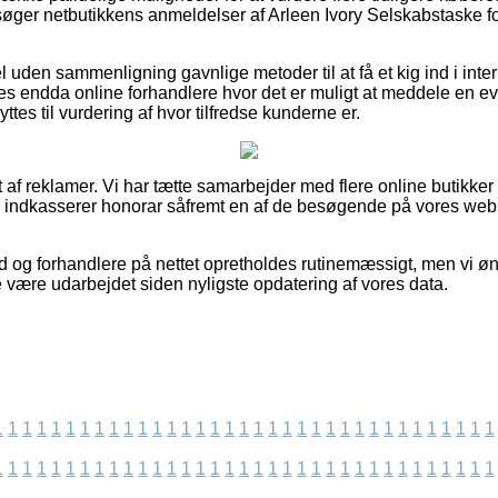
msøger netbutikkens anmeldelser af Arleen Ivory Selskabstaske fo
l uden sammenligning gavnlige metoder til at få et kig ind i int
s endda online forhandlere hvor det er muligt at meddele en eva
tes til vurdering af hvor tilfredse kunderne er.
 af reklamer. Vi har tætte samarbejder med flere online butikker
og indkasserer honorar såfremt en af de besøgende på vores webs
ud og forhandlere på nettet opretholdes rutinemæssigt, men vi øn
e være udarbejdet siden nyligste opdatering af vores data.
1
1
1
1
1
1
1
1
1
1
1
1
1
1
1
1
1
1
1
1
1
1
1
1
1
1
1
1
1
1
1
1
1
1
1
1
1
1
1
1
1
1
1
1
1
1
1
1
1
1
1
1
1
1
1
1
1
1
1
1
1
1
1
1
1
1
1
1
1
1