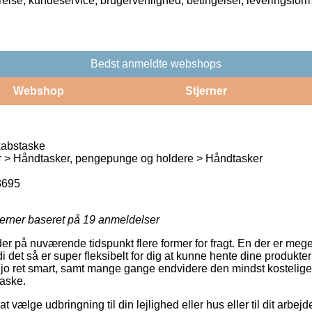
rrelse, kundeservice, brugervenlighed, betingelser, leveringsfor
Bedst anmeldte webshops
Webshop
Stjerner
kabstaske
r > Håndtasker, pengepunge og holdere > Håndtasker
3695
jerner baseret på
19
anmeldelser
yder på nuværende tidspunkt flere former for fragt. En der er meg
det så er super fleksibelt for dig at kunne hente dine produkter 
 jo ret smart, samt mange gange endvidere den mindst kostelige
taske.
 vælge udbringning til din lejlighed eller hus eller til dit arbe