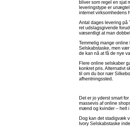
bliver som regel en sjat
leveringstype er unægteli
internet virksomhedens 
Antal dages levering på 
ret udslagsgivende forud
væsentligt at man dobbel
Temmelig mange online bu
Selskabstaske, men vær p
de kan nå at få de nye va
Flere online selskaber ga
konkret pris. Alternativt
til om du bor nær Silkebor
afhentningssted.
Det er jo yderst smart fo
massevis af online shops s
mænd og kvinder – helt i
Dog kan det stadigvæk væ
Ivory Selskabstaske inden