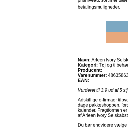
prisniveau, sortimentstø
betalingsmuligheder.
Navn:
Arleen Ivory Sels
Kategori:
Tøj og tilbehø
Producent:
Varenummer:
4863586
EAN:
Vurderet til
3.9
ud af 5 st
Adskillige e-firmaer tilb
dage pakkeshoppen, fordi 
kalender. Fragtformen er
af Arleen Ivory Selskabs
Du bør endvidere vælge at