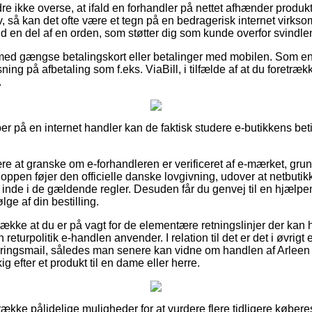
e ikke overse, at ifald en forhandler på nettet afhænder produkt
av, så kan det ofte være et tegn på en bedragerisk internet vir
fald en del af en orden, som støtter dig som kunde overfor svindle
 med gængse betalingskort eller betalinger med mobilen. Som en
ing på afbetaling som f.eks. ViaBill, i tilfælde af at du foretræ
.
r på en internet handler kan de faktisk studere e-butikkens beti
re at granske om e-forhandleren er verificeret af e-mærket, gru
hoppen føjer den officielle danske lovgivning, udover at netbuti
 inde i de gældende regler. Desuden får du genvej til en hjælpen
ge af din bestilling.
række at du er på vagt for de elementære retningslinjer der kan 
returpolitik e-handlen anvender. I relation til det er det i øvrigt
teringsmail, således man senere kan vidne om handlen af Arleen
 efter et produkt til en dame eller herre.
 række pålidelige muligheder for at vurdere flere tidligere købere