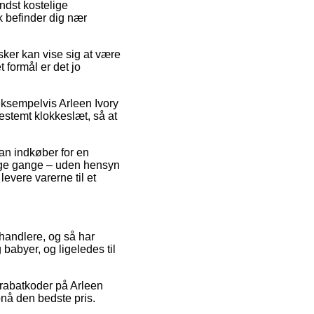
ndst kostelige
k befinder dig nær
ker kan vise sig at være
 formål er det jo
eksempelvis Arleen Ivory
estemt klokkeslæt, så at
man indkøber for en
mange gange – uden hensyn
levere varerne til et
rhandlere, og så har
 babyer, og ligeledes til
 rabatkoder på Arleen
pnå den bedste pris.