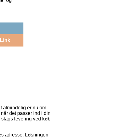
mer og
Link
et almindelig er nu om
når det passer ind i din
 slags levering ved køb
jdes adresse. Løsningen