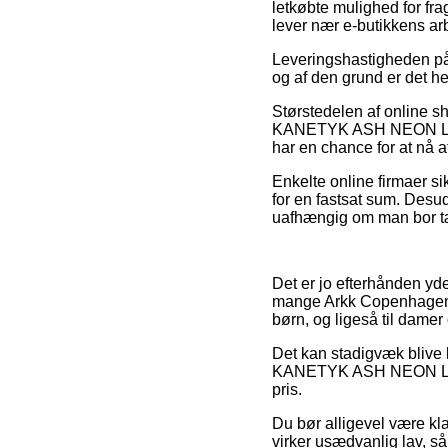
letkøbte mulighed for fra
lever nær e-butikkens ar
Leveringshastigheden på S
og af den grund er det h
Størstedelen af online s
KANETYK ASH NEON LIME, 
har en chance for at nå at
Enkelte online firmaer sik
for en fastsat sum. Desu
uafhængig om man bor tæt 
Det er jo efterhånden yder
mange Arkk Copenhagen e-
børn, og ligeså til damer 
Det kan stadigvæk blive l
KANETYK ASH NEON LIME f
pris.
Du bør alligevel være klar
virker usædvanlig lav, så