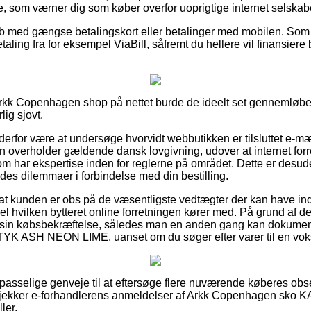
, som værner dig som køber overfor uoprigtige internet selskab
køb med gængse betalingskort eller betalinger med mobilen. Som
aling fra for eksempel ViaBill, såfremt du hellere vil finansiere
rkk Copenhagen shop på nettet burde de ideelt set gennemløbe 
lig sjovt.
n derfor være at undersøge hvorvidt webbutikken er tilsluttet e-m
 overholder gældende dansk lovgivning, udover at internet forret
 som har ekspertise inden for reglerne på området. Dette er desu
oldes dilemmaer i forbindelse med din bestilling.
 at kunden er obs på de væsentligste vedtægter der kan have in
l hvilken bytteret online forretningen kører med. På grund af dett
 sin købsbekræftelse, således man en anden gang kan dokument
ASH NEON LIME, uanset om du søger efter varer til en vokse
e passelige genveje til at eftersøge flere nuværende køberes obs
du tjekker e-forhandlerens anmeldelser af Arkk Copenhagen 
ler.