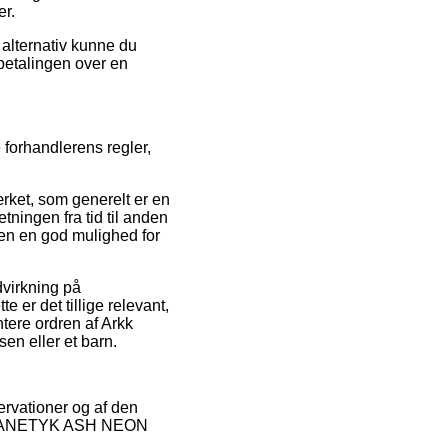
er.
 alternativ kunne du
 betalingen over en
forhandlerens regler,
ærket, som generelt er en
ningen fra tid til anden
den en god mulighed for
dvirkning på
e er det tillige relevant,
ere ordren af Arkk
n eller et barn.
ervationer og af den
sko KANETYK ASH NEON