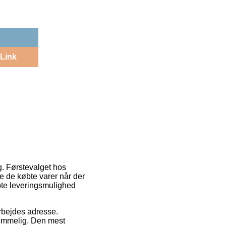
Link
g. Førstevalget hos
nte de købte varer når der
øbte leveringsmulighed
 arbejdes adresse.
kommelig. Den mest