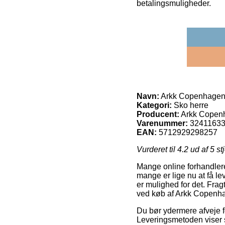
betalingsmuligheder.
Navn:
Arkk Copenhage
Kategori:
Sko herre
Producent:
Arkk Copen
Varenummer:
3241163
EAN:
5712929298257
Vurderet til
4.2
ud af 5 st
Mange online forhandlere
mange er lige nu at få lev
er mulighed for det. Fra
ved køb af Arkk Cope
Du bør ydermere afveje for
Leveringsmetoden viser 