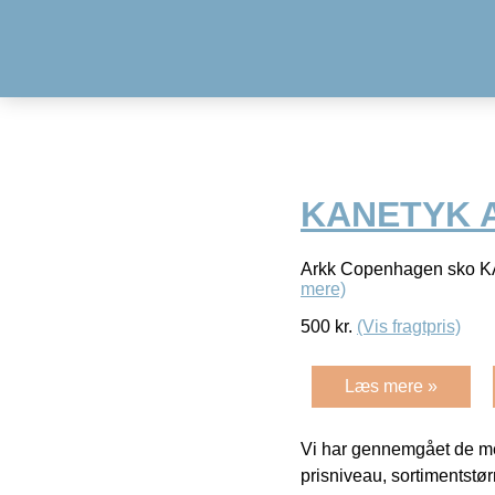
KANETYK 
Arkk Copenhagen sko
mere)
500
kr.
(Vis fragtpris)
Læs mere »
Vi har gennemgået de mes
prisniveau, sortimentstø