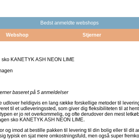
Bedst anmeldte webshops
Webshop
Stjerner
n sko KANETYK ASH NEON LIME
hagen
3
jerner baseret på
5
anmeldelser
 udlover heldigvis en lang række forskellige metoder til leverin
eret til et udleveringssted, som giver dig fleksibiliteten til at he
gttypen er jo ret overkommelig, og ofte derudover den mest letk
nhagen sko KANETYK ASH NEON LIME.
 og imod at bestille pakken til levering til din bolig eller til dit
sig typisk en sjat mere omkostningsfuld, men også super frem