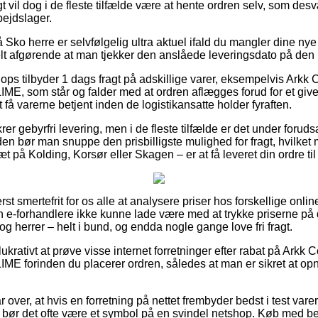
gt vil dog i de fleste tilfælde være at hente ordren selv, som des
bejdslager.
ko herre er selvfølgelig ultra aktuel ifald du mangler dine nye 
elt afgørende at man tjekker den anslåede leveringsdato på den 
hops tilbyder 1 dags fragt på adskillige varer, eksempelvis Ark
som står og falder med at ordren aflægges forud for et given
 få varerne betjent inden de logistikansatte holder fyraften.
rer gebyrfri levering, men i de fleste tilfælde er det under foruds
den bør man snuppe den prisbilligste mulighed for fragt, hvilke
på Kolding, Korsør eller Skagen – er at få leveret din ordre til
st smertefrit for os alle at analysere priser hos forskellige onli
forhandlere ikke kunne lade være med at trykke priserne på de
og herrer – helt i bund, og endda nogle gange love fri fragt.
ukrativt at prøve visse internet forretninger efter rabat på Ark
orinden du placerer ordren, således at man er sikret at opn
 over, at hvis en forretning på nettet frembyder bedst i test varer
 bør det ofte være et symbol på en svindel netshop. Køb med beta