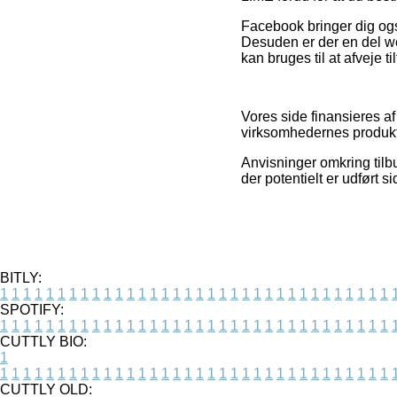
Facebook bringer dig ogs
Desuden er der en del we
kan bruges til at afveje 
Vores side finansieres af
virksomhedernes produkte
Anvisninger omkring tilbu
der potentielt er udført 
BITLY:
1
1
1
1
1
1
1
1
1
1
1
1
1
1
1
1
1
1
1
1
1
1
1
1
1
1
1
1
1
1
1
1
1
1
SPOTIFY:
1
1
1
1
1
1
1
1
1
1
1
1
1
1
1
1
1
1
1
1
1
1
1
1
1
1
1
1
1
1
1
1
1
1
CUTTLY BIO:
1
1
1
1
1
1
1
1
1
1
1
1
1
1
1
1
1
1
1
1
1
1
1
1
1
1
1
1
1
1
1
1
1
1
1
CUTTLY OLD: