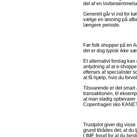
del af en lovbestemmelse
Generelt går vi ind for 
vælge en løsning på afbet
længere periode.
Før folk shopper på en A
det er dog typisk ikke sær
Et alternativt forslag ka
antydning af at e-shoppen
efterses af specialister
at få hjælp, hvis du forv
Tilsvarende er det smart
transaktionen, til eksempe
at man stadig opbevarer
Copenhagen sko KANETYK 
Trustpilot giver dig viss
grund tilrådes det, at 
LIME forud for at du bestil