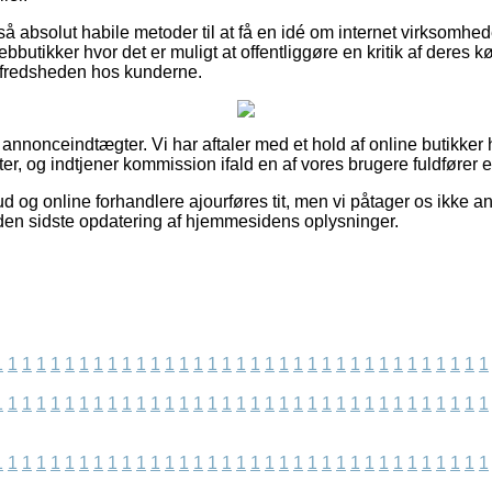
å absolut habile metoder til at få en idé om internet virksomhe
bbutikker hvor det er muligt at offentliggøre en kritik af dere
tilfredsheden hos kunderne.
 annonceindtægter. Vi har aftaler med et hold af online butikker 
r, og indtjener kommission ifald en af vores brugere fuldfører e
d og online forhandlere ajourføres tit, men vi påtager os ikke an
siden sidste opdatering af hjemmesidens oplysninger.
1
1
1
1
1
1
1
1
1
1
1
1
1
1
1
1
1
1
1
1
1
1
1
1
1
1
1
1
1
1
1
1
1
1
1
1
1
1
1
1
1
1
1
1
1
1
1
1
1
1
1
1
1
1
1
1
1
1
1
1
1
1
1
1
1
1
1
1
1
1
1
1
1
1
1
1
1
1
1
1
1
1
1
1
1
1
1
1
1
1
1
1
1
1
1
1
1
1
1
1
1
1
1
1
1