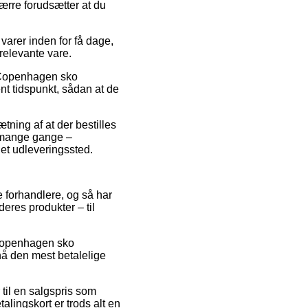
værre forudsætter at du
varer inden for få dage,
relevante vare.
k Copenhagen sko
t tidspunkt, sådan at de
ætning af at der bestilles
t mange gange –
 et udleveringssted.
ne forhandlere, og så har
res produkter – til
k Copenhagen sko
å den mest betalelige
 til en salgspris som
lingskort er trods alt en