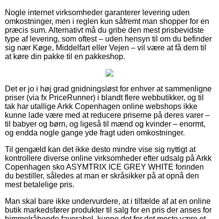
Nogle internet virksomheder garanterer levering uden
omkostninger, men i reglen kun såfremt man shopper for en
præcis sum. Alternativt må du gribe den mest prisbevidste
type af levering, som oftest – uden hensyn til om du befinder
sig nær Køge, Middelfart eller Vejen – vil være at få dem til
at køre din pakke til en pakkeshop.
Det er jo i høj grad gnidningsløst for enhver at sammenligne
priser (via fx PriceRunner) i blandt flere webbutikker, og til
tak har utallige Arkk Copenhagen online webshops ikke
kunne lade være med at reducere priserne på deres varer –
til babyer og børn, og ligeså til mænd og kvinder – enormt,
og endda nogle gange yde fragt uden omkostninger.
Til gengæld kan det ikke desto mindre vise sig nyttigt at
kontrollere diverse online virksomheder efter udsalg på Arkk
Copenhagen sko ASYMTRIX ICE GREY WHITE forinden
du bestiller, således at man er skråsikker på at opnå den
mest betalelige pris.
Man skal bare ikke undervurdere, at i tilfælde af at en online
butik markedsfører produkter til salg for en pris der anses for
himmelråbende favorabel, kunne det for det meste være et