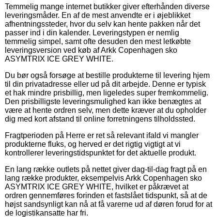
Temmelig mange internet butikker giver efterhånden diverse
leveringsmåder. En af de mest anvendte er i øjeblikket
afhentningssteder, hvor du selv kan hente pakken når det
passer ind i din kalender. Leveringstypen er nemlig
temmelig simpel, samt ofte desuden den mest letkøbte
leveringsversion ved køb af Arkk Copenhagen sko
ASYMTRIX ICE GREY WHITE.
Du bør også forsøge at bestille produkterne til levering hjem
til din privatadresse eller ud på dit arbejde. Denne er typisk
et hak mindre prisbillig, men ligeledes super fremkommelig.
Den prisbilligste leveringsmulighed kan ikke benægtes at
være at hente ordren selv, men dette kræver at du opholder
dig med kort afstand til online forretningens tilholdssted.
Fragtperioden på Herre er ret så relevant ifald vi mangler
produkterne fluks, og herved er det rigtig vigtigt at vi
kontrollerer leveringstidspunktet for det aktuelle produkt.
En lang række outlets på nettet giver dag-til-dag fragt på en
lang række produkter, eksempelvis Arkk Copenhagen sko
ASYMTRIX ICE GREY WHITE, hvilket er påkrævet at
ordren gennemføres forinden et fastslået tidspunkt, så at de
højst sandsynligt kan nå at få varerne ud af døren forud for at
de logistikansatte har fri.