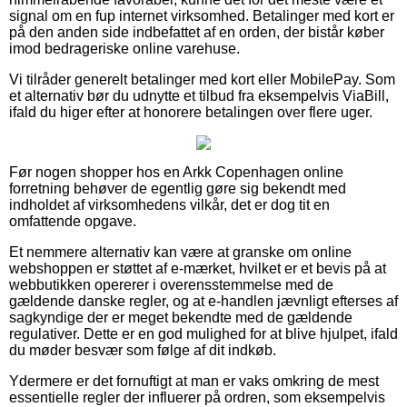
signal om en fup internet virksomhed. Betalinger med kort er
på den anden side indbefattet af en orden, der bistår køber
imod bedrageriske online varehuse.
Vi tilråder generelt betalinger med kort eller MobilePay. Som
et alternativ bør du udnytte et tilbud fra eksempelvis ViaBill,
ifald du higer efter at honorere betalingen over flere uger.
Før nogen shopper hos en Arkk Copenhagen online
forretning behøver de egentlig gøre sig bekendt med
indholdet af virksomhedens vilkår, det er dog tit en
omfattende opgave.
Et nemmere alternativ kan være at granske om online
webshoppen er støttet af e-mærket, hvilket er et bevis på at
webbutikken opererer i overensstemmelse med de
gældende danske regler, og at e-handlen jævnligt efterses af
sagkyndige der er meget bekendte med de gældende
regulativer. Dette er en god mulighed for at blive hjulpet, ifald
du møder besvær som følge af dit indkøb.
Ydermere er det fornuftigt at man er vaks omkring de mest
essentielle regler der influerer på ordren, som eksempelvis