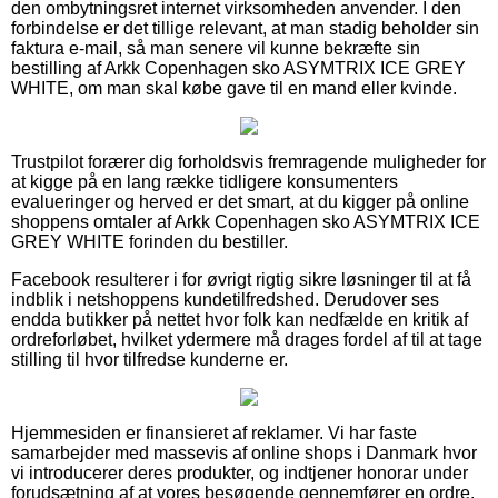
den ombytningsret internet virksomheden anvender. I den
forbindelse er det tillige relevant, at man stadig beholder sin
faktura e-mail, så man senere vil kunne bekræfte sin
bestilling af Arkk Copenhagen sko ASYMTRIX ICE GREY
WHITE, om man skal købe gave til en mand eller kvinde.
Trustpilot forærer dig forholdsvis fremragende muligheder for
at kigge på en lang række tidligere konsumenters
evalueringer og herved er det smart, at du kigger på online
shoppens omtaler af Arkk Copenhagen sko ASYMTRIX ICE
GREY WHITE forinden du bestiller.
Facebook resulterer i for øvrigt rigtig sikre løsninger til at få
indblik i netshoppens kundetilfredshed. Derudover ses
endda butikker på nettet hvor folk kan nedfælde en kritik af
ordreforløbet, hvilket ydermere må drages fordel af til at tage
stilling til hvor tilfredse kunderne er.
Hjemmesiden er finansieret af reklamer. Vi har faste
samarbejder med massevis af online shops i Danmark hvor
vi introducerer deres produkter, og indtjener honorar under
forudsætning af at vores besøgende gennemfører en ordre.