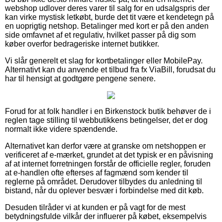
webshop udlover deres varer til salg for en udsalgspris der
kan virke mystisk letkøbt, burde det tit være et kendetegn på
en uoprigtig netshop. Betalinger med kort er på den anden
side omfavnet af et regulativ, hvilket passer på dig som
køber overfor bedrageriske internet butikker.
Vi slår generelt et slag for kortbetalinger eller MobilePay.
Alternativt kan du anvende et tilbud fra fx ViaBill, forudsat du
har til hensigt at godtgøre pengene senere.
Forud for at folk handler i en Birkenstock butik behøver de i
reglen tage stilling til webbutikkens betingelser, det er dog
normalt ikke videre spændende.
Alternativet kan derfor være at granske om netshoppen er
verificeret af e-mærket, grundet at det typisk er en påvisning
af at internet forretningen forstår de officielle regler, foruden
at e-handlen ofte efterses af fagmænd som kender til
reglerne på området. Derudover tilbydes du anledning til
bistand, når du oplever besvær i forbindelse med dit køb.
Desuden tilråder vi at kunden er på vagt for de mest
betydningsfulde vilkår der influerer på købet, eksempelvis