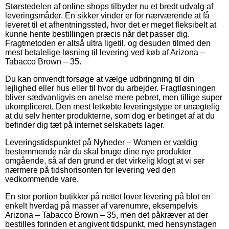
Størstedelen af online shops tilbyder nu et bredt udvalg af
leveringsmåder. En sikker vinder er for nærværende at få
leveret til et afhentningssted, hvor det er meget fleksibelt at
kunne hente bestillingen præcis når det passer dig.
Fragtmetoden er altså ultra ligetil, og desuden tilmed den
mest betalelige løsning til levering ved køb af Arizona –
Tabacco Brown – 35.
Du kan omvendt forsøge at vælge udbringning til din
lejlighed eller hus eller til hvor du arbejder. Fragtløsningen
bliver sædvanligvis en anelse mere pebret, men tillige super
ukompliceret. Den mest letkøbte leveringstype er unægtelig
at du selv henter produkterne, som dog er betinget af at du
befinder dig tæt på internet selskabets lager.
Leveringstidspunktet på Nyheder – Women er vældig
bestemmende når du skal bruge dine nye produkter
omgående, så af den grund er det virkelig klogt at vi ser
nærmere på tidshorisonten for levering ved den
vedkommende vare.
En stor portion butikker på nettet lover levering på blot en
enkelt hverdag på masser af varenumre, eksempelvis
Arizona – Tabacco Brown – 35, men det påkræver at der
bestilles forinden et angivent tidspunkt, med hensynstagen