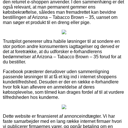
den returret e-shoppen anvender. I den sammenhæng er det
også relevant, at man permanent gemmer ens
købsbekræftelse, således man fremadrettet kan bevidne
bestillingen af Arizona – Tabacco Brown – 35, uanset om
man søger et produkt til en dreng eller pige.
Trustpilot genererer ultra habile løsninger til at sondere en
stor portion andre konsumenters iagttagelser og derved er
det at foretrække, at du udforsker e-forhandlerens
bedømmelser af Arizona – Tabacco Brown – 35 forud for at
du bestiller.
Facebook præsterer derudover uden sammenligning
passende løsninger til at få et kig ind i internet shoppens
kundetilfredshed. Desuden er der en række e-forhandlere
hvor folk kan aflevere en anmeldelse af deres
købsoplevelse, som tilmed kan drages fordel af til at vurdere
tilfredsheden hos kunderne.
Dette website er finansieret af annonceindtægter. Vi har
faste samarbejder med en lang række internet firmaer hvori
vi publicerer firmaernes varer, og opnår betaling om en