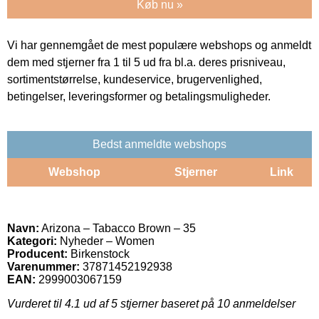
Køb nu »
Vi har gennemgået de mest populære webshops og anmeldt
dem med stjerner fra 1 til 5 ud fra bl.a. deres prisniveau,
sortimentstørrelse, kundeservice, brugervenlighed,
betingelser, leveringsformer og betalingsmuligheder.
Bedst anmeldte webshops
Webshop
Stjerner
Link
Navn:
Arizona – Tabacco Brown – 35
Kategori:
Nyheder – Women
Producent:
Birkenstock
Varenummer:
37871452192938
EAN:
2999003067159
Vurderet til
4.1
ud af 5 stjerner baseret på
10
anmeldelser