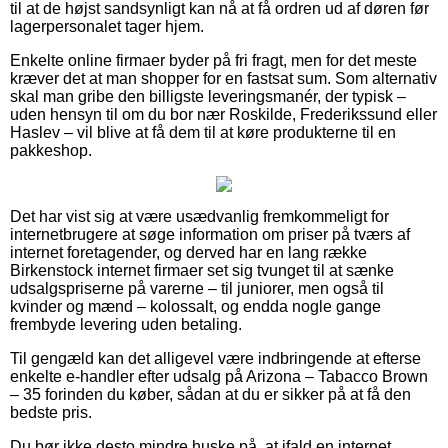
til at de højst sandsynligt kan nå at få ordren ud af døren før
lagerpersonalet tager hjem.
Enkelte online firmaer byder på fri fragt, men for det meste
kræver det at man shopper for en fastsat sum. Som alternativ
skal man gribe den billigste leveringsmanér, der typisk –
uden hensyn til om du bor nær Roskilde, Frederikssund eller
Haslev – vil blive at få dem til at køre produkterne til en
pakkeshop.
Det har vist sig at være usædvanlig fremkommeligt for
internetbrugere at søge information om priser på tværs af
internet foretagender, og derved har en lang række
Birkenstock internet firmaer set sig tvunget til at sænke
udsalgspriserne på varerne – til juniorer, men også til
kvinder og mænd – kolossalt, og endda nogle gange
frembyde levering uden betaling.
Til gengæld kan det alligevel være indbringende at efterse
enkelte e-handler efter udsalg på Arizona – Tabacco Brown
– 35 forinden du køber, sådan at du er sikker på at få den
bedste pris.
Du bør ikke desto mindre huske på, at ifald en internet