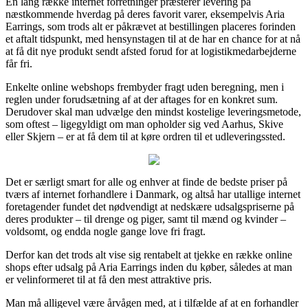
En lang række internet forretninger præsterer levering på
næstkommende hverdag på deres favorit varer, eksempelvis Aria
Earrings, som trods alt er påkrævet at bestillingen placeres forinden
et aftalt tidspunkt, med hensynstagen til at de har en chance for at nå
at få dit nye produkt sendt afsted forud for at logistikmedarbejderne
får fri.
Enkelte online webshops frembyder fragt uden beregning, men i
reglen under forudsætning af at der aftages for en konkret sum.
Derudover skal man udvælge den mindst kostelige leveringsmetode,
som oftest – ligegyldigt om man opholder sig ved Aarhus, Skive
eller Skjern – er at få dem til at køre ordren til et udleveringssted.
Det er særligt smart for alle og enhver at finde de bedste priser på
tværs af internet forhandlere i Danmark, og altså har utallige internet
foretagender fundet det nødvendigt at nedskære udsalgspriserne på
deres produkter – til drenge og piger, samt til mænd og kvinder –
voldsomt, og endda nogle gange love fri fragt.
Derfor kan det trods alt vise sig rentabelt at tjekke en række online
shops efter udsalg på Aria Earrings inden du køber, således at man
er velinformeret til at få den mest attraktive pris.
Man må alligevel være årvågen med, at i tilfælde af at en forhandler