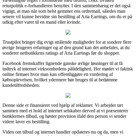
væsentligste regler i forbindelse med ordren, f.eks. hvilken
returpolitik e-forhandleren benytter. I den sammenhæng er det også
vigtigt, at man når som helst gemmer ens ordremail, således man
senere vil kunne bevidne sin bestilling af Aria Earrings, om du er på
udkig efter varer til en mand eller kvinde.
Trustpilot bringer dig evigt strålende muligheder for at sondere flere
øvrige brugeres erfaringer og af den grund kan det anbefales, at du
sonderer netbutikkens ratings af Aria Earrings før du shopper.
Facebook fremskaffer lignende ganske ærlige løsninger til at få
indtryk af internet virksomhedens pålidelighed. Her møder vi faktisk
online firmaer hvor man kan offentliggøre en vurdering af
købsoplevelsen, hvilket ydermere bør bruges til at bedømme
kundetilfredsheden.
Denne side er finansieret ved hjælp af reklamer. Vi arbejder tæt
sammen med et hold af internet selskaber derved at vi præsenterer
butikkernes tilbud, og høster provision ifald den person vi sender
videre laver en bestilling.
Viden om tilbud og internet handler opdateres nu og da, men vi