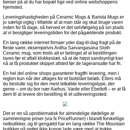
beroer på at du har bopæl lige ved online webshoppens
hjemsted.
Leveringshastigheden på Ceramic Mugs & Barista Mugs er
jo særligt vigtig i tilfælde af at man står og skal bruge varen
inden for få dage, så herved er det selvfølgelig på sin plads
at vi besigtiger leveringstiden for det pågældende produkt.
En lang række internet firmaer yder dag-til-dag fragt på de
fleste varer, eksempelvis Ardha Sarvangasana Sloth
Ceramic mug, som trods alt er betinget af at bestillingen
laves før et aftalt klokkeslæt, så at de højst sandsynligt kan
nå at få produktet skippet afsted før de lageransatte har fri.
En hel del online shops garanterer fragtfri levering, men i
reglen kun når der aftages for et fastslået beløb. Ellers må
du beslutte sig for den mest letkøbte leveringstype, der
gerne – om du bor nær Aarhus, Varde eller Ebeltoft – er at få
dem til at levere din bestilling til et udleveringssted.
Det er ret så uproblematisk for almindelige dødelige at
sammenligne priser (via fx PriceRunner) i blandt forskellige
netbutikker, og til gengæld har en lang række The Mountain
butikker på nettet ikke kunne lade være med at trykke