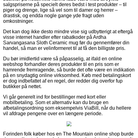
salgspriserne på specielt deres bedst i test produkter – til
piger og drenge, lige så vel som til damer og herrer –
drastisk, og endda nogle gange yde fragt uden
omkostninger.
Det kan dog ikke desto mindre vise sig udbytterigt at eftergå
visse internet handler efter rabatkoder på Ardha
Sarvangasana Sloth Ceramic mug før du gennemfører din
handel, så man er velinformeret til at få den billigste pris.
Du bør imidlertid være så påpasselig, at ifald en online
webshop forhandler deres produkter til en pris som er
hamrende fremragende, så burde det ofte være en indikation
på en snydagtig online virksomhed. Køb med betalingskort
er dog indbefattet af en regel, der redder dig overfor fup
butikker på nettet.
Vi går generelt ind for bestillinger med kort eller
mobilbetaling. Som et alternativ kan du bruge en
afbetalingsordning som eksempelvis ViaBill, når du hellere
vil afdrage pengene over en længere periode.
Forinden folk køber hos en The Mountain online shop burde