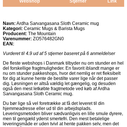
Webshop
Stjerner
Link
Navn:
Ardha Sarvangasana Sloth Ceramic mug
Kategori:
Ceramic Mugs & Barista Mugs
Producent:
The Mountain
Varenummer:
ZO576482GN0
EAN:
Vurderet til
4.9
ud af 5 stjerner baseret på
6
anmeldelser
De fleste webshops i Danmark tilbyder nu om stunder en hel
del forskellige fragtmuligheder. En favorit iblandt mange er
nu om stunder pakkeshops, hvor det nemlig er ret fleksibelt
for dig at kunne hente de bestilte varer lige når det passer
dig. Løsningen er altså vældig let gængelig, og desuden
også den mest letkøbte fragtmetode ved køb af Ardha
Sarvangasana Sloth Ceramic mug.
Du bør lige så vel foretrække at få det leveret til din
hjemmeadresse eller ud til din arbejdsplads.
Leveringsmetoden bliver sædvanligvis en lille smule dyrere,
men til gengæld yderst smertefri. Den mest betalelige
leveringsmåde er uden tvivl at hente pakken selv, men det