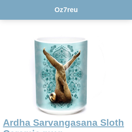
Oz7reu
Ardha Sarvangasana Sloth