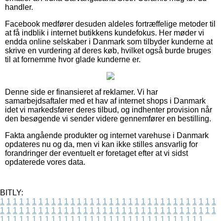
handler.
Facebook medfører desuden aldeles fortræffelige metoder til
at få indblik i internet butikkens kundefokus. Her møder vi
endda online selskaber i Danmark som tilbyder kunderne at
skrive en vurdering af deres køb, hvilket også burde bruges
til at fornemme hvor glade kunderne er.
Denne side er finansieret af reklamer. Vi har
samarbejdsaftaler med et hav af internet shops i Danmark
idet vi markedsfører deres tilbud, og indhenter provision når
den besøgende vi sender videre gennemfører en bestilling.
Fakta angående produkter og internet varehuse i Danmark
opdateres nu og da, men vi kan ikke stilles ansvarlig for
forandringer der eventuelt er foretaget efter at vi sidst
opdaterede vores data.
BITLY:
1
1
1
1
1
1
1
1
1
1
1
1
1
1
1
1
1
1
1
1
1
1
1
1
1
1
1
1
1
1
1
1
1
1
1
1
1
1
1
1
1
1
1
1
1
1
1
1
1
1
1
1
1
1
1
1
1
1
1
1
1
1
1
1
1
1
1
1
1
1
1
1
1
1
1
1
1
1
1
1
1
1
1
1
1
1
1
1
1
1
1
1
1
1
1
1
1
1
1
1