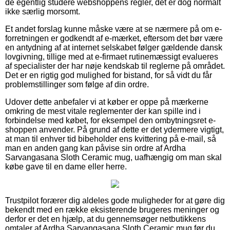
de egentlig studere webshoppens regler, det er dog normalt
ikke særlig morsomt.
Et andet forslag kunne måske være at se nærmere på om e-
forretningen er godkendt af e-mærket, eftersom det bør være
en antydning af at internet selskabet følger gældende dansk
lovgivning, tillige med at e-firmaet rutinemæssigt evalueres
af specialister der har nøje kendskab til reglerne på området.
Det er en rigtig god mulighed for bistand, for så vidt du får
problemstillinger som følge af din ordre.
Udover dette anbefaler vi at køber er oppe på mærkerne
omkring de mest vitale reglementer der kan spille ind i
forbindelse med købet, for eksempel den ombytningsret e-
shoppen anvender. På grund af dette er det ydermere vigtigt,
at man til enhver tid bibeholder ens kvittering på e-mail, så
man en anden gang kan påvise sin ordre af Ardha
Sarvangasana Sloth Ceramic mug, uafhængig om man skal
købe gave til en dame eller herre.
Trustpilot forærer dig aldeles gode muligheder for at gøre dig
bekendt med en række eksisterende brugeres meninger og
derfor er det en hjælp, at du gennemsøger netbutikkens
omtaler af Ardha Sarvangasana Sloth Ceramic mug før du