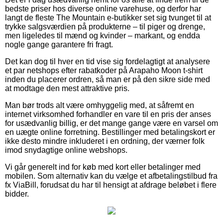
bedste priser hos diverse online varehuse, og derfor har
langt de fleste The Mountain e-butikker set sig tvunget til at
trykke salgsværdien på produkterne – til piger og drenge,
men ligeledes til mænd og kvinder – markant, og endda
nogle gange garantere fri fragt.
Det kan dog til hver en tid vise sig fordelagtigt at analysere
et par netshops efter rabatkoder på Arapaho Moon t-shirt
inden du placerer ordren, så man er på den sikre side med
at modtage den mest attraktive pris.
Man bør trods alt være omhyggelig med, at såfremt en
internet virksomhed forhandler en vare til en pris der anses
for usædvanlig billig, er det mange gange være en varsel om
en uægte online forretning. Bestillinger med betalingskort er
ikke desto mindre inkluderet i en ordning, der værner folk
imod snydagtige online webshops.
Vi går generelt ind for køb med kort eller betalinger med
mobilen. Som alternativ kan du vælge et afbetalingstilbud fra
fx ViaBill, forudsat du har til hensigt at afdrage beløbet i flere
bidder.