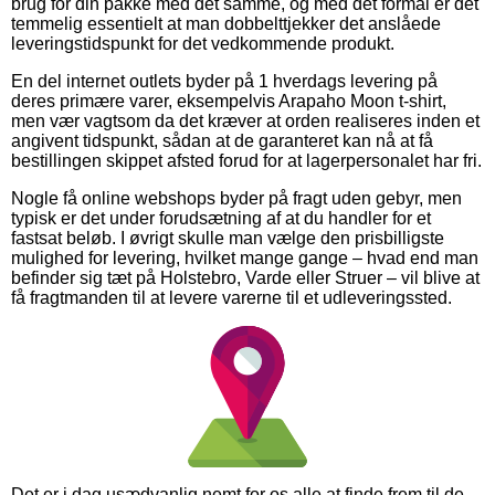
brug for din pakke med det samme, og med det formål er det
temmelig essentielt at man dobbelttjekker det anslåede
leveringstidspunkt for det vedkommende produkt.
En del internet outlets byder på 1 hverdags levering på
deres primære varer, eksempelvis Arapaho Moon t-shirt,
men vær vagtsom da det kræver at orden realiseres inden et
angivent tidspunkt, sådan at de garanteret kan nå at få
bestillingen skippet afsted forud for at lagerpersonalet har fri.
Nogle få online webshops byder på fragt uden gebyr, men
typisk er det under forudsætning af at du handler for et
fastsat beløb. I øvrigt skulle man vælge den prisbilligste
mulighed for levering, hvilket mange gange – hvad end man
befinder sig tæt på Holstebro, Varde eller Struer – vil blive at
få fragtmanden til at levere varerne til et udleveringssted.
Det er i dag usædvanlig nemt for os alle at finde frem til de