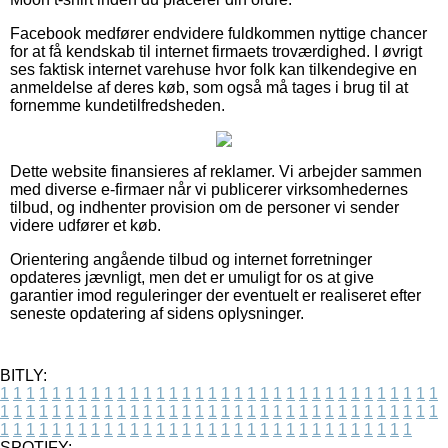
Facebook medfører endvidere fuldkommen nyttige chancer
for at få kendskab til internet firmaets troværdighed. I øvrigt
ses faktisk internet varehuse hvor folk kan tilkendegive en
anmeldelse af deres køb, som også må tages i brug til at
fornemme kundetilfredsheden.
Dette website finansieres af reklamer. Vi arbejder sammen
med diverse e-firmaer når vi publicerer virksomhedernes
tilbud, og indhenter provision om de personer vi sender
videre udfører et køb.
Orientering angående tilbud og internet forretninger
opdateres jævnligt, men det er umuligt for os at give
garantier imod reguleringer der eventuelt er realiseret efter
seneste opdatering af sidens oplysninger.
BITLY:
1
1
1
1
1
1
1
1
1
1
1
1
1
1
1
1
1
1
1
1
1
1
1
1
1
1
1
1
1
1
1
1
1
1
1
1
1
1
1
1
1
1
1
1
1
1
1
1
1
1
1
1
1
1
1
1
1
1
1
1
1
1
1
1
1
1
1
1
1
1
1
1
1
1
1
1
1
1
1
1
1
1
1
1
1
1
1
1
1
1
1
1
1
1
1
1
1
1
1
1
SPOTIFY: