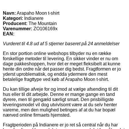
Navn:
Arapaho Moon t-shirt
Kategori:
Indianere
Producent:
The Mountain
Varenummer:
ZO106169x
EAN:
Vurderet til
4.8
ud af 5 stjerner baseret på
24
anmeldelser
En stor portion online webshops tilbyder nu en række
forskellige metoder til levering. En sikker vinder er nu om
dage pakkeshoppen, hvor det er meget fleksibelt at kunne
hente din ordre når det passer dig bedst. Fragtformen er jo
yderst uproblematisk, og endda ydermere den mest
betalelige fragttype ved køb af Arapaho Moon t-shirt.
Du kan tillige afveje for og imod at vælge afsending til dit
hus eller til dit arbejde. Denne er mange gange en tand
dyrere, men til gengæld særligt smart. Den prisbilligste
leveringsmodel vil dog utvivlsomt være at du selv henter
varerne, men den mulighed betinges af at du har bopæl
nærved online firmaets hjemsted.
Fragtperioden på Indianere er jo ret så central når du har