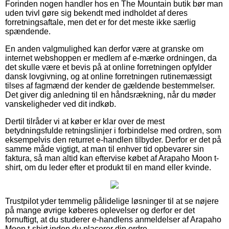
Forinden nogen handler hos en The Mountain butik bør man
uden tvivl gøre sig bekendt med indholdet af deres
forretningsaftale, men det er for det meste ikke særlig
spændende.
En anden valgmulighed kan derfor være at granske om
internet webshoppen er medlem af e-mærke ordningen, da
det skulle være et bevis på at online forretningen opfylder
dansk lovgivning, og at online forretningen rutinemæssigt
tilses af fagmænd der kender de gældende bestemmelser.
Det giver dig anledning til en håndsrækning, når du møder
vanskeligheder ved dit indkøb.
Dertil tilråder vi at køber er klar over de mest
betydningsfulde retningslinjer i forbindelse med ordren, som
eksempelvis den returret e-handlen tilbyder. Derfor er det på
samme måde vigtigt, at man til enhver tid opbevarer sin
faktura, så man altid kan eftervise købet af Arapaho Moon t-
shirt, om du leder efter et produkt til en mand eller kvinde.
Trustpilot yder temmelig pålidelige løsninger til at se nøjere
på mange øvrige køberes oplevelser og derfor er det
fornuftigt, at du studerer e-handlens anmeldelser af Arapaho
Moon t-shirt inden du placerer din ordre.