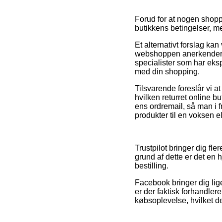
Forud for at nogen shopp
butikkens betingelser, m
Et alternativt forslag k
webshoppen anerkender de
specialister som har eksp
med din shopping.
Tilsvarende foreslår vi a
hvilken returret online b
ens ordremail, så man i 
produkter til en voksen el
Trustpilot bringer dig fle
grund af dette er det en 
bestilling.
Facebook bringer dig lige
er der faktisk forhandle
købsoplevelse, hvilket de