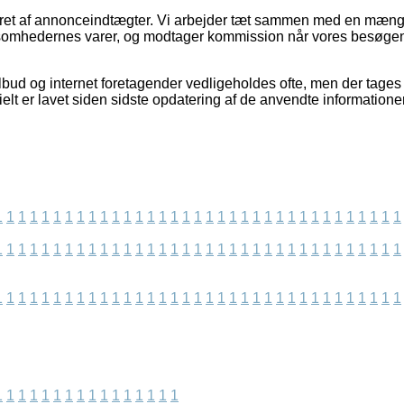
ieret af annonceindtægter. Vi arbejder tæt sammen med en mæng
rksomhedernes varer, og modtager kommission når vores besøg
lbud og internet foretagender vedligeholdes ofte, men der tages 
ielt er lavet siden sidste opdatering af de anvendte informationer
1
1
1
1
1
1
1
1
1
1
1
1
1
1
1
1
1
1
1
1
1
1
1
1
1
1
1
1
1
1
1
1
1
1
1
1
1
1
1
1
1
1
1
1
1
1
1
1
1
1
1
1
1
1
1
1
1
1
1
1
1
1
1
1
1
1
1
1
1
1
1
1
1
1
1
1
1
1
1
1
1
1
1
1
1
1
1
1
1
1
1
1
1
1
1
1
1
1
1
1
1
1
1
1
1
1
1
1
1
1
1
1
1
1
1
1
1
1
1
1
1