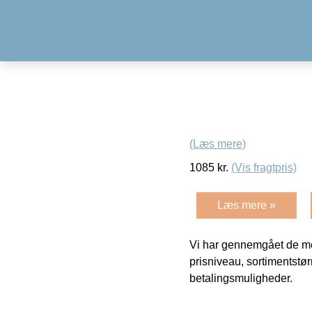
(Læs mere)
1085
kr.
(Vis fragtpris)
Læs mere »
Vi har gennemgået de mes
prisniveau, sortimentstø
betalingsmuligheder.