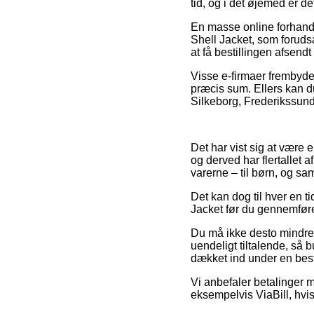
tid, og i det øjemed er de
En masse online forhandl
Shell Jacket, som forudsæt
at få bestillingen afsendt
Visse e-firmaer frembyde
præcis sum. Ellers kan d
Silkeborg, Frederikssund e
Det har vist sig at være e
og derved har flertallet 
varerne – til børn, og sa
Det kan dog til hver en t
Jacket før du gennemfører
Du må ikke desto mindre v
uendeligt tiltalende, så 
dækket ind under en best
Vi anbefaler betalinger m
eksempelvis ViaBill, hvis