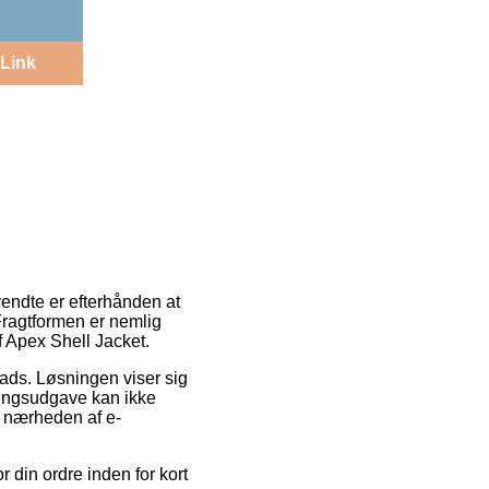
Link
vendte er efterhånden at
. Fragtformen er nemlig
f Apex Shell Jacket.
plads. Løsningen viser sig
ringsudgave kan ikke
i nærheden af e-
 din ordre inden for kort