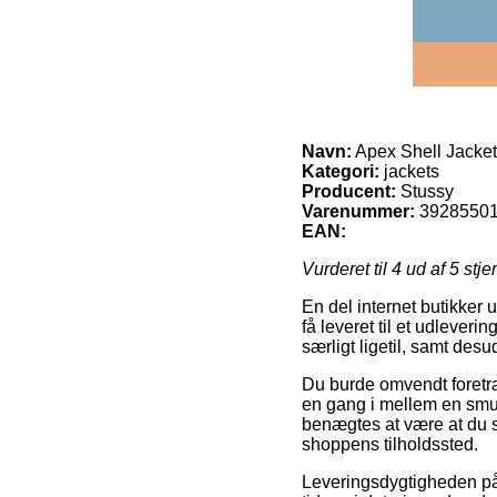
Navn:
Apex Shell Jacket
Kategori:
jackets
Producent:
Stussy
Varenummer:
3928550
EAN:
Vurderet til
4
ud af 5 stje
En del internet butikker 
få leveret til et udleveri
særligt ligetil, samt de
Du burde omvendt foretræk
en gang i mellem en smul
benægtes at være at du s
shoppens tilholdssted.
Leveringsdygtigheden på 