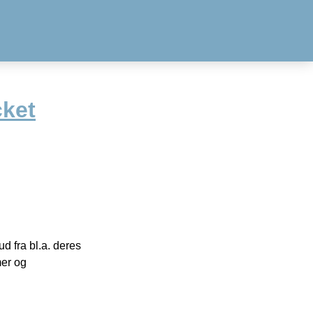
cket
 fra bl.a. deres
mer og