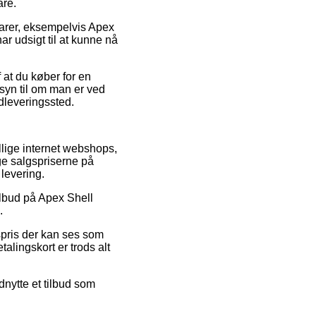
are.
varer, eksempelvis Apex
ar udsigt til at kunne nå
at du køber for en
syn til om man er ved
udleveringssted.
ellige internet webshops,
nge salgspriserne på
 levering.
tilbud på Apex Shell
.
spris der kan ses som
alingskort er trods alt
dnytte et tilbud som