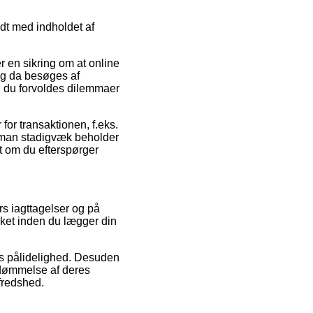
dt med indholdet af
r en sikring om at online
og da besøges af
ld du forvoldes dilemmaer
for transaktionen, f.eks.
 at man stadigvæk beholder
t om du efterspørger
ers iagttagelser og på
cket inden du lægger din
ens pålidelighed. Desuden
edømmelse af deres
lfredshed.