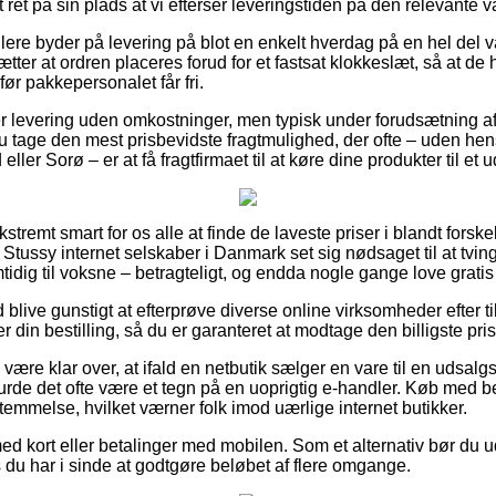
t ret på sin plads at vi efterser leveringstiden på den relevante v
ere byder på levering på blot en enkelt hverdag på en hel del 
ter at ordren placeres forud for et fastsat klokkeslæt, så at de h
 før pakkepersonalet får fri.
r levering uden omkostninger, men typisk under forudsætning af 
u tage den mest prisbevidste fragtmulighed, der ofte – uden hen
ller Sorø – er at få fragtfirmaet til at køre dine produkter til et 
kstremt smart for os alle at finde de laveste priser i blandt forsk
af Stussy internet selskaber i Danmark set sig nødsaget til at tvi
mtidig til voksne – betragteligt, og endda nogle gange love gratis
id blive gunstigt at efterprøve diverse online virksomheder efter 
 din bestilling, så du er garanteret at modtage den billigste pris
ære klar over, at ifald en netbutik sælger en vare til en udsalg
burde det ofte være et tegn på en uoprigtig e-handler. Køb med bet
emmelse, hvilket værner folk imod uærlige internet butikker.
ed kort eller betalinger med mobilen. Som et alternativ bør du u
 du har i sinde at godtgøre beløbet af flere omgange.