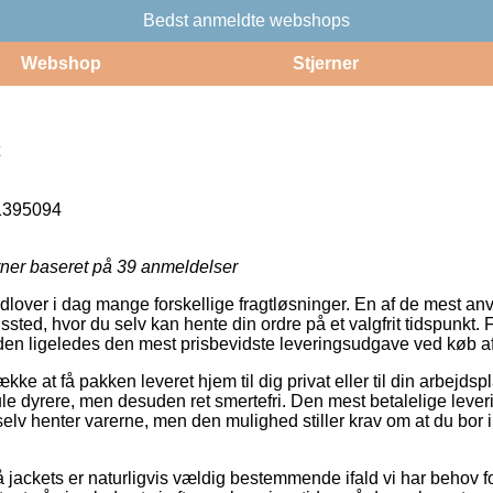
Bedst anmeldte webshops
Webshop
Stjerner
1395094
rner baseret på
39
anmeldelser
udlover i dag mange forskellige fragtløsninger. En af de mest an
ngssted, hvor du selv kan hente din ordre på et valgfrit tidspunkt
suden ligeledes den mest prisbevidste leveringsudgave ved køb a
ke at få pakken leveret hjem til dig privat eller til din arbejds
e dyrere, men desuden ret smertefri. Den mest betalelige leve
elv henter varerne, men den mulighed stiller krav om at du bor 
jackets er naturligvis vældig bestemmende ifald vi har behov for