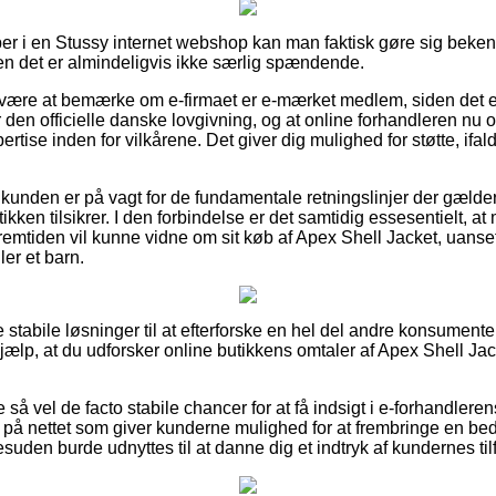
er i en Stussy internet webshop kan man faktisk gøre sig beken
en det er almindeligvis ikke særlig spændende.
an være at bemærke om e-firmaet er e-mærket medlem, siden det e
n officielle danske lovgivning, og at online forhandleren nu 
ertise inden for vilkårene. Det giver dig mulighed for støtte, ifa
t kunden er på vagt for de fundamentale retningslinjer der gælder 
utikken tilsikrer. I den forbindelse er det samtidig essesentielt,
fremtiden vil kunne vidne om sit køb af Apex Shell Jacket, uanse
ler et barn.
re stabile løsninger til at efterforske en hel del andre konsument
hjælp, at du udforsker online butikkens omtaler af Apex Shell Ja
 så vel de facto stabile chancer for at få indsigt i e-forhandler
re på nettet som giver kunderne mulighed for at frembringe en b
suden burde udnyttes til at danne dig et indtryk af kundernes ti