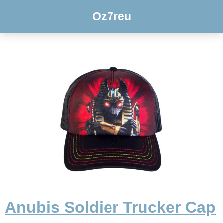
Oz7reu
Anubis Soldier Trucker Cap