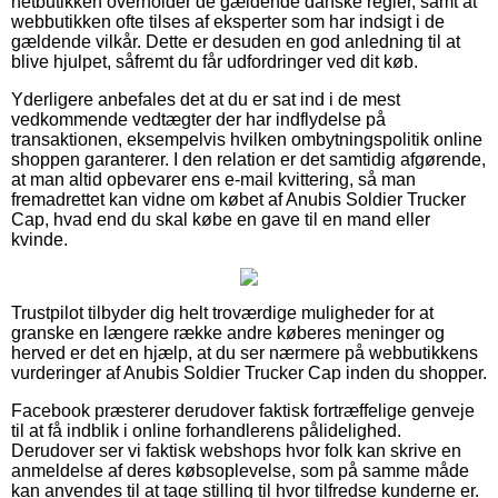
netbutikken overholder de gældende danske regler, samt at
webbutikken ofte tilses af eksperter som har indsigt i de
gældende vilkår. Dette er desuden en god anledning til at
blive hjulpet, såfremt du får udfordringer ved dit køb.
Yderligere anbefales det at du er sat ind i de mest
vedkommende vedtægter der har indflydelse på
transaktionen, eksempelvis hvilken ombytningspolitik online
shoppen garanterer. I den relation er det samtidig afgørende,
at man altid opbevarer ens e-mail kvittering, så man
fremadrettet kan vidne om købet af Anubis Soldier Trucker
Cap, hvad end du skal købe en gave til en mand eller
kvinde.
Trustpilot tilbyder dig helt troværdige muligheder for at
granske en længere række andre køberes meninger og
herved er det en hjælp, at du ser nærmere på webbutikkens
vurderinger af Anubis Soldier Trucker Cap inden du shopper.
Facebook præsterer derudover faktisk fortræffelige genveje
til at få indblik i online forhandlerens pålidelighed.
Derudover ser vi faktisk webshops hvor folk kan skrive en
anmeldelse af deres købsoplevelse, som på samme måde
kan anvendes til at tage stilling til hvor tilfredse kunderne er.