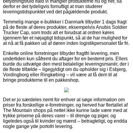
betydningsfuld ifald vi mangler produkterne nu og her, så
derfor er det tydeligvis fornuftigt at man studerer
leveringstidspunktet ved det pågældende produkt.
Temmelig mange e-butikker i Danmark tilbyder 1 dags fragt
på de fleste af deres produkter, eksempelvis Anubis Soldier
Trucker Cap, som trods alt er forudsat at ordren køres
igennem før et nøjagtigt tidspunkt, så at de har mulighed for
at nå at få pakken ud af døren inden logistikpersonalet får fri.
Enkelte online forretninger tilbyder fragtfri levering, men
undertiden kun såfremt du aftager for en bestemt pris. Ellers
burde du udvælge den mest betalelige leveringsmanér, der i
de fleste tilfælde – ligegyldigt om du opholder sig i Esbjerg,
Vordingborg eller Ringkøbing – vil være at få dem til at
bringe produkterne til en pakkeshop.
Det er jo særdeles nemt for enhver at søge information om
priser fra forskellige e-forretninger, og herved har flertallet af
The Mountain shops på nettet ikke kunne lade være med at
trykke priserne på deres varer – til drenge og piger, og
ligeledes også til kvinder og mænd – betragteligt, og endda
nogle gange yde portofri levering.