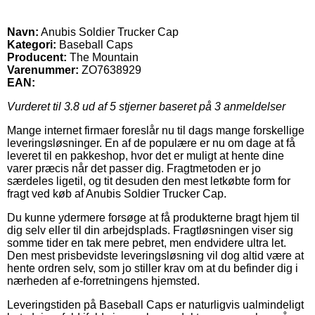
Navn:
Anubis Soldier Trucker Cap
Kategori:
Baseball Caps
Producent:
The Mountain
Varenummer:
ZO7638929
EAN:
Vurderet til
3.8
ud af 5 stjerner baseret på
3
anmeldelser
Mange internet firmaer foreslår nu til dags mange forskellige
leveringsløsninger. En af de populære er nu om dage at få
leveret til en pakkeshop, hvor det er muligt at hente dine
varer præcis når det passer dig. Fragtmetoden er jo
særdeles ligetil, og tit desuden den mest letkøbte form for
fragt ved køb af Anubis Soldier Trucker Cap.
Du kunne ydermere forsøge at få produkterne bragt hjem til
dig selv eller til din arbejdsplads. Fragtløsningen viser sig
somme tider en tak mere pebret, men endvidere ultra let.
Den mest prisbevidste leveringsløsning vil dog altid være at
hente ordren selv, som jo stiller krav om at du befinder dig i
nærheden af e-forretningens hjemsted.
Leveringstiden på Baseball Caps er naturligvis ualmindeligt