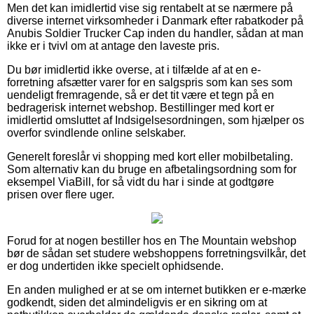
Men det kan imidlertid vise sig rentabelt at se nærmere på
diverse internet virksomheder i Danmark efter rabatkoder på
Anubis Soldier Trucker Cap inden du handler, sådan at man
ikke er i tvivl om at antage den laveste pris.
Du bør imidlertid ikke overse, at i tilfælde af at en e-
forretning afsætter varer for en salgspris som kan ses som
uendeligt fremragende, så er det tit være et tegn på en
bedragerisk internet webshop. Bestillinger med kort er
imidlertid omsluttet af Indsigelsesordningen, som hjælper os
overfor svindlende online selskaber.
Generelt foreslår vi shopping med kort eller mobilbetaling.
Som alternativ kan du bruge en afbetalingsordning som for
eksempel ViaBill, for så vidt du har i sinde at godtgøre
prisen over flere uger.
Forud for at nogen bestiller hos en The Mountain webshop
bør de sådan set studere webshoppens forretningsvilkår, det
er dog undertiden ikke specielt ophidsende.
En anden mulighed er at se om internet butikken er e-mærke
godkendt, siden det almindeligvis er en sikring om at