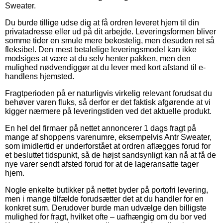
Sweater.
Du burde tillige udse dig at få ordren leveret hjem til din
privatadresse eller ud på dit arbejde. Leveringsformen bliver
somme tider en smule mere bekostelig, men desuden ret så
fleksibel. Den mest betalelige leveringsmodel kan ikke
modsiges at være at du selv henter pakken, men den
mulighed nødvendiggør at du lever med kort afstand til e-
handlens hjemsted.
Fragtperioden på er naturligvis virkelig relevant forudsat du
behøver varen fluks, så derfor er det faktisk afgørende at vi
kigger nærmere på leveringstiden ved det aktuelle produkt.
En hel del firmaer på nettet annoncerer 1 dags fragt på
mange af shoppens varenumre, eksempelvis Antr Sweater,
som imidlertid er underforstået at ordren aflægges forud for
et besluttet tidspunkt, så de højst sandsynligt kan nå at få de
nye varer sendt afsted forud for at de lageransatte tager
hjem.
Nogle enkelte butikker på nettet byder på portofri levering,
men i mange tilfælde forudsætter det at du handler for en
konkret sum. Derudover burde man udvælge den billigste
mulighed for fragt, hvilket ofte – uafhængig om du bor ved