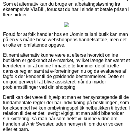
Som et alternativ kan du bruge en afbetalingsløsning fra
eksempelvis ViaBill, forudsat du har i sinde at betale prisen i
flere bidder.
Forud for at folk handler hos en Uominitaliani butik kan man
på en vis måde bese webshoppens handelsaftale, men det
er ofte en omfattende opgave.
Et nemt alternativ kunne være at efterse hvorvidt online
butikken er godkendt af e-mærket, hvilket længe har været et
kendetegn for at online firmaet efterkommer de officielle
danske regler, samt at e-forretningen nu og da evalueres af
fagfolk der kender til de gældende bestemmelser. Dette er
en god genvej til at blive assisteret, når du møder
problemstillinger ved din shopping.
Dertil kan det være til hjælp at man er hensynstagende til de
fundamentale regler der har indvirkning på bestillingen, som
for eksempel hvilken ombytningspolitik netbutikken tilbyder. I
relation til det er det i øvrigt vigtigt, at man altid bibeholder
sin kvittering, så man når som helst vil kunne vidne om
handlen af Antr Sweater, uden hensyn til om du er voksen
eller et barn.