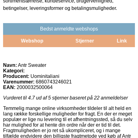
sortimentstørrelse, kundeservice, brugervenlighed,
betingelser, leveringsformer og betalingsmuligheder.
Bedst anmeldte webshops
Webshop
Stjerner
Link
Navn:
Antr Sweater
Kategori:
Producent:
Uominitaliani
Varenummer:
6860743246021
EAN:
2000032500064
Vurderet til
4.7
ud af 5 stjerner baseret på
22
anmeldelser
Temmelig mange online virksomheder tildeler til alt held en
lang række forskellige muligheder for fragt. En der er meget
populær er lige nu levering til et afhentningssted, så du selv
har mulighed for at hente din ordre når der er tid til det.
Fragtmuligheden er jo ret så ukompliceret, og i mange
tilfælde endvidere den billigste fragtmetode ved køb af Antr