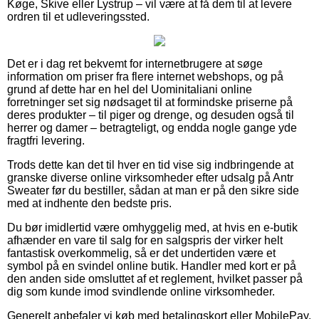
Køge, Skive eller Lystrup – vil være at få dem til at levere
ordren til et udleveringssted.
Det er i dag ret bekvemt for internetbrugere at søge
information om priser fra flere internet webshops, og på
grund af dette har en hel del Uominitaliani online
forretninger set sig nødsaget til at formindske priserne på
deres produkter – til piger og drenge, og desuden også til
herrer og damer – betragteligt, og endda nogle gange yde
fragtfri levering.
Trods dette kan det til hver en tid vise sig indbringende at
granske diverse online virksomheder efter udsalg på Antr
Sweater før du bestiller, sådan at man er på den sikre side
med at indhente den bedste pris.
Du bør imidlertid være omhyggelig med, at hvis en e-butik
afhænder en vare til salg for en salgspris der virker helt
fantastisk overkommelig, så er det undertiden være et
symbol på en svindel online butik. Handler med kort er på
den anden side omsluttet af et reglement, hvilket passer på
dig som kunde imod svindlende online virksomheder.
Generelt anbefaler vi køb med betalingskort eller MobilePay.