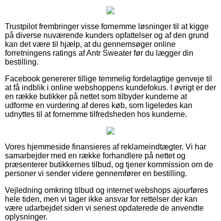
Trustpilot frembringer visse fornemme løsninger til at kigge
på diverse nuværende kunders opfattelser og af den grund
kan det være til hjælp, at du gennemsøger online
forretningens ratings af Antr Sweater før du lægger din
bestilling.
Facebook genererer tillige temmelig fordelagtige genveje til
at få indblik i online webshoppens kundefokus. I øvrigt er der
en række butikker på nettet som tilbyder kunderne at
udforme en vurdering af deres køb, som ligeledes kan
udnyttes til at fornemme tilfredsheden hos kunderne.
Vores hjemmeside finansieres af reklameindtægter. Vi har
samarbejder med en række forhandlere på nettet og
præsenterer butikkernes tilbud, og tjener kommission om de
personer vi sender videre gennemfører en bestilling.
Vejledning omkring tilbud og internet webshops ajourføres
hele tiden, men vi tager ikke ansvar for rettelser der kan
være udarbejdet siden vi senest opdaterede de anvendte
oplysninger.