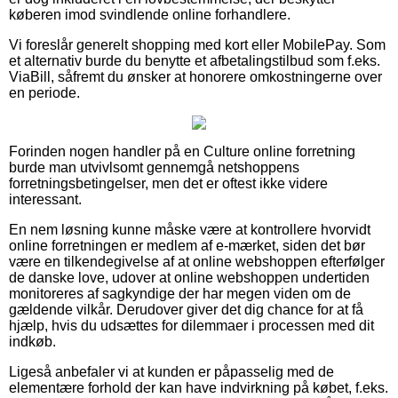
køberen imod svindlende online forhandlere.
Vi foreslår generelt shopping med kort eller MobilePay. Som
et alternativ burde du benytte et afbetalingstilbud som f.eks.
ViaBill, såfremt du ønsker at honorere omkostningerne over
en periode.
Forinden nogen handler på en Culture online forretning
burde man utvivlsomt gennemgå netshoppens
forretningsbetingelser, men det er oftest ikke videre
interessant.
En nem løsning kunne måske være at kontrollere hvorvidt
online forretningen er medlem af e-mærket, siden det bør
være en tilkendegivelse af at online webshoppen efterfølger
de danske love, udover at online webshoppen undertiden
monitoreres af sagkyndige der har megen viden om de
gældende vilkår. Derudover giver det dig chance for at få
hjælp, hvis du udsættes for dilemmaer i processen med dit
indkøb.
Ligeså anbefaler vi at kunden er påpasselig med de
elementære forhold der kan have indvirkning på købet, f.eks.