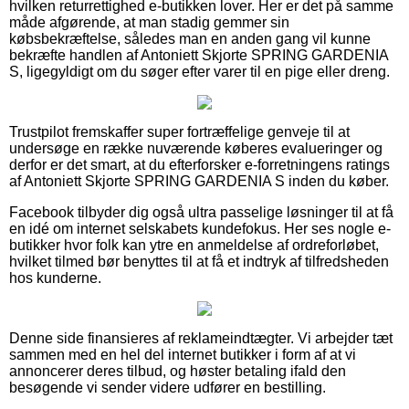
hvilken returrettighed e-butikken lover. Her er det på samme
måde afgørende, at man stadig gemmer sin
købsbekræftelse, således man en anden gang vil kunne
bekræfte handlen af Antoniett Skjorte SPRING GARDENIA
S, ligegyldigt om du søger efter varer til en pige eller dreng.
Trustpilot fremskaffer super fortræffelige genveje til at
undersøge en række nuværende køberes evalueringer og
derfor er det smart, at du efterforsker e-forretningens ratings
af Antoniett Skjorte SPRING GARDENIA S inden du køber.
Facebook tilbyder dig også ultra passelige løsninger til at få
en idé om internet selskabets kundefokus. Her ses nogle e-
butikker hvor folk kan ytre en anmeldelse af ordreforløbet,
hvilket tilmed bør benyttes til at få et indtryk af tilfredsheden
hos kunderne.
Denne side finansieres af reklameindtægter. Vi arbejder tæt
sammen med en hel del internet butikker i form af at vi
annoncerer deres tilbud, og høster betaling ifald den
besøgende vi sender videre udfører en bestilling.