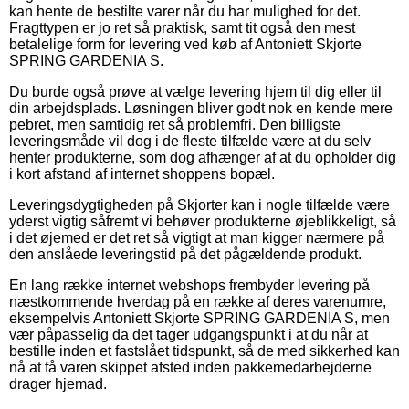
kan hente de bestilte varer når du har mulighed for det.
Fragttypen er jo ret så praktisk, samt tit også den mest
betalelige form for levering ved køb af Antoniett Skjorte
SPRING GARDENIA S.
Du burde også prøve at vælge levering hjem til dig eller til
din arbejdsplads. Løsningen bliver godt nok en kende mere
pebret, men samtidig ret så problemfri. Den billigste
leveringsmåde vil dog i de fleste tilfælde være at du selv
henter produkterne, som dog afhænger af at du opholder dig
i kort afstand af internet shoppens bopæl.
Leveringsdygtigheden på Skjorter kan i nogle tilfælde være
yderst vigtig såfremt vi behøver produkterne øjeblikkeligt, så
i det øjemed er det ret så vigtigt at man kigger nærmere på
den anslåede leveringstid på det pågældende produkt.
En lang række internet webshops frembyder levering på
næstkommende hverdag på en række af deres varenumre,
eksempelvis Antoniett Skjorte SPRING GARDENIA S, men
vær påpasselig da det tager udgangspunkt i at du når at
bestille inden et fastslået tidspunkt, så de med sikkerhed kan
nå at få varen skippet afsted inden pakkemedarbejderne
drager hjemad.