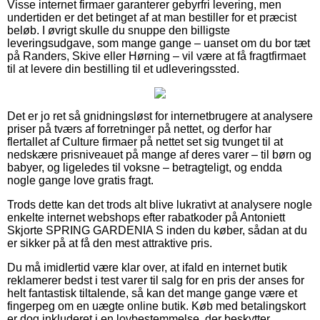
Visse internet firmaer garanterer gebyrfri levering, men
undertiden er det betinget af at man bestiller for et præcist
beløb. I øvrigt skulle du snuppe den billigste
leveringsudgave, som mange gange – uanset om du bor tæt
på Randers, Skive eller Hørning – vil være at få fragtfirmaet
til at levere din bestilling til et udleveringssted.
Det er jo ret så gnidningsløst for internetbrugere at analysere
priser på tværs af forretninger på nettet, og derfor har
flertallet af Culture firmaer på nettet set sig tvunget til at
nedskære prisniveauet på mange af deres varer – til børn og
babyer, og ligeledes til voksne – betragteligt, og endda
nogle gange love gratis fragt.
Trods dette kan det trods alt blive lukrativt at analysere nogle
enkelte internet webshops efter rabatkoder på Antoniett
Skjorte SPRING GARDENIA S inden du køber, sådan at du
er sikker på at få den mest attraktive pris.
Du må imidlertid være klar over, at ifald en internet butik
reklamerer bedst i test varer til salg for en pris der anses for
helt fantastisk tiltalende, så kan det mange gange være et
fingerpeg om en uægte online butik. Køb med betalingskort
er dog inkluderet i en lovbestemmelse, der beskytter