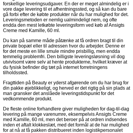
forskellige leveringsudgaver. En der er meget almindelig er i
vore dage levering til et afhentningssted, og så kan du bare
gå forbi efter de købte produkter når du har mulighed for det.
Leveringsmetoden er nemlig ualmindeligt nem, og ofte
endda den mest letkøbte leveringsform ved køb af Ansigts
Creme med Kamille, 60 ml.
Du kan på samme måde påtænke at få ordren bragt til din
private bopæl eller til adressen hvor du arbejder. Denne er
for det meste en lille smule mindre prisbillig, men endda
temmelig problemfri. Den billigste leveringsløsning vil dog
utvivlsomt være selv at hente produkterne, hvilket kræver at
du fysisk befinder dig tæt på internet forretningens
tilholdssted.
Fragttiden på Beauty er yderst afgørende om du har brug for
din pakke øjeblikkeligt, og herved er det rigtig på sin plads at
man gransker det anslåede leveringstidspunkt for det
vedkommende produkt.
De fleste online forhandlere giver muligheden for dag-til-dag
levering på mange varenumre, eksempelvis Ansigts Creme
med Kamille, 60 ml, men det beroer på at ordren indsendes
inden et aftalt klokkeslæt, med det formål at de har mulighed
for at nå at få pakken distribueret inden logistikpersonalet