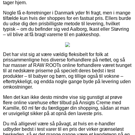
tager hjem.
Nogle få e-forretninger i Danmark yder fri fragt, men i mange
tilfælde kun hvis der shoppes for en fastsat pris. Ellers burde
du udse dig den prisbilligste metode til levering, hvilket
typisk – om du befinder sig ved Aalborg, Ikast eller Støvring
– vil blive at få bragt varerne til en pakkeshop.
Det har vist sig at være vældig fleksibelt for folk at
prissammenligne hos diverse forhandlere på nettet, og så
har masser af RAW ROOTs online forhandlere været tvunget
til at nedskære priserne på specielt deres bedst i test
produkter – til babyer og børn, og tillige også til voksne –
eftertrykkeligt, og endda nogle gange byde på levering uden
omkostninger.
Men det kan ikke desto mindre vise sig gunstigt at prøve
flere online varehuse efter tilbud på Ansigts Creme med
Kamille, 60 ml før du færdiggør din shopping, sådan at man
er usvigeligt sikker på at opnå den laveste pris.
Du må alligevel være så påvagt, at hvis en e-handler
udbyder bedst i test varer til en pris der virker grænseløst
beskeden, så er det mange gange være et kendetegn på en