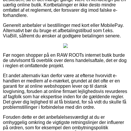
uærlig online butik. Kortbetalinger er ikke desto mindre
omfattet af et reglement, der forsvarer dig imod falske e-
forhandlere.
Generelt anbefaler vi bestillinger med kort eller MobilePay.
Alternativt bør du bruge et afbetalingstilbud som f.eks.
ViaBill, såfremt du ønsker at godtgøre betalingen senere.
Før nogen shopper på en RAW ROOTs internet butik burde
de utvivlsomt få overblik over dens handelsaftale, det er dog
i reglen et omfattende projekt.
Et andet alternativ kan derfor være at efterse hvorvidt e-
handlen er medlem af e-mærket, grundet at det ofte er en
garanti for at online webshoppen lever op til dansk
lovgivning, foruden at online firmaet lejlighedsvis revurderes
af fagfolk som har ekspertise inden for de gældende regler.
Det giver dig lejlighed til at få bistand, for så vidt du skulle få
problemstillinger i forbindelse med din ordre.
Foruden dette er det anbefalelsesværdigt at du er
omhyggelig omkring de vigtigste retningslinjer der influerer
på ordren, som for eksempel den ombytningspolitik