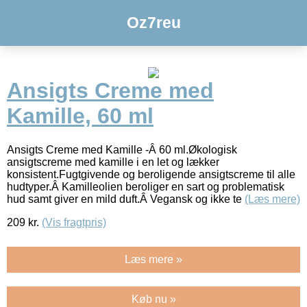
Oz7reu
Ansigts Creme med
Kamille, 60 ml
Ansigts Creme med Kamille -Â 60 ml.Økologisk
ansigtscreme med kamille i en let og lækker
konsistent.Fugtgivende og beroligende ansigtscreme til alle
hudtyper.Â Kamilleolien beroliger en sart og problematisk
hud samt giver en mild duft.Â Vegansk og ikke te
(Læs mere)
209
kr.
(Vis fragtpris)
Læs mere »
Køb nu »