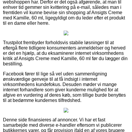
webshoppen har. Derfor er det også afgørende, at man til
enhver tid gemmer sin kvittering på e-mail, således man i
fremtiden vil kunne bevise sin shopping af Ansigts Creme
med Kamille, 60 ml, ligegyldigt om du leder efter et produkt
til en dame eller herre.
Trustpilot frembyder forholdsvis stabile løsninger til at
eftergå flere tidligere konsumenters anmeldelser og herved
er det en hjælp, at du eksaminerer internet virksomhedens
kritik af Ansigts Creme med Kamille, 60 ml før du lægger din
bestilling.
Facebook fører til lige så vel uden sammenligning
ønskværdige genveje til at få indsigt i internet
virksomhedens kundefokus. Desuden møder vi mange
internet forhandlere som giver kunderne mulighed for at
afgive en vurdering af deres køb, som tillige burde benyttes
til at bedømme kundernes tilfredshed.
Denne side finansieres af annoncer. Vi har et fast
samarbejde med diverse e-handler eftersom vi publicerer
butikkernes varer, og får provision ifald en af vores brugere