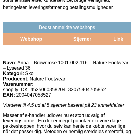
sortimentstørrelse, kundeservice, brugervenlighed,
betingelser, leveringsformer og betalingsmuligheder.
Bedst anmeldte webshops
Webshop
Stjerner
Link
Navn:
Anna – Brownrose 1001-002-116 – Nature Footwear
– Lyserød 36
Kategori:
Sko
Producent:
Nature Footwear
Varenummer:
shopify_DK_4525060358204_32075404705852
EAN:
2004047058527
Vurderet til
4.5
ud af 5 stjerner baseret på
23
anmeldelser
Masser af e-handler udlover nu et stort udvalg af
leveringsformer. En der er meget populær er i vore dage
pakkeshoppen, hvor du selv kan hente de købte varer lige
når det passer dig. Metoden er nemlig særdeles smertefri, og