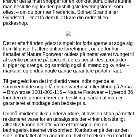
kræver det at man shopper for en konkret sum. Ellers kunne
man beslutte sig for den prisbilligste leveringsform, som
oftest – om du bor nær Fredericia, Solrød Strand eller
Grindsted – er at få dem til at køre din ordre til en
pakkeshop.
Det er efterhånden yderst simpelt for forbrugerne at søge sig
frem til priser fra flere online forretninger, og derfor har
flertallet af Nature Footwear outlets på nettet været tvunget til
at sænke priserne på specielt deres bedst i test produkter –
til piger og drenge, og samtidig også til mænd og kvinder –
markant, og endda nogle gange garantere portofri fragt.
Til gengæld kan det imidlertid være indbringende at
sammenholde nogle få online varehuse efter tilbud på Anna
– Brownrose 1001-002-116 – Nature Footwear – Lyserød 36
forinden du gennemfører din bestilling, sådan at man er
garanteret at modtage den bedste pris.
Du må imidlertid ikke undervurdere, at hvis en shop på nettet
reklamerer varer for en udsalgspris der virker uforståeligt
attraktiv, kunne det ofte være et faresignal om en
bedragerisk internet virksomhed. Kortkøb er på den anden
side indbefattet af en anordning, hvilket dækker en imod fup