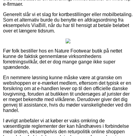
e-firmaer.
Generelt slår vi et slag for kortbestillinger eller mobilbetaling.
Som et alternativ burde du benytte en afdragsordning fra
eksempelvis ViaBill, når du har til hensigt at betale beløbet
over et længere tidsrum.
Før folk bestiller hos en Nature Footwear butik på nettet
kunne de faktisk gennemlæse virksomhedens
forretningsvilkår, det er dog mange gange ikke super
spændende.
En nemmere løsning kunne måske være at granske om
webshoppen er e-mærket medlem, eftersom det typisk er en
forsikring om at e-handlen lever op til den officielle danske
lovgivning, foruden at butikken tit undersøges af jurister der
er meget bekendte med vilkårene. Derudover giver det dig
genvej til assistance, hvis du møder vanskeligheder ved din
handel.
I øvrigt anbefaler vi at køber er vaks omkring de
væsentligste reglementer der kan håndhæves i forbindelse
med ordren, eksempelvis den returpolitik online shoppen