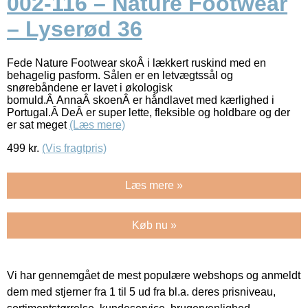
002-116 – Nature Footwear
– Lyserød 36
Fede Nature Footwear skoÂ i lækkert ruskind med en
behagelig pasform. Sålen er en letvægtssål og
snørebåndene er lavet i økologisk
bomuld.Â AnnaÂ skoenÂ er håndlavet med kærlighed i
Portugal.Â DeÂ er super lette, fleksible og holdbare og der
er sat meget
(Læs mere)
499
kr.
(Vis fragtpris)
Læs mere »
Køb nu »
Vi har gennemgået de mest populære webshops og anmeldt
dem med stjerner fra 1 til 5 ud fra bl.a. deres prisniveau,