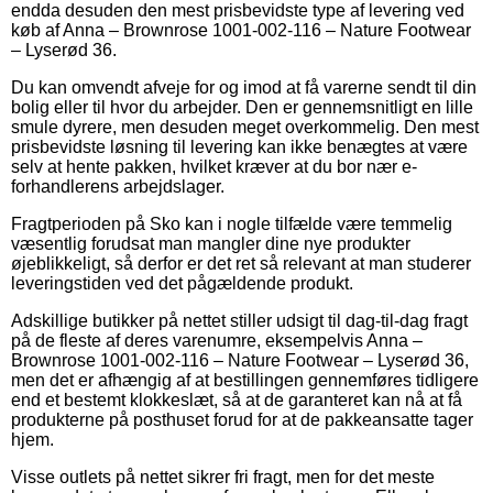
endda desuden den mest prisbevidste type af levering ved
køb af Anna – Brownrose 1001-002-116 – Nature Footwear
– Lyserød 36.
Du kan omvendt afveje for og imod at få varerne sendt til din
bolig eller til hvor du arbejder. Den er gennemsnitligt en lille
smule dyrere, men desuden meget overkommelig. Den mest
prisbevidste løsning til levering kan ikke benægtes at være
selv at hente pakken, hvilket kræver at du bor nær e-
forhandlerens arbejdslager.
Fragtperioden på Sko kan i nogle tilfælde være temmelig
væsentlig forudsat man mangler dine nye produkter
øjeblikkeligt, så derfor er det ret så relevant at man studerer
leveringstiden ved det pågældende produkt.
Adskillige butikker på nettet stiller udsigt til dag-til-dag fragt
på de fleste af deres varenumre, eksempelvis Anna –
Brownrose 1001-002-116 – Nature Footwear – Lyserød 36,
men det er afhængig af at bestillingen gennemføres tidligere
end et bestemt klokkeslæt, så at de garanteret kan nå at få
produkterne på posthuset forud for at de pakkeansatte tager
hjem.
Visse outlets på nettet sikrer fri fragt, men for det meste