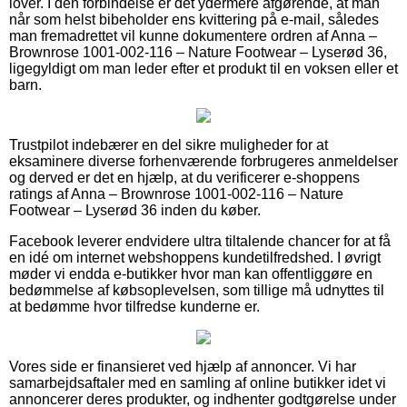
lover. I den forbindelse er det ydermere afgørende, at man
når som helst bibeholder ens kvittering på e-mail, således
man fremadrettet vil kunne dokumentere ordren af Anna –
Brownrose 1001-002-116 – Nature Footwear – Lyserød 36,
ligegyldigt om man leder efter et produkt til en voksen eller et
barn.
Trustpilot indebærer en del sikre muligheder for at
eksaminere diverse forhenværende forbrugeres anmeldelser
og derved er det en hjælp, at du verificerer e-shoppens
ratings af Anna – Brownrose 1001-002-116 – Nature
Footwear – Lyserød 36 inden du køber.
Facebook leverer endvidere ultra tiltalende chancer for at få
en idé om internet webshoppens kundetilfredshed. I øvrigt
møder vi endda e-butikker hvor man kan offentliggøre en
bedømmelse af købsoplevelsen, som tillige må udnyttes til
at bedømme hvor tilfredse kunderne er.
Vores side er finansieret ved hjælp af annoncer. Vi har
samarbejdsaftaler med en samling af online butikker idet vi
annoncerer deres produkter, og indhenter godtgørelse under