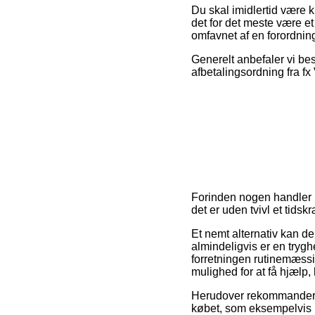
Du skal imidlertid være kl
det for det meste være et
omfavnet af en forordnin
Generelt anbefaler vi bes
afbetalingsordning fra fx 
Forinden nogen handler p
det er uden tvivl et tids
Et nemt alternativ kan d
almindeligvis er en trygh
forretningen rutinemæssig
mulighed for at få hjælp,
Herudover rekommanderer 
købet, som eksempelvis h