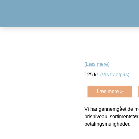
(Læs mere)
125
kr.
(Vis fragtpris)
Læs mere »
Vi har gennemgået de mes
prisniveau, sortimentstø
betalingsmuligheder.