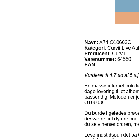
Navn:
A74-O10603C
Kategori:
Curvii Live Au
Producent:
Curvii
Varenummer:
64550
EAN:
Vurderet til
4.7
ud af 5 st
En masse internet butikk
dage levering til et afh
passer dig. Metoden er jo
O10603C.
Du burde ligeledes prøve a
desværre lidt dyrere, me
du selv henter ordren, m
Leveringstidspunktet på 