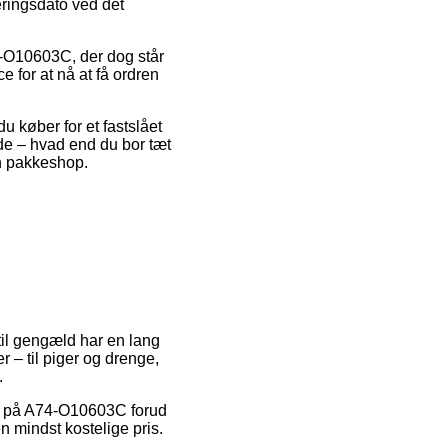
veringsdato ved det
4-O10603C, der dog står
e for at nå at få ordren
du køber for et fastslået
lde – hvad end du bor tæt
en pakkeshop.
til gengæld har en lang
 – til piger og drenge,
.
abat på A74-O10603C forud
n mindst kostelige pris.