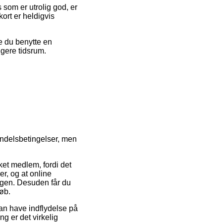
s som er utrolig god, er
ort er heldigvis
e du benytte en
ngere tidsrum.
andelsbetingelser, men
et medlem, fordi det
er, og at online
ingen. Desuden får du
køb.
an have indflydelse på
g er det virkelig