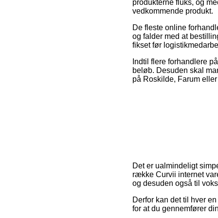
produkterne fluks, og med
vedkommende produkt.
De fleste online forhand
og falder med at bestillin
fikset før logistikmedarb
Indtil flere forhandlere p
beløb. Desuden skal man t
på Roskilde, Farum eller
Det er ualmindeligt simp
række Curvii internet var
og desuden også til voks
Derfor kan det til hver e
for at du gennemfører din