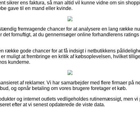
nt sikrer ens faktura, så man altid vil kunne vidne om sin sho
e gave til en mand eller kvinde.
ldstændig fremragende chancer for at analysere en lang række 
r det fornuftigt, at du gennemsøger online forhandlerens ratin
en række gode chancer for at få indsigt i netbutikkens pålidelig
er muligt at frembringe en kritik af købsoplevelsen, hvilket tillige
hos kunderne.
nsieret af reklamer. Vi har samarbejder med flere firmaer på net
lbud, og opnår betaling om vores brugere foretager et køb.
odukter og internet outlets vedligeholdes rutinemæssigt, men vi
seret efter at vi senest opdaterede de viste data.