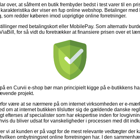
ar over, at såfremt en butik frembyder bedst i test varer til en pri
 karakteristika der viser en fup online webshop. Betalinger med k
g, som redder køberen imod uoprigtige online forretninger.
tillinger med betalingskort eller MobilePay. Som alternativ burd
ViaBill, for så vidt du foretrækker at finansiere prisen over et læ
å en Curvii e-shop bør man principielt kigge på e-butikkens h
krævende projekt.
erfor være at se nærmere på om internet virksomheden er e-mærk
ed om at internet butikken tilslutter sig de gældende danske regl
t efterses af specialister som har ekspertise inden for lovgivn
 hvis du bliver udsat for vanskeligheder i processen med dit ind
vi at kunden er på vagt for de mest relevante vedtægter der k
vilken ombytningsret online forretningen har. I den sammenhæn