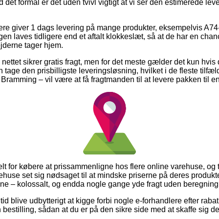
 det formål er det uden tvivl vigtigt at vi ser den estimerede le
lere giver 1 dags levering på mange produkter, eksempelvis A7
gen laves tidligere end et aftalt klokkeslæt, så at de har en chanc
ejderne tager hjem.
å nettet sikrer gratis fragt, men for det meste gælder det kun hvis 
age den prisbilligste leveringsløsning, hvilket i de fleste tilfæ
 Bramming – vil være at få fragtmanden til at levere pakken til 
elt for købere at prissammenligne hos flere online varehuse, og 
ehuse set sig nødsaget til at mindske priserne på deres produkter
ne – kolossalt, og endda nogle gange yde fragt uden beregning
n tid blive udbytterigt at kigge forbi nogle e-forhandlere efter r
 bestilling, sådan at du er på den sikre side med at skaffe sig de