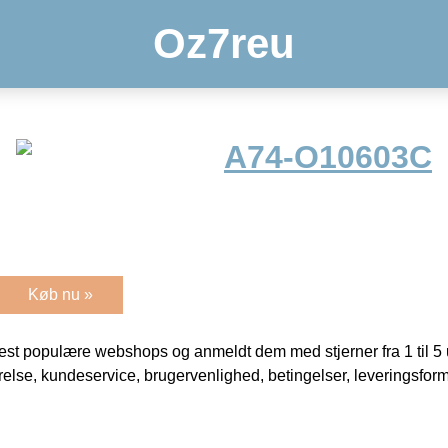
Oz7reu
A74-O10603C
Køb nu »
t populære webshops og anmeldt dem med stjerner fra 1 til 5 ud
rrelse, kundeservice, brugervenlighed, betingelser, leveringsfor