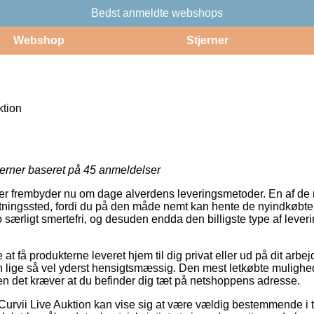
Bedst anmeldte webshops
Webshop
Stjerner
ktion
jerner baseret på
45
anmeldelser
er frembyder nu om dage alverdens leveringsmetoder. En af de 
entningssted, fordi du på den måde nemt kan hente de nyindkøbte
 særligt smertefri, og desuden endda den billigste type af lever
t få produkterne leveret hjem til dig privat eller ud på dit arbej
n lige så vel yderst hensigtsmæssig. Den mest letkøbte mulighed 
en det kræver at du befinder dig tæt på netshoppens adresse.
Curvii Live Auktion kan vise sig at være vældig bestemmende i t