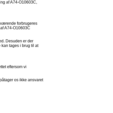
pping af A74-O10603C,
nuværende forbrugeres
gs af A74-O10603C
hed. Desuden er der
 kan tages i brug til at
tet eftersom vi
 påtager os ikke ansvaret