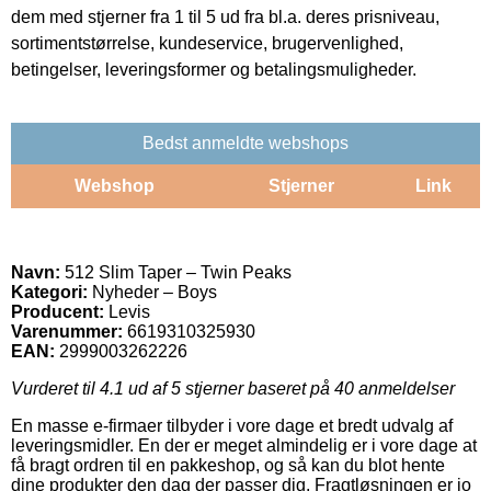
dem med stjerner fra 1 til 5 ud fra bl.a. deres prisniveau,
sortimentstørrelse, kundeservice, brugervenlighed,
betingelser, leveringsformer og betalingsmuligheder.
Bedst anmeldte webshops
Webshop
Stjerner
Link
Navn:
512 Slim Taper – Twin Peaks
Kategori:
Nyheder – Boys
Producent:
Levis
Varenummer:
6619310325930
EAN:
2999003262226
Vurderet til
4.1
ud af 5 stjerner baseret på
40
anmeldelser
En masse e-firmaer tilbyder i vore dage et bredt udvalg af
leveringsmidler. En der er meget almindelig er i vore dage at
få bragt ordren til en pakkeshop, og så kan du blot hente
dine produkter den dag der passer dig. Fragtløsningen er jo