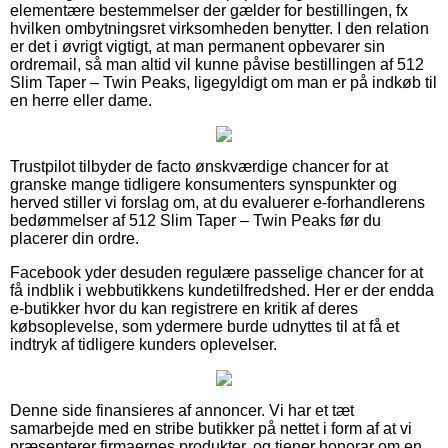
elementære bestemmelser der gælder for bestillingen, fx
hvilken ombytningsret virksomheden benytter. I den relation
er det i øvrigt vigtigt, at man permanent opbevarer sin
ordremail, så man altid vil kunne påvise bestillingen af 512
Slim Taper – Twin Peaks, ligegyldigt om man er på indkøb til
en herre eller dame.
Trustpilot tilbyder de facto ønskværdige chancer for at
granske mange tidligere konsumenters synspunkter og
herved stiller vi forslag om, at du evaluerer e-forhandlerens
bedømmelser af 512 Slim Taper – Twin Peaks før du
placerer din ordre.
Facebook yder desuden regulære passelige chancer for at
få indblik i webbutikkens kundetilfredshed. Her er der endda
e-butikker hvor du kan registrere en kritik af deres
købsoplevelse, som ydermere burde udnyttes til at få et
indtryk af tidligere kunders oplevelser.
Denne side finansieres af annoncer. Vi har et tæt
samarbejde med en stribe butikker på nettet i form af at vi
præsenterer firmaernes produkter, og tjener honorar om en