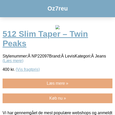
Oz7reu
512 Slim Taper – Twin
Peaks
Stylenummer:Â NP22097Brand:Â LevisKategori:Â Jeans
(Læs mere)
400
kr.
(Vis fragtpris)
Læs mere »
Køb nu »
Vi har gennemgået de mest populære webshops og anmeldt