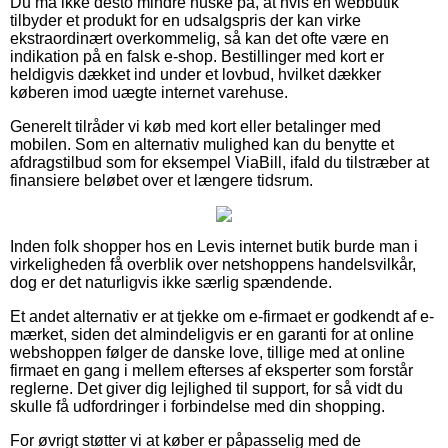
Du må ikke desto mindre huske på, at hvis en webbutik
tilbyder et produkt for en udsalgspris der kan virke
ekstraordinært overkommelig, så kan det ofte være en
indikation på en falsk e-shop. Bestillinger med kort er
heldigvis dækket ind under et lovbud, hvilket dækker
køberen imod uægte internet varehuse.
Generelt tilråder vi køb med kort eller betalinger med
mobilen. Som en alternativ mulighed kan du benytte et
afdragstilbud som for eksempel ViaBill, ifald du tilstræber at
finansiere beløbet over et længere tidsrum.
Inden folk shopper hos en Levis internet butik burde man i
virkeligheden få overblik over netshoppens handelsvilkår,
dog er det naturligvis ikke særlig spændende.
Et andet alternativ er at tjekke om e-firmaet er godkendt af e-
mærket, siden det almindeligvis er en garanti for at online
webshoppen følger de danske love, tillige med at online
firmaet en gang i mellem efterses af eksperter som forstår
reglerne. Det giver dig lejlighed til support, for så vidt du
skulle få udfordringer i forbindelse med din shopping.
For øvrigt støtter vi at køber er påpasselig med de