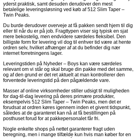
yderst praktisk, samt desuden derudover den mest
betalelige leveringsløsning ved køb af 512 Slim Taper –
Twin Peaks.
Du burde derudover overveje at få pakken sendt hjem til dig
eller til når du er på job. Fragttypen viser sig typisk en sjat
mere bekostelig, men endvidere særdeles fleksibel. Den
billigste form for levering vil dog til enhver tid være at hente
ordren selv, hvilket afhænger af at du befinder dig nær
internet forretningens lager.
Leveringstiden på Nyheder – Boys kan være særdeles
relevant om vi står og skal bruge din pakke med det samme,
og af den grund er det ret aktuelt at man kontrollerer den
forventede leveringstid på den pågældende vare.
Masser af online virksomheder stiller udsigt til muligheden
for dag-til-dag levering på deres primære produkter,
eksempelvis 512 Slim Taper – Twin Peaks, men det er
forudsat at ordren køres igennem inden et givent tidspunkt,
således at de garanteret kan nå at få bestillingen på
posthuset forud for at pakkepersonalet får fri.
Nogle enkelte shops på nettet garanterer fragt uden
beregning, men i mange tilfælde kun hvis man køber for en