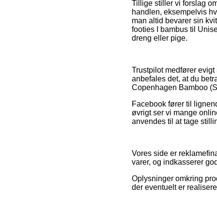
Tillige stiller vi forsl
handlen, eksempelvis hvi
man altid bevarer sin kv
footies I bambus til Uni
dreng eller pige.
Trustpilot medfører evigt
anbefales det, at du betr
Copenhagen Bamboo (Stør
Facebook fører til lignen
øvrigt ser vi mange onli
anvendes til at tage stilli
Vores side er reklamefina
varer, og indkasserer god
Oplysninger omkring prod
der eventuelt er realiser