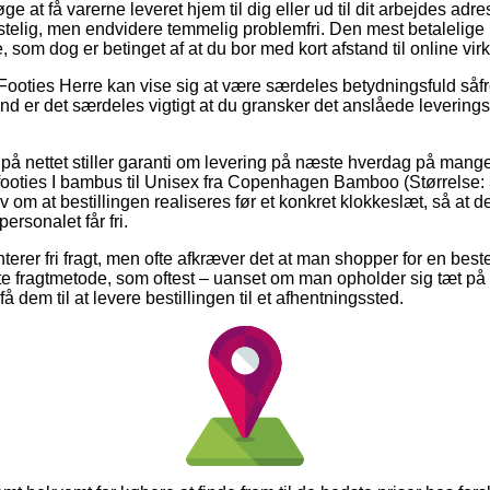
e at få varerne leveret hjem til dig eller ud til dit arbejdes adr
ostelig, men endvidere temmelig problemfri. Den mest betalelige l
, som dog er betinget af at du bor med kort afstand til online 
Footies Herre kan vise sig at være særdeles betydningsfuld såf
d er det særdeles vigtigt at du gransker det anslåede leverings
å nettet stiller garanti om levering på næste hverdag på mange 
footies I bambus til Unisex fra Copenhagen Bamboo (Størrelse:
v om at bestillingen realiseres før et konkret klokkeslæt, så at d
personalet får fri.
nterer fri fragt, men ofte afkræver det at man shopper for en bes
te fragtmetode, som oftest – uanset om man opholder sig tæt på
 få dem til at levere bestillingen til et afhentningssted.