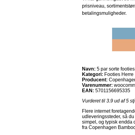
prisniveau, sortimentstø
betalingsmuligheder.
Navn:
5 par sorte footie
Kategori:
Footies Herre
Producent:
Copenhage
Varenummer:
woocomm
EAN:
5701156695335
Vurderet til
3.9
ud af 5 st
Flere internet foretagend
udleveringssteder, så du
simpel, og typisk endda 
fra Copenhagen Bamboo (