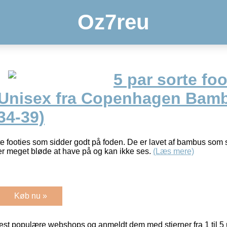
Oz7reu
5 par sorte foo
 Unisex fra Copenhagen Bam
34-39)
te footies som sidder godt på foden. De er lavet af bambus som 
 er meget bløde at have på og kan ikke ses.
(Læs mere)
Køb nu »
t populære webshops og anmeldt dem med stjerner fra 1 til 5 ud