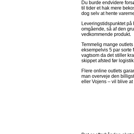
Du burde endvidere forsøg
til tider et hak mere bek
dog selv at hente varerne
Leveringstidspunktet på 
omgående, så af den grun
vedkommende produkt.
Temmelig mange outlets p
eksempelvis 5 par sorte 
vagtsom da det stiller kra
skippet afsted før logistik
Flere online outlets gara
man overveje den billigs
eller Vojens – vil blive at