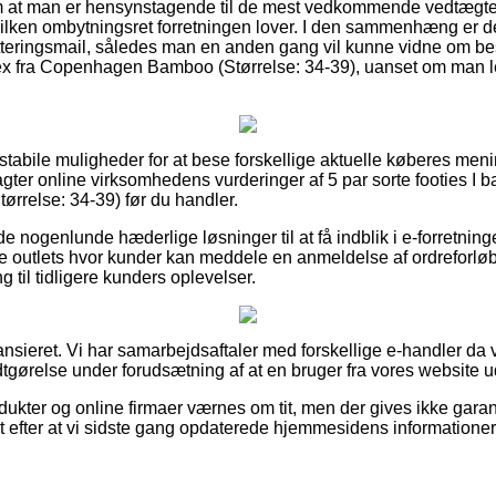
ag om at man er hensynstagende til de mest vedkommende vedtægte
lken ombytningsret forretningen lover. I den sammenhæng er de
itteringsmail, således man en anden gang vil kunne vidne om best
sex fra Copenhagen Bamboo (Størrelse: 34-39), uanset om man led
 stabile muligheder for at bese forskellige aktuelle køberes men
agter online virksomhedens vurderinger af 5 par sorte footies I b
relse: 34-39) før du handler.
de nogenlunde hæderlige løsninger til at få indblik i e-forretning
ne outlets hvor kunder kan meddele en anmeldelse af ordreforlø
ng til tidligere kunders oplevelser.
nsieret. Vi har samarbejdsaftaler med forskellige e-handler da v
tgørelse under forudsætning af at en bruger fra vores website u
ukter og online firmaer værnes om tit, men der gives ikke garan
et efter at vi sidste gang opdaterede hjemmesidens informationer