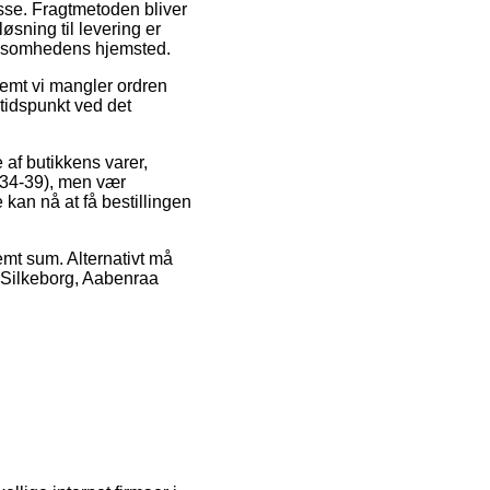
esse. Fragtmetoden bliver
øsning til levering er
virksomhedens hjemsted.
remt vi mangler ordren
tidspunkt ved det
af butikkens varer,
 34-39), men vær
e kan nå at få bestillingen
temt sum. Alternativt må
 Silkeborg, Aabenraa