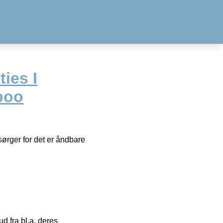
ties I
boo
sørger for det er åndbare
 fra bl.a. deres