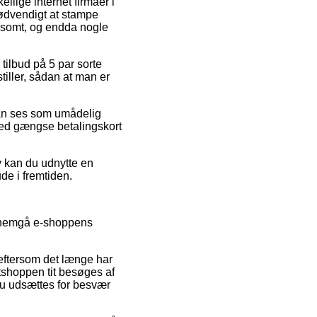
llige internet firmaer i
ødvendigt at stampe
ldsomt, og endda nogle
 tilbud på 5 par sorte
tiller, sådan at man er
 kan ses som umådelig
med gængse betalingskort
iv kan du udnytte en
de i fremtiden.
ennemgå e-shoppens
eftersom det længe har
etshoppen tit besøges af
du udsættes for besvær