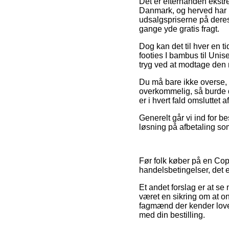
Det er efterhånden ekstre
Danmark, og herved har 
udsalgspriserne på deres
gange yde gratis fragt.
Dog kan det til hver en ti
footies I bambus til Unis
tryg ved at modtage den m
Du må bare ikke overse, a
overkommelig, så burde 
er i hvert fald omsluttet 
Generelt går vi ind for b
løsning på afbetaling som
Før folk køber på en C
handelsbetingelser, det 
Et andet forslag er at s
været en sikring om at on
fagmænd der kender loven
med din bestilling.