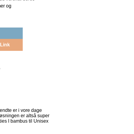
mer og
Link
)
endte er i vore dage
løsningen er altså super
ies I bambus til Unisex