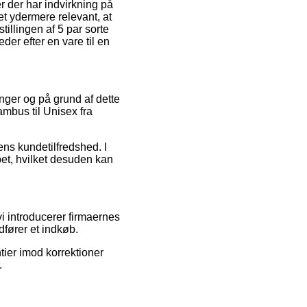
r der har indvirkning på
t ydermere relevant, at
illingen af 5 par sorte
er efter en vare til en
inger og på grund af dette
ambus til Unisex fra
ens kundetilfredshed. I
bet, hvilket desuden kan
i introducerer firmaernes
dfører et indkøb.
tier imod korrektioner
.