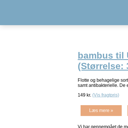
bambus til
(Størrelse: 
Flotte og behagelige sor
samt antibakterielle. De
149
kr.
(Vis fragtpris)
Læs mere »
Vi har gennemgået de mes