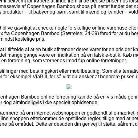
mt bekvemt for købere at finde frem til de bedste priser hos forske
massevis af Copenhagen Bamboo shops på nettet fundet det n
 produkter – til babyer og børn, samt til mænd og kvinder – vo
d blive gavnligt at checke nogle forskellige online varehuse efter
ex fra Copenhagen Bamboo (Størrelse: 34-39) forud for at du bes
indst kostelige pris.
t i tilfælde af at en butik afhænder deres varer for en pris der
det mange gange være en indikation på en falsk e-butik. Køb 
af en forordning, som værner os imod fup online forretninger.
estillinger med betalingskort eller mobilbetaling. Som et alternat
 for eksempel ViaBill, for så vidt du ønsker at honorere prisen u
openhagen Bamboo online forretning kan de på en vis måde g
er dog almindeligvis ikke specielt ophidsende.
e nærmere på om internet webshoppen er godkendt af e-mærket, 
line shoppen efterkommer de opstillede regler, tillige med at n
e på området. Dette er desuden din genvej til støtte, såfremt 