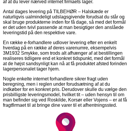
af at du lever nærved internet firmaets lager.
Antal dages levering på TILBEHØR – Halskæde er
naturligvis ualmindeligt udslagsgivende forudsat du står og
skal bruge produkterne inden for få dage, så med det formål
er det uden tvivl passende at man besigtiger den anslåede
leveringstid på den respektive vare.
En række e-forhandlere udlover levering efter en enkelt
hverdag på en række af deres varenumre, eksempelvis
3M1932 Smykke, som trods alt afhænger af at bestillingen
realiseres tidligere end et konkret tidspunkt, med det formål
at de højst sandsynligt kan nå at få produktet afsted forinden
lagerpersonalet tager hjem.
Nogle enkelte internet forhandlere sikrer fragt uden
beregning, men i reglen under forudsætning af at du
indkøber for en konkret pris. Derudover skulle du vælge den
prisbilligste leveringsmodel, hvilket tit – uden hensyn til om
man befinder sig ved Roskilde, Korsør eller Vojens – er at få
fragtfirmaet til at bringe dine varer til et afhentningssted.