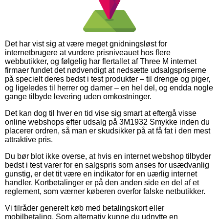
Det har vist sig at være meget gnidningsløst for
internetbrugere at vurdere prisniveauet hos flere
webbutikker, og følgelig har flertallet af Three M internet
firmaer fundet det nødvendigt at nedsætte udsalgspriserne
på specielt deres bedst i test produkter – til drenge og piger,
og ligeledes til herrer og damer – en hel del, og endda nogle
gange tilbyde levering uden omkostninger.
Det kan dog til hver en tid vise sig smart at eftergå visse
online webshops efter udsalg på 3M1932 Smykke inden du
placerer ordren, så man er skudsikker på at få fat i den mest
attraktive pris.
Du bør blot ikke overse, at hvis en internet webshop tilbyder
bedst i test varer for en salgspris som anses for usædvanlig
gunstig, er det tit være en indikator for en uærlig internet
handler. Kortbetalinger er på den anden side en del af et
reglement, som værner køberen overfor falske netbutikker.
Vi tilråder generelt køb med betalingskort eller
mobilbetaling. Som alternativ kunne du udnytte en