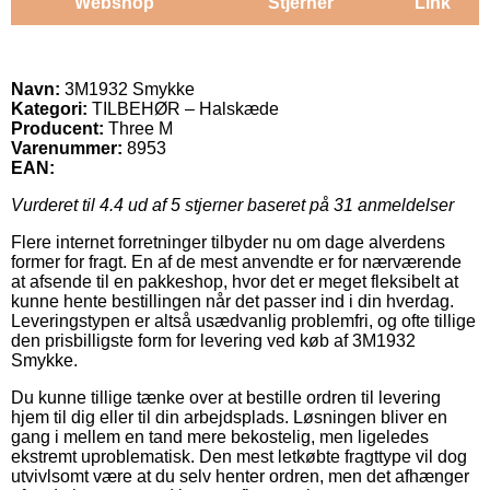
Webshop
Stjerner
Link
Navn:
3M1932 Smykke
Kategori:
TILBEHØR – Halskæde
Producent:
Three M
Varenummer:
8953
EAN:
Vurderet til
4.4
ud af 5 stjerner baseret på
31
anmeldelser
Flere internet forretninger tilbyder nu om dage alverdens
former for fragt. En af de mest anvendte er for nærværende
at afsende til en pakkeshop, hvor det er meget fleksibelt at
kunne hente bestillingen når det passer ind i din hverdag.
Leveringstypen er altså usædvanlig problemfri, og ofte tillige
den prisbilligste form for levering ved køb af 3M1932
Smykke.
Du kunne tillige tænke over at bestille ordren til levering
hjem til dig eller til din arbejdsplads. Løsningen bliver en
gang i mellem en tand mere bekostelig, men ligeledes
ekstremt uproblematisk. Den mest letkøbte fragttype vil dog
utvivlsomt være at du selv henter ordren, men det afhænger