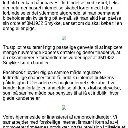
forhold der kan håndhæves i forbindelse med købet, f.eks.
den returneringsret internet selskabet kører med. I den
forbindelse er det ydermere afgørende, at man permanent
bibeholder sin kvittering på e-mail, så man altid kan påvise
sin ordre af 3M1932 Smykke, uanset om du skal købe til en
dreng eller pige.
Trustpilot resulterer i rigtig passelige genveje til at inspicere
mange nuværende køberes omtaler og derfor tilråder vi, at
du eksaminerer e-forhandlerens vurderinger af 3M1932
Smykke før du handler.
Facebook tilbyder dig på samme måde regulære
fortræffelige chancer for at få indblik i internet butikkens
pålidelighed. Desuden ses nogle internet selskaber hvor
kunder kan forfatte en anmeldelse af deres købsoplevelse,
som på samme måde bør benyttes til at få et indblik i hvor
glade kunderne er.
Vores hjemmeside er finansieret af annonceindtægter. Vi
samarbejder med forskellige internet firmaer i form af at vi
promoverer firmaernes produkter, og får provision i tilfælde af